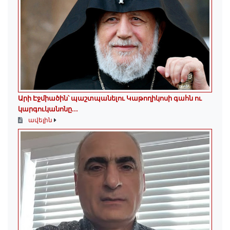
Արի Էջմիածին՝ պաշտպանելու Կաթողիկոսի գահն ու
կարգուկանոնը...
ավելին