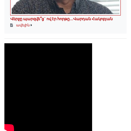
Վերջը պարզվե՞ց` ով էր հորթը...Վարդան Հակոբյան
ավելին