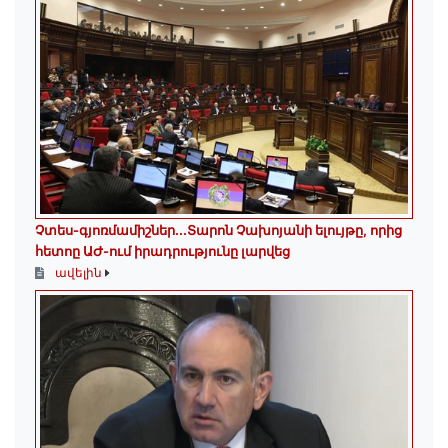
Չտես-գյոռմամիշներ․․․Տարոն Չախոյանի ելույթը, որից
հետոը ԱԺ-ում իրադրությունը լարվեց
ավելին