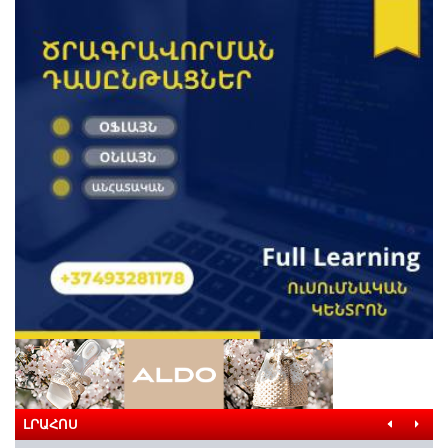
ԼՐԱՀՈՍ