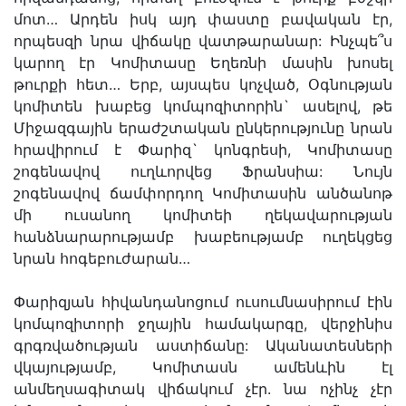
մոտ… Արդեն իսկ այդ փաստը բավական էր,
որպեսզի նրա վիճակը վատթարանար: Ինչպե՞ս
կարող էր Կոմիտասը Եղեռնի մասին խոսել
թուրքի հետ… Երբ, այսպես կոչված, Օգնության
կոմիտեն խաբեց կոմպոզիտորին` ասելով, թե
Միջազգային երաժշտական ընկերությունը նրան
հրավիրում է Փարիզ` կոնգրեսի, Կոմիտասը
շոգենավով ուղևորվեց Ֆրանսիա: Նույն
շոգենավով ճամփորդող Կոմիտասին անծանոթ
մի ուսանող կոմիտեի ղեկավարության
հանձնարարությամբ խաբեությամբ ուղեկցեց
նրան հոգեբուժարան…
Փարիզյան հիվանդանոցում ուսումնասիրում էին
կոմպոզիտորի ջղային համակարգը, վերջինիս
գրգռվածության աստիճանը: Ականատեսների
վկայությամբ, Կոմիտասն ամենևին էլ
անմեղսագիտակ վիճակում չէր. նա ոչինչ չէր