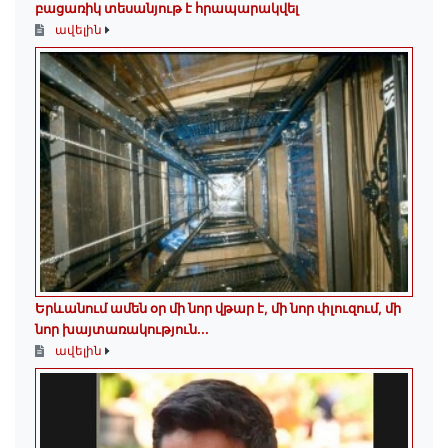
բացառիկ տեսանյութ է հրապարակվել
ավելին
Երևանում ամեն օր մի նոր վթար է, մի նոր փլուզում, մի
նոր խայտառակություն...
ավելին