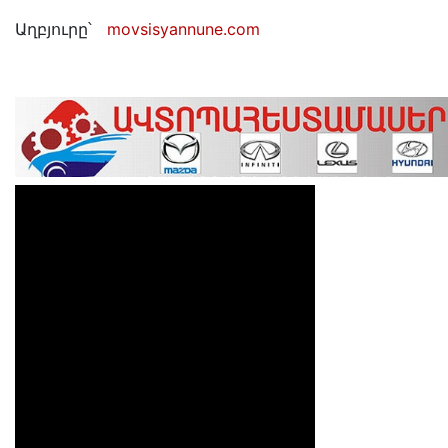
Աղբյուրը՝
movsisyannune.com