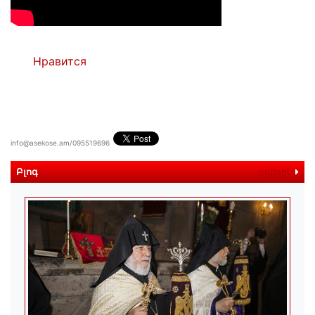
Нравится
info@asekose.am/095519696
Բլոգ
ավելին