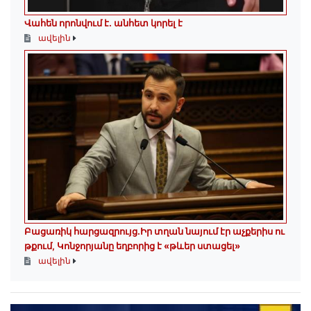
Վահեն որոնվում է․ անհետ կորել է
ավելին
Բացառիկ հարցազրույց.Իր տղան նայում էր աչքերիս ու
թքում, Կոնջորյանը եղբորից է «թևեր ստացել»
ավելին