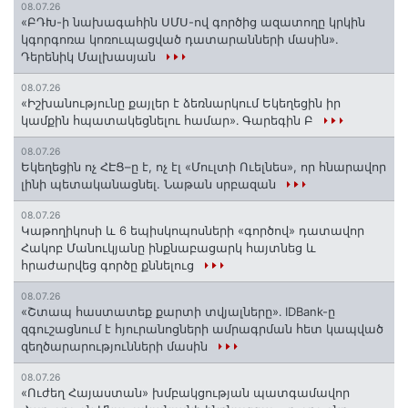
08.07.26
«ԲԴԽ-ի նախագահին ՍՄՍ-ով գործից ազատողը կրկին
կգորգոռա կոռուպացված դատարանների մասին».
Դերենիկ Մալխասյան
08.07.26
«Իշխանությունը քայլեր է ձեռնարկում Եկեղեցին իր
կամքին հպատակեցնելու համար»․ Գարեգին Բ
08.07.26
Եկեղեցին ոչ ՀԷՑ–ը է, ոչ էլ «Մուլտի Ուելնես», որ հնարավոր
լինի պետականացնել. Նաթան սրբազան
08.07.26
️Կաթողիկոսի և 6 եպիսկոպոսների «գործով» դատավոր
Հակոբ Մանուկյանը ինքնաբացարկ հայտնեց և
հրաժարվեց գործը քննելուց
08.07.26
«Շտապ հաստատեք քարտի տվյալները»․ IDBank-ը
զգուշացնում է հյուրանոցների ամրագրման հետ կապված
զեղծարարությունների մասին
08.07.26
«Ուժեղ Հայաստան» խմբակցության պատգամավոր