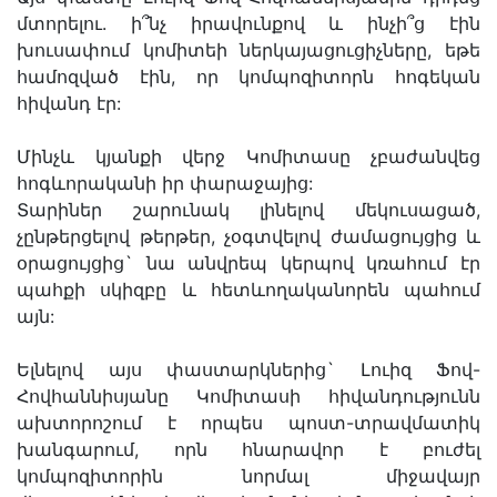
մտորելու. ի՞նչ իրավունքով և ինչի՞ց էին
խուսափում կոմիտեի ներկայացուցիչները, եթե
համոզված էին, որ կոմպոզիտորն հոգեկան
հիվանդ էր:
Մինչև կյանքի վերջ Կոմիտասը չբաժանվեց
հոգևորականի իր փարաջայից:
Տարիներ շարունակ լինելով մեկուսացած,
չընթերցելով թերթեր, չօգտվելով ժամացույցից և
օրացույցից` նա անվրեպ կերպով կռահում էր
պահքի սկիզբը և հետևողականորեն պահում
այն:
Ելնելով այս փաստարկներից` Լուիզ Ֆով-
Հովհաննիսյանը Կոմիտասի հիվանդությունն
ախտորոշում է որպես պոստ-տրավմատիկ
խանգարում, որն հնարավոր է բուժել
կոմպոզիտորին նորմալ միջավայր