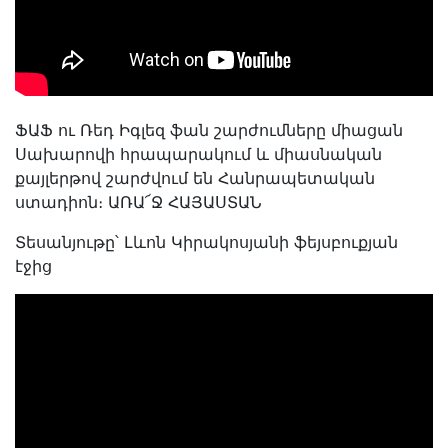
ՖԱՖ ու Ռեդ Իգլեզ ֆան շարժումները միացան
Սախարովի հրապարակում և միասնական
քայլերթով շարժվում են Հանրապետական
ստադիոն։ ԱՌԱ՜Ջ ՀԱՅԱՍՏԱՆ
Տեսանյութը՝ Լևոն Կիրակոսյանի ֆեյսբուքյան
էջից