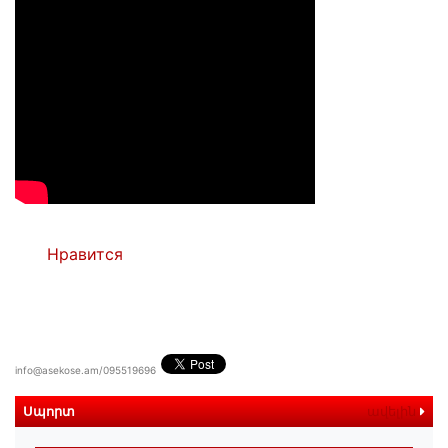
Нравится
info@asekose.am/095519696
Սպորտ
ավելին