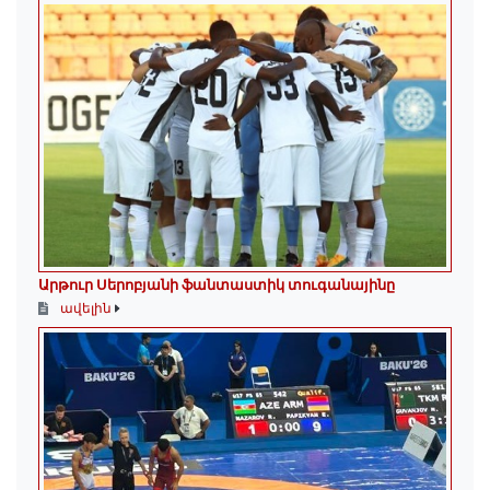
Արթուր Սերոբյանի ֆանտաստիկ տուգանայինը
ավելին