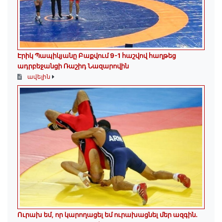
Էրիկ Պապիկյանը Բաքվում 9-1 հաշվով հաղթեց
ադրբեջանցի Ռաշիդ Նազարովին
ավելին
Ուրախ եմ, որ կարողացել եմ ուրախացնել մեր ազգին.