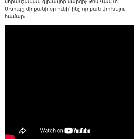
նորանշանակ գլխավոր մարզիչ Ջոն Վան՛տ
Սխիպը մի քանի օր ունի՝ ինչ-որ բան փոխելու
համար։