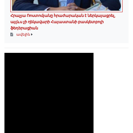
Հրաչյա Ռոստոմյանը հրաժարական է ներկայացրել,
այլևս չի ղեկավարի Հայաստանի բասկետբոլի
ֆեդերացիան
ավելին