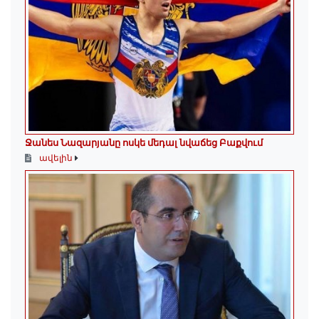
Ջանես Նազարյանը ոսկե մեդալ նվաճեց Բաքվում
ավելին