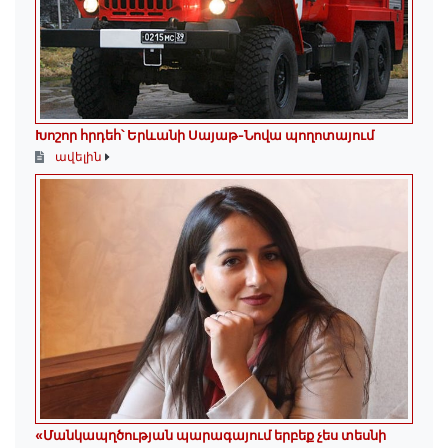
Խոշոր հրդեհ՝ Երևանի Սայաթ-Նովա պողոտայում
ավելին
«Մանկապղծության պարագայում երբեք չես տեսնի