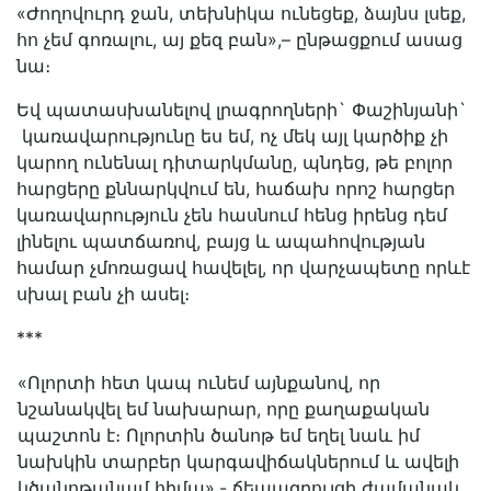
«Ժողովուրդ ջան, տեխնիկա ունեցեք, ձայնս լսեք,
հո չեմ գոռալու, այ քեզ բան»,– ընթացքում ասաց
նա։
Եվ պատասխանելով լրագրողների` Փաշինյանի`
կառավարությունը ես եմ, ոչ մեկ այլ կարծիք չի
կարող ունենալ դիտարկմանը, պնդեց, թե բոլոր
հարցերը քննարկվում են, հաճախ որոշ հարցեր
կառավարություն չեն հասնում հենց իրենց դեմ
լինելու պատճառով, բայց և ապահովության
համար չմոռացավ հավելել, որ վարչապետը որևէ
սխալ բան չի ասել։
***
«Ոլորտի հետ կապ ունեմ այնքանով, որ
նշանակվել եմ նախարար, որը քաղաքական
պաշտոն է։ Ոլորտին ծանոթ եմ եղել նաև իմ
նախկին տարբեր կարգավիճակներում և ավելի
կծանոթանամ հիմա»,- ճեպազրույցի ժամանակ