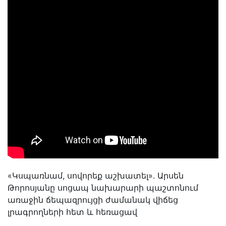
«Կսպառնամ, սովորեք աշխատել». Արսեն
Թորոսյանը սոցապ նախարարի պաշտոնում
առաջին ճեպազրույցի ժամանակ վիճեց
լրագրողների հետ և հեռացավ