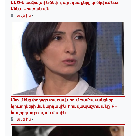
ԱԱԾ-ն ասֆալտին ծեփի, այդ դեպքերը կոծկվում են»․
Աննա Կոստանյան
ավելին
Մնում ենք փողոցի տաղավարում բամբասանքներ
հյուսողների մակարդակին․ Իրավապաշտպանը՝ ՔԿ
հաղորդագրության մասին
ավելին