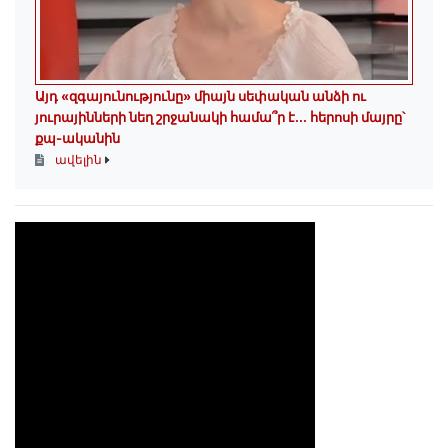
Այդ «զգայունությունը» միայն սեփական անձի ու
յուրայինների նեղ շրջանակի համա՞ր է․․․ հերոսի մայրը՝
քպ-ականին
ավելին