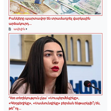
Բանկերը պարտավոր են տրամադրել վարկային
արձակուրդ...
ավելին
Դեռ տեղեկություն չկա՝ «Սուպերմենչիկը»,
«Գեղգեղիկը», «Սամսունգիկը» բերման ենթարկվե՞լ են,
թե՞ ոչ...