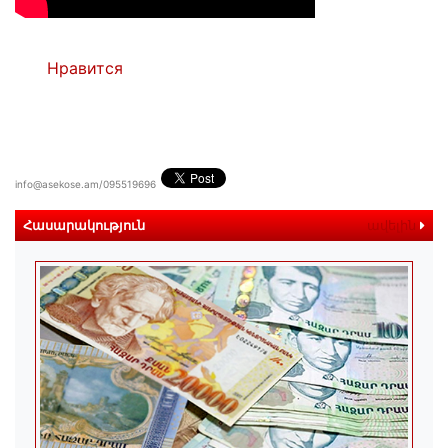
Нравится
info@asekose.am/095519696
Հասարակություն
ավելին