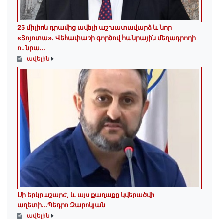
25 միլիոն դրամից ավելի աշխատավարձ և նոր
«Տոյոտա»․ Վեհափառի գործով հանրային մեղադրողի
ու նրա...
ավելին
Մի երկրաշարժ, և այս քաղաքը կվերածվի
աղետի...Պեդրո Զարոկյան
ավելին