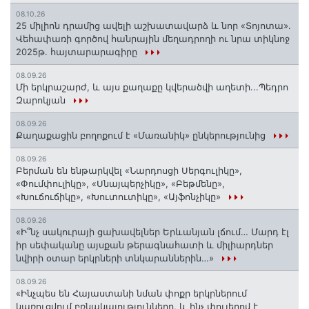
08.10.26
25 միլիոն դրամից ավելի աշխատավարձ և նոր «Տոյոտա»․
Վեհափառի գործով հանրային մեղադրողի ու նրա տիկնոջ
2025թ. հայտարարագիրը
08.09.26
Մի երկրաշարժ, և այս քաղաքը կվերածվի աղետի...Պեդրո
Զարոկյան
08.09.26
Քաղաքացին բողոքում է «Մառանիկ» ընկերությունից
08.09.26
Բերման են ենթարկվել «Նարդոսցի Սերգուլիկը»,
«Փումփուլիկը», «Սնայպերչիկը», «Բեթմենը»,
«Խուճուճիկը», «Խուտուտիկը», «Այֆոնչիկը»
08.09.26
«Ի՞նչ սակուրայի ցախավելներ Երևանյան լճում… Մարդ էլ
իր սեփականը այսքան թերագնահատի և միլիարդներ
նվիրի օտար երկրների տնկարաններին…»
08.09.26
«Ինչպես են Հայաստանի նման փոքր երկրներում
կառուցվում բռնակալությունները, և ինչ փուլերով է