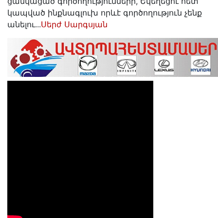
ցանկացած գործողությունների, Եկեղեցու հետ
կապված ինքնագլուխ որևէ գործողություն չենք
անելու...
Սերժ Սարգսյան