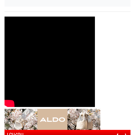
ԼՐԱՀՈՍ