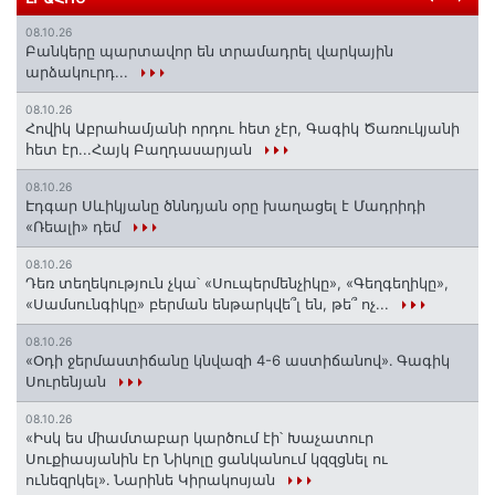
08.10.26
Բանկերը պարտավոր են տրամադրել վարկային
արձակուրդ...
08.10.26
Հովիկ Աբրահամյանի որդու հետ չէր, Գագիկ Ծառուկյանի
հետ էր...Հայկ Բաղդասարյան
08.10.26
Էդգար Սևիկյանը ծննդյան օրը խաղացել է Մադրիդի
«Ռեալի» դեմ
08.10.26
Դեռ տեղեկություն չկա՝ «Սուպերմենչիկը», «Գեղգեղիկը»,
«Սամսունգիկը» բերման ենթարկվե՞լ են, թե՞ ոչ...
08.10.26
«Օդի ջերմաստիճանը կնվազի 4-6 աստիճանով»․ Գագիկ
Սուրենյան
08.10.26
«Իսկ ես միամտաբար կարծում էի՝ Խաչատուր
Սուքիասյանին էր Նիկոլը ցանկանում կզզցնել ու
ունեզրկել»․ Նարինե Կիրակոսյան