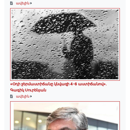
ավելին
«Օդի ջերմաստիճանը կնվազի 4-6 աստիճանով»․
Գագիկ Սուրենյան
ավելին