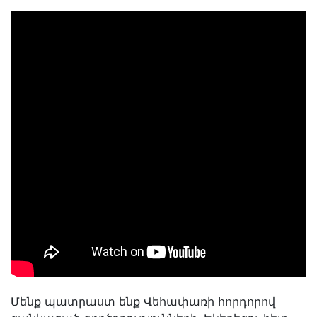
Մենք պատրաստ ենք Վեհափառի հորդորով