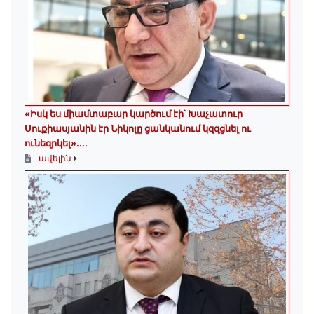
«Իսկ ես միամտաբար կարծում էի՝ Խաչատուր
Սուքիասյանին էր Նիկոլը ցանկանում կզզցնել ու
ունեզրկել»․...
ավելին