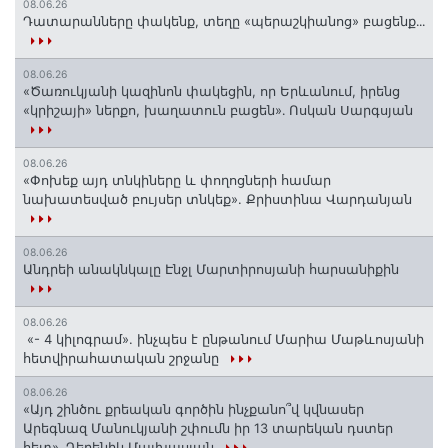
08.06.26
Դատարանները փակենք, տեղը «պերաշկիանոց» բացենք․․․
08.06.26
«Ծառուկյանի կազինոն փակեցին, որ Երևանում, իրենց
«կրիշայի» ներքո, խաղատուն բացեն»․ Ոսկան Սարգսյան
08.06.26
«Փոխեք այդ տնկիները և փողոցների համար
նախատեսված բույսեր տնկեք». Քրիստինա Վարդանյան
08.06.26
Անդրեի անակնկալը Էնջլ Մարտիրոսյանի հարսանիքին
08.06.26
«- 4 կիլոգրամ». ինչպես է ընթանում Մարիա Մաթևոսյանի
հետվիրահատական շրջանը
08.06.26
«Այդ շինծու քրեական գործին ինչքանո՞վ կվնասեր
Արեգնազ Մանուկյանի շփումն իր 13 տարեկան դստեր
հետ»․ Դերենիկ Մալխասյան