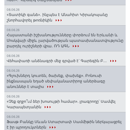
08.06.26
«Տատիկի գանձ». ինչպես է Անահիտ Կիրակոսյանը
շնորհավորել թոռնիկին
08.06.26
Հայաստանի իշխանությունները փորձում են Երևանի և
Մոսկվայի միջև լարվածության պատասխանատվությունը
բարդել ուրիշների վրա. ՌԴ ԱԳՆ
08.06.26
Վեհափառի անձնագրի մեջ գրված է՝ Գարեգին Բ...
08.06.26
«Գլուխներդ կուտեն, ծախեք, փախեք»․ Բոնուսի
ինքնասպան եղած սեփականատիրոջ աներձագը
անուններ է տալիս
08.06.26
«Չեք զղջո՞ւմ ձեր խոսույթի համար»․ լրագրողը՝ Սամվել
Կարապետյանին
08.06.26
Ֆասթ Բանկը Սևան Ստարտափ Սամմիթին ներկայացրել
է իր պրոդուկտներն