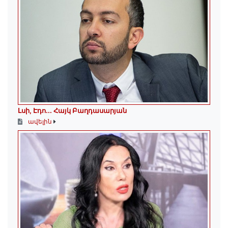
Լսի, Էդո․․․ Հայկ Բաղդասարյան
ավելին