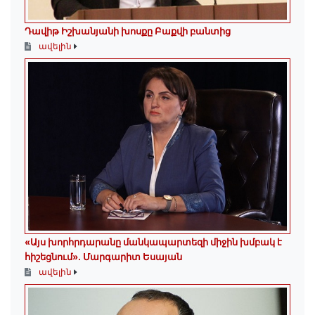
Դավիթ Իշխանյանի խոսքը Բաքվի բանտից
ավելին
«Այս խորհրդարանը մանկապարտեզի միջին խմբակ է
հիշեցնում»․ Մարգարիտ Եսայան
ավելին