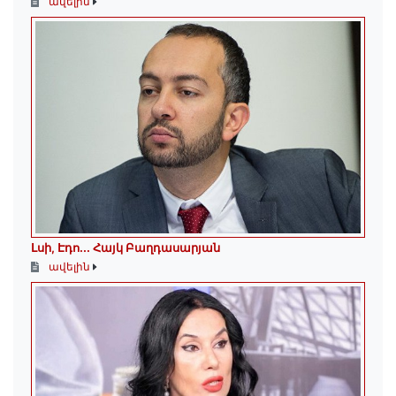
ավելին
Լսի, Էդո․․․ Հայկ Բաղդասարյան
ավելին