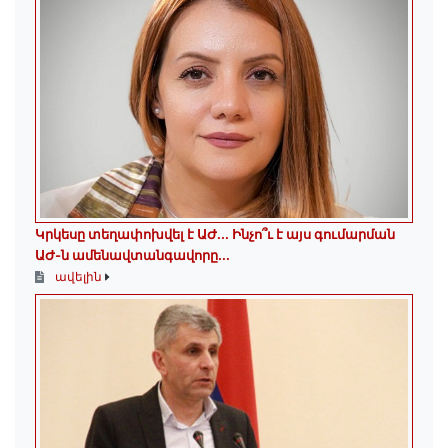
Կրկեսը տեղափոխվել է ԱԺ... Ինչո՞ւ է այս գումարման
ԱԺ-ն ամենավտանգավորը...
ավելին