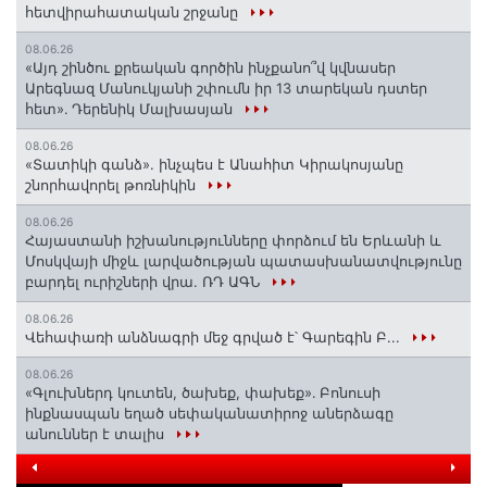
հետվիրահատական շրջանը
08.06.26
«Այդ շինծու քրեական գործին ինչքանո՞վ կվնասեր
Արեգնազ Մանուկյանի շփումն իր 13 տարեկան դստեր
հետ»․ Դերենիկ Մալխասյան
08.06.26
«Տատիկի գանձ». ինչպես է Անահիտ Կիրակոսյանը
շնորհավորել թոռնիկին
08.06.26
Հայաստանի իշխանությունները փորձում են Երևանի և
Մոսկվայի միջև լարվածության պատասխանատվությունը
բարդել ուրիշների վրա. ՌԴ ԱԳՆ
08.06.26
Վեհափառի անձնագրի մեջ գրված է՝ Գարեգին Բ...
08.06.26
«Գլուխներդ կուտեն, ծախեք, փախեք»․ Բոնուսի
ինքնասպան եղած սեփականատիրոջ աներձագը
անուններ է տալիս