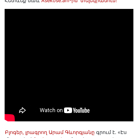
Հետևեք նաև
Asekose.am-ին՝ տելեգրամում։
Բլոգեր, լրագրող Արամ Գևորգյանը
գրում է. «Էս