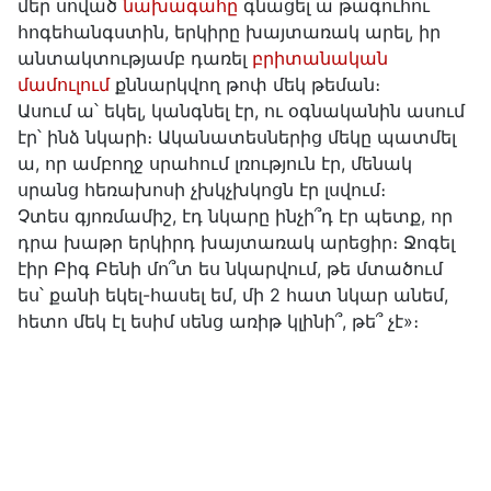
մեր սոված
նախագահը
գնացել ա թագուհու
հոգեհանգստին, երկիրը խայտառակ արել, իր
անտակտությամբ դառել
բրիտանական
մամուլում
քննարկվող թոփ մեկ թեման։
Ասում ա՝ եկել, կանգնել էր, ու օգնականին ասում
էր՝ ինձ նկարի։ Ականատեսներից մեկը պատմել
ա, որ ամբողջ սրահում լռություն էր, մենակ
սրանց հեռախոսի չխկչխկոցն էր լսվում։
Չտես գյոռմամիշ, էդ նկարը ինչի՞դ էր պետք, որ
դրա խաթր երկիրդ խայտառակ արեցիր։ Ջոգել
էիր Բիգ Բենի մո՞տ ես նկարվում, թե մտածում
ես՝ քանի եկել-հասել եմ, մի 2 հատ նկար անեմ,
հետո մեկ էլ եսիմ սենց առիթ կլինի՞, թե՞ չէ»։