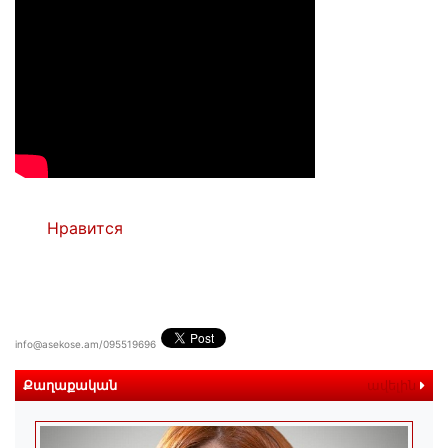
Нравится
info@asekose.am/095519696
Քաղաքական
ավելին