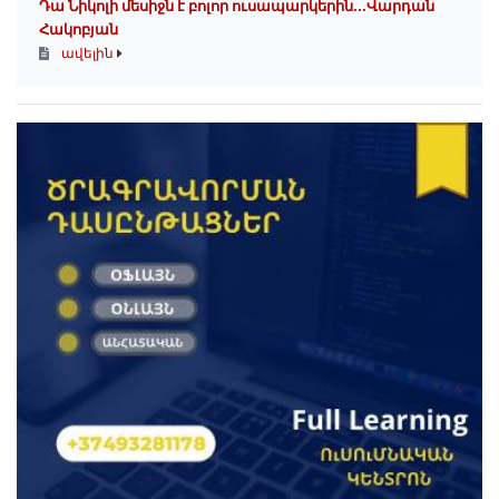
Դա Նիկոլի մեսիջն է բոլոր ուսապարկերին․․․Վարդան
Հակոբյան
ավելին