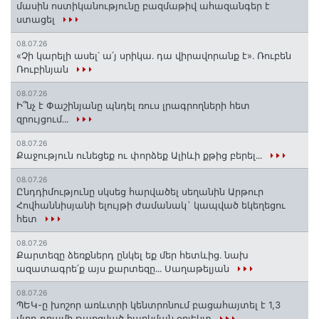
մասին ոստիկանությունը բազմաթիվ ահազանգեր է
ստացել
08.07.26
«Չի կարելի ասել՝ ա՛յ սրիկա․ դա վիրավորանք է»․ Ռուբեն
Ռուբինյան
08.07.26
Ի՞նչ է Փաշինյանը պնդել ռուս լրագրողների հետ
զրույցում․․․
08.07.26
Քաջություն ունեցեք ու փորձեք Ալիևի քթից բերել․․․
08.07.26
Ընդդիմությունը սկսեց հարվածել սեղանին Արթուր
Հովհաննիսյանի ելույթի ժամանակ` կապված եկեղեցու
հետ
08.07.26
Քարտեզը ձեռքներդ ընկել եք մեր հետևից․ նախ
ազատագրե՛ք այս քարտեզը․․․ Սաղաթելյան
08.07.26
ՊԵԿ-ը խոշոր առևտրի կենտրոնում բացահայտել է 1,3
մլրդ դրամի թաքցված հարկման օբյեկտ