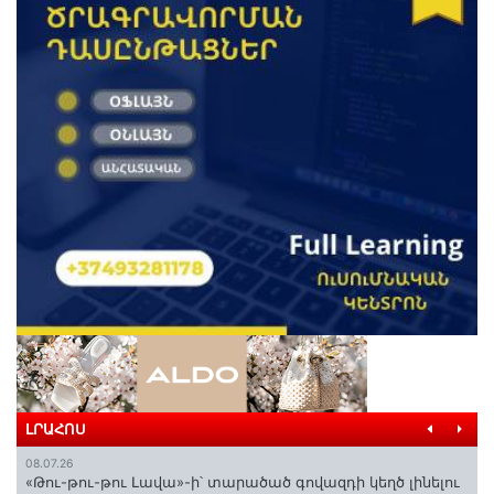
ԼՐԱՀՈՍ
08.07.26
«Թու-թու-թու Լավա»-ի՝ տարածած գովազդի կեղծ լինելու