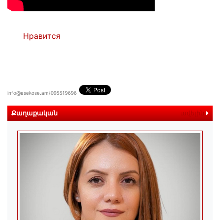
Нравится
info@asekose.am/095519696
Քաղաքական
ավելին