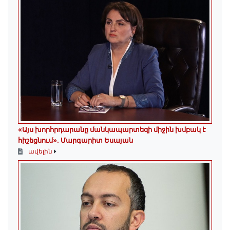
«Այս խորհրդարանը մանկապարտեզի միջին խմբակ է
հիշեցնում»․ Մարգարիտ Եսայան
ավելին