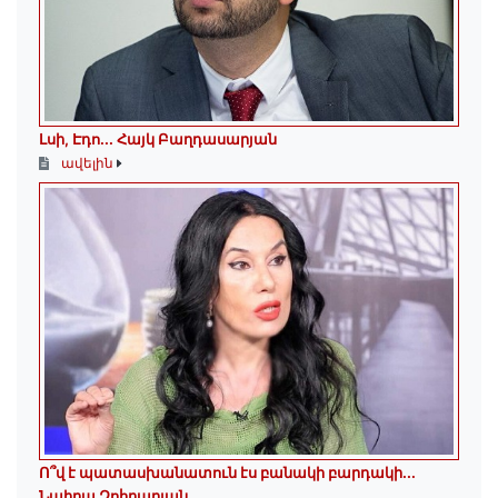
Լսի, Էդո․․․ Հայկ Բաղդասարյան
ավելին
Ո՞վ է պատասխանատուն էս բանակի բարդակի․․․
Նաիրա Զոհրաբյան