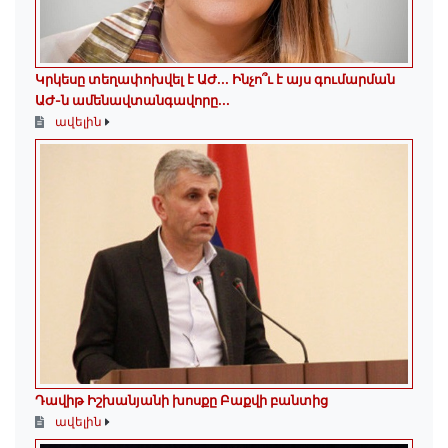
Կրկեսը տեղափոխվել է ԱԺ... Ինչո՞ւ է այս գումարման
ԱԺ-ն ամենավտանգավորը...
ավելին
Դավիթ Իշխանյանի խոսքը Բաքվի բանտից
ավելին