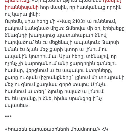
գրառումը.
«Մի պատմություն պատմեմ
դանիել
իոաննիսյանի
հոր մասին, որ հասկանաք որդին
ով կարա լինի:
Ուրեմն, սրա հերը մի «Վազ 2103» ա ունենում,
բակում կանգնած միշտ: Ձմեռվա մի օր, էրեխեքը
ձնագնդի խաղալուց պատահաբար ձնով
հարվածում են էս մեքենայի ապակուն: Թարսի
նման էս ձյան մեջ քարի կտոր ա լինում ու
ապակին կոտրում ա: Սրա հերը, տենալով, որ
ոչինչ չի կարողանում անի ջարդողին գտնելու
համար, վերցնում ա էս ապակու կտորները,
քարը ու ձյան փշրանքները` լցնում մի տոպրակի
մեջ ու գնում քաղմաս գործ տալու: Մինչև
հասնում ա տեղ` ձյունը հալած ա լինում:
Էս են սրանք, ի ծնե, հիմա սրանցից ի՞նչ
սպասես»:
***
«Իրազեկ քաղաքացիների միավորում» ՀԿ