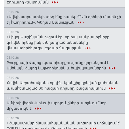
Էդուարդ Հայրումյան
08.10.26
«Ավելի սարսափելի տեղ ենք հասել. ՊՆ-ն զոհերի մասին չի
էլ հաղորդում». Գեղամ Մանուկյան
08.10.26
«Նիկոլ Փաշինյանն ուզում էր, որ հայ սակրավորները
զոհվեն իրենց իսկ տեղադրած ականները
վնասազերծելուց». Էդգար Ղազարյան
08.10.26
Թուրքիայի Հայոց պատրիարքությունը զորակցում է
Ամենայն Հայոց կաթողիկոսին և եպիսկոպոսներին
08.10.26
Հովիկ Աբրահամյանի որդին, կյանքից զրկված քահանան
և անհետացած 60 հազար դոլարը․ բացահայտում
08.10.26
Ամփոփվեցին Junius-ի արդյունքները․ առջևում նոր
մրցափուլն է
08.10.26
«Հայաստանը բնապահպանական աղետալի վիճակում է՝
COP17 են գովազդում»․ Ոսկան Սարգսյան