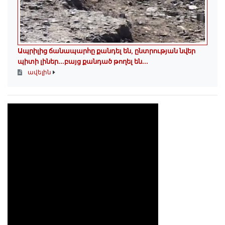
Ապրիլից ճանապարհը քանդել են, ընտրության նվեր
պիտի լիներ․․․բայց քանդած թողել են․․․​​​​​​​
ավելին