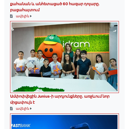
քահանան և անհետացած 60 հազար դոլարը․
բացահայտում
ավելին
Ամփոփվեցին Junius-ի արդյունքները․ առջևում նոր
մրցափուլն է
ավելին