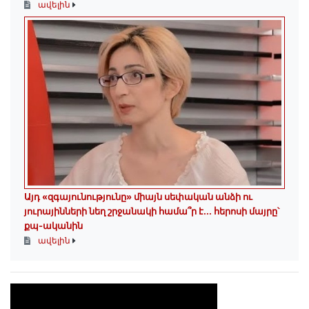
ավելին
Այդ «զգայունությունը» միայն սեփական անձի ու
յուրայինների նեղ շրջանակի համա՞ր է․․․ հերոսի մայրը՝
քպ-ականին
ավելին