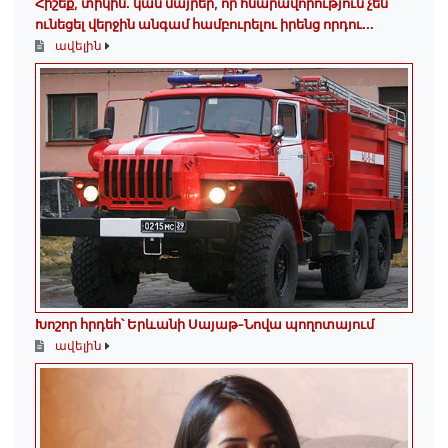
Հիշեք, տիկին․ կան մայրեր, որ հնարավորություն չեն
ունեցել վերջին անգամ համբուրելու իրենց որդու...
ավելին
Խոշոր հրդեհ՝ Երևանի Սայաթ-Նովա պողոտայում
ավելին