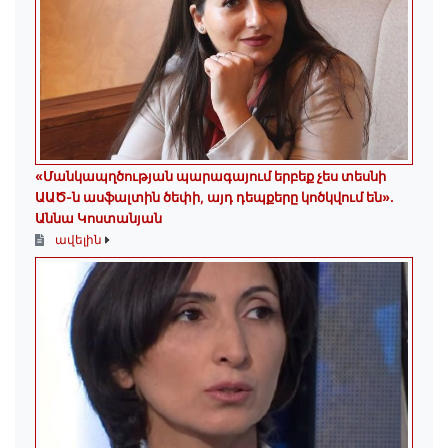
«Մանկապղծության պարագայում երբեք չես տեսնի
ԱԱԾ-ն ասֆալտին ծեփի, այդ դեպքերը կոծկվում են»․
Աննա Կոստանյան
ավելին