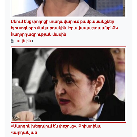
Մնում ենք փողոցի տաղավարում բամբասանքներ
հյուսողների մակարդակին․ Իրավապաշտպանը՝ ՔԿ
հաղորդագրության մասին
ավելին
«Մարդիկ խեղդվում են փոշուց»․ Քրիստինա
Վարդանյան