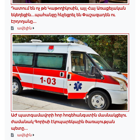
Դատում են ոչ թե Կաթողիկոսին, այլ Հայ Առաքելական
եկեղեցին․․․պահանջը հնչեցրել են Փաշազադեն ու
Էրդողանը․․․
ավելին
ԱԺ պատգամավորի հոր հոգեհանգստին մասնակցելու
ժամանակ Գորիսի էկոպարեկային ծառայության
պետը...
ավելին