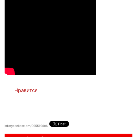
Нравится
info@asekose.am/095519696