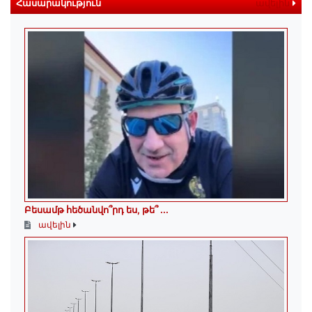
Հասարակություն
ավելին
Բեսամթ հեծանվո՞րդ ես, թե՞ ․․․
ավելին