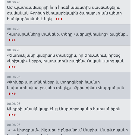
08.06.26
ԱԺ պատգամավորի հոր հոգեհանգստին մասնակցելու
ժամանակ Գորիսի էկոպարեկային ծառայության պետը
հանկարծամահ է եղել
08.06.26
Դատարանները փակենք, տեղը «պերաշկիանոց» բացենք․․․
08.06.26
«Ծառուկյանի կազինոն փակեցին, որ Երևանում, իրենց
«կրիշայի» ներքո, խաղատուն բացեն»․ Ոսկան Սարգսյան
08.06.26
«Փոխեք այդ տնկիները և փողոցների համար
նախատեսված բույսեր տնկեք». Քրիստինա Վարդանյան
08.06.26
Անդրեի անակնկալը Էնջլ Մարտիրոսյանի հարսանիքին
08.06.26
«- 4 կիլոգրամ». ինչպես է ընթանում Մարիա Մաթևոսյանի