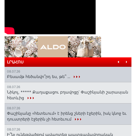
ԼՐԱՀՈՍ
08.07.26
Բեսամթ հեծանվո՞րդ ես, թե՞ ․․․
08.07.26
Նիկոլ, ***** Քաղաքացու բղավոցը՝ Փաշինյանի շարասյան
հետևից
08.07.26
Փաշինյանը «հետեւում» է իրենց շների էջերին, իսկ կնոջ եւ
դուստրերի էջերին չի հետեւում
08.07.26
Ի՞նչ ունեցվածքով ավարտեց պատգամավորական