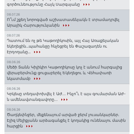
գործունեությունը Հայկ Սարգսյանը
08.07.26
Ո՞ւմ շքեղ նորոգված աշխատասենյակն է տրամադրվել
Արայիկ Հարությունյանին
08.07.26
Դատում են ոչ թե Կաթողիկոսին, այլ Հայ Առաքելական
եկեղեցին․․․պահանջը հնչեցրել են Փաշազադեն ու
Էրդողանը․․․
08.06.26
Մեծի Տանն Կիլիկիո Կաթողիկոսը կոչ է անում հարգալից
վերաբերմունք ցուցաբերել Եկեղեցու և Վեհափառի
նկատմամբ
08.06.26
Կրկեսը տեղափոխվել է ԱԺ... Ինչո՞ւ է այս գումարման ԱԺ-
ն ամենավտանգավորը...
08.06.26
Ծաղկեփնջեր, մեքենայում արված ջերմ լուսանկարներ.
Էլիզ Մելիքյանն արձագանքել է կողակից ունենալու մասին
հարցին