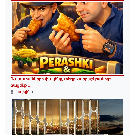
Դատարանները փակենք, տեղը «պերաշկիանոց»
բացենք․․․
ավելին