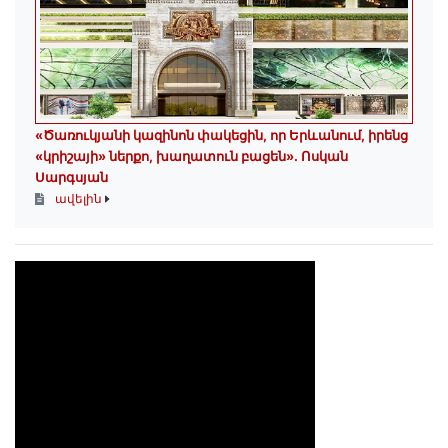
«Ծառուկյանի կազինոն փակեցին, որ Երևանում, իրենց
«կրիշայի» ներքո, խաղատուն բացեն»․ Ոսկան
Սարգսյան
ավելին