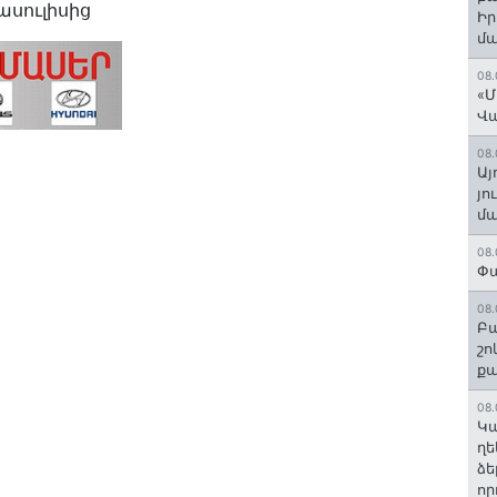
ասուլիսից
Ի
մ
08.
«Մ
Վ
08.
Այ
յո
մա
08.
Փա
08.
Բա
շո
ք
08.
Կա
ղե
ձե
որ