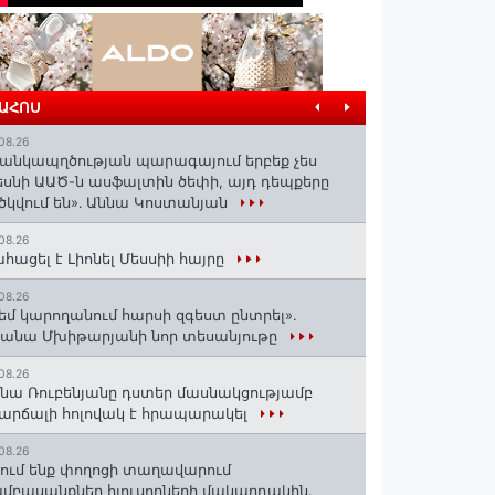
ՐԱՀՈՍ
08.26
անկապղծության պարագայում երբեք չես
սնի ԱԱԾ-ն ասֆալտին ծեփի, այդ դեպքերը
ծկվում են»․ Աննա Կոստանյան
08.26
հացել է Լիոնել Մեսսիի հայրը
08.26
եմ կարողանում հարսի զգեստ ընտրել».
անա Մխիթարյանի նոր տեսանյութը
08.26
նա Ռուբենյանը դստեր մասնակցությամբ
արճալի հոլովակ է հրապարակել
08.26
ում ենք փողոցի տաղավարում
մբասանքներ հյուսողների մակարդակին․