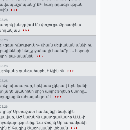
րավապաշտպանը՝ ՔԿ հաղորդագրության
ասին
08.26
արդիկ խեղդվում են փոշուց»․ Քրիստինա
արդանյան
08.26
դ «զգայունությունը» միայն սեփական անձի ու
ւրայինների նեղ շրջանակի համա՞ր է․․․ հերոսի
յրը՝ քպ-ականին
08.26
շինյանը զանգահարել է Ալիևին
08.26
րեբախտաբար, երեխաս չկերավ Երեմյանի
կոլադե պանրիկի միջի պոլիէթիլենի կտորը․․․
աղաքացին ահազանգում է
08.26
դրեր՝ Արտաշատ համայնքի նախկին
կավար, ԱԺ նախկին պատգամավոր Ա.Ա.-ի
րբակալությունից. Նա Հովիկ Աբրահամյանի
դին է՝ Գագիկ Ծառուկյանի փեսան