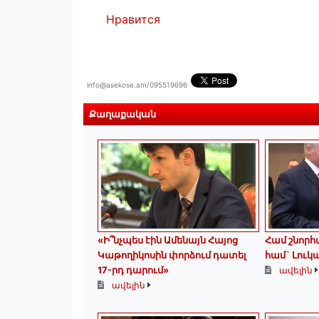
Нравится
info@asekose.am/095519696
Քաղաքական
«Ի՞նչպես էին Ամենայն Հայոց
Համ շնորհա
Կաթողիկոսին փորձում դատել
համ` Լուկա
17-րդ դարում»
ավելին
ավելին