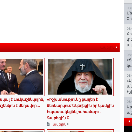
08.
Մի
Չ
08.
Հո
փե
պա
ավելին
08.
«Ց
կա
08.
«Ա
ան
Ի
կալ է Լուկաշենկոյին,
«Իշխանությունը քայլեր է
08.
շենկոն է մեղավոր․․․
ձեռնարկում Եկեղեցին իր կամքին
Ար
հպատակեցնելու համար»․
աշ
Գարեգին Բ
ավելին