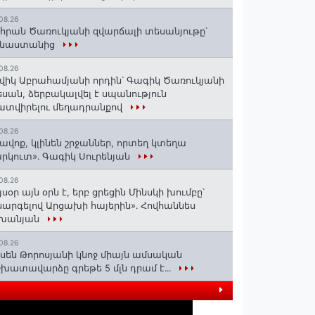
08.26
հրան Ծառուկյանի զվարճալի տեսանյութը՝
ինաստանից
08.26
վիկ Աբրահամյանի որդին՝ Գագիկ Ծառուկյանի
սան, ձերբակալվել է սպանություն
տվիրելու մեղադրանքով
08.26
ավոք, կլինեն շրջաններ, որտեղ կտեղա
րկուտ»․ Գագիկ Սուրենյան
08.26
յսօր այն օրն է, երբ ցրեցին Մինսկի խումբը՝
արգելով Արցախի հայերին»․ Հովհաննես
շխանյան
08.26
սեն Թորոսյանի կնոջ միայն ամսական
խատավարձը գրեթե 5 մլն դրամ է․․․