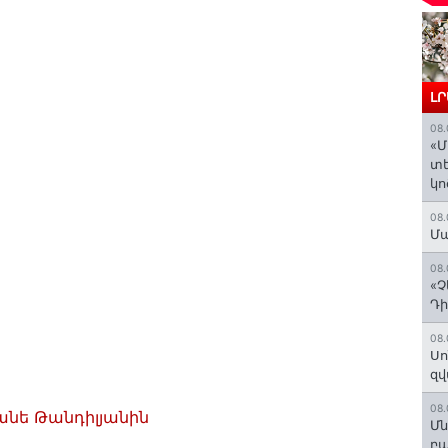
Լ
08.
«Մ
տե
կո
08.
Մա
08.
«Չ
Դի
08.
Սո
զվ
08.
անե Թանդիլյանին
Մն
բա