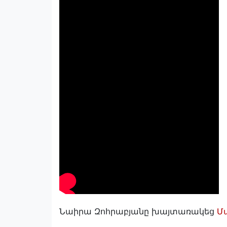
Նաիրա Զոհրաբյանը խայտառակեց
Մ