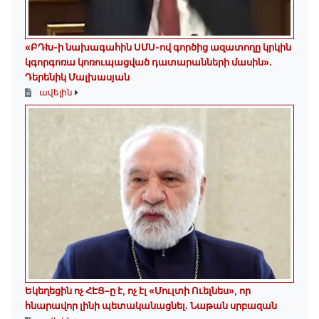
«ԲԴԽ-ի նախագահին ՍՄՍ-ով գործից ազատողը կրկին
կգորգոռա կոռուպացված դատարանների մասին».
Դերենիկ Մալխասյան
ավելին
Եկեղեցին ոչ ՀԷՑ–ը է, ոչ էլ «Մուլտի Ուելնես», որ
հնարավոր լինի պետականացնել. Նաթան սրբազան