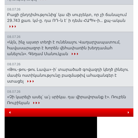
08.07.26
Բացի ընդդիմությունից՝ կա մի սուբյեկտ, որ չի ճանաչում
29.743 քառ. կմ-ը. դա ՌԴ-ն է՝ ի դեմս ՀԱՊԿ-ի․․. քպ-ական
08.07.26
«Այն, ինչ այսօր տեղի է ունենալու Վաղարշապատում,
հավասարազոր է Խորեն վեհափառին խեղդամահ
անելուն»․ Գեղամ Մանուկյան
08.07.26
«Թու-թու-թու Լավա»-ի՝ տարածած գովազդի կեղծ լինելու
մասին ոստիկանությունը բազմաթիվ ահազանգեր է
ստացել
08.07.26
«Չի կարելի ասել՝ ա՛յ սրիկա․ դա վիրավորանք է»․ Ռուբեն
Ռուբինյան