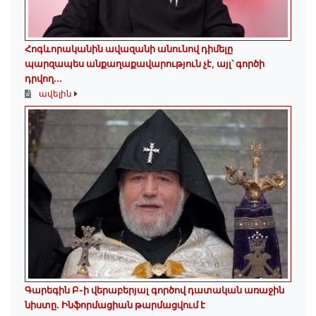
Հոգևորականին ավազանի անունով դիմելը
պարզապես անքաղաքավարություն չէ, այլ՝ գործի
դրվող...
ավելին
Գարեգին Բ-ի վերաբերյալ գործով դատական առաջին
նիստը․ Ինֆորմացիան թարմացվում է