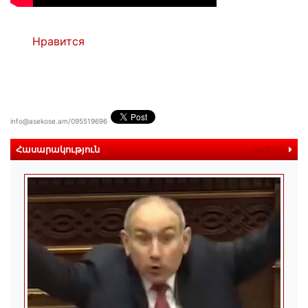
Нравится
info@asekose.am/095519696
Հասարակություն
ավելին