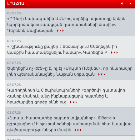
ԼՐԱՀՈՍ
08.07.26
«ԲԴԽ-ի նախագահին ՍՄՍ-ով գործից ազատողը կրկին
կգորգոռա կոռուպացված դատարանների մասին».
Դերենիկ Մալխասյան
08.07.26
«Իշխանությունը քայլեր է ձեռնարկում Եկեղեցին իր
կամքին հպատակեցնելու համար»․ Գարեգին Բ
08.07.26
Եկեղեցին ոչ ՀԷՑ–ը է, ոչ էլ «Մուլտի Ուելնես», որ հնարավոր
լինի պետականացնել. Նաթան սրբազան
08.07.26
️Կաթողիկոսի և 6 եպիսկոպոսների «գործով» դատավոր
Հակոբ Մանուկյանը ինքնաբացարկ հայտնեց և
հրաժարվեց գործը քննելուց
08.07.26
«Շտապ հաստատեք քարտի տվյալները»․ IDBank-ը
զգուշացնում է հյուրանոցների ամրագրման հետ կապված
զեղծարարությունների մասին