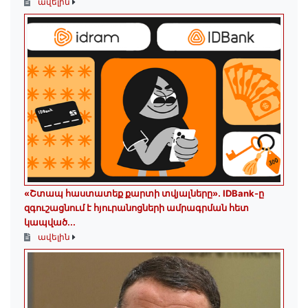
ավելին
«Շտապ հաստատեք քարտի տվյալները»․ IDBank-ը
զգուշացնում է հյուրանոցների ամրագրման հետ
կապված...
ավելին