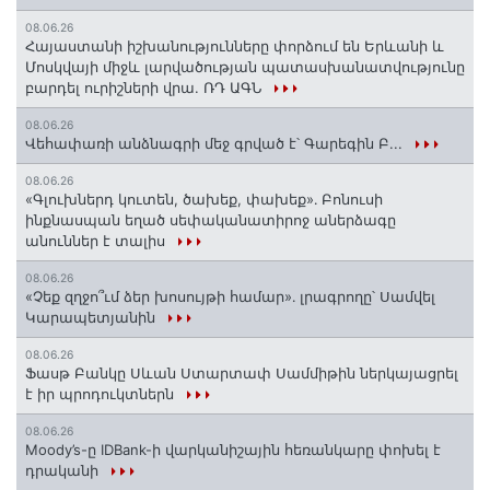
08.06.26
Հայաստանի իշխանությունները փորձում են Երևանի և
Մոսկվայի միջև լարվածության պատասխանատվությունը
բարդել ուրիշների վրա. ՌԴ ԱԳՆ
08.06.26
Վեհափառի անձնագրի մեջ գրված է՝ Գարեգին Բ...
08.06.26
«Գլուխներդ կուտեն, ծախեք, փախեք»․ Բոնուսի
ինքնասպան եղած սեփականատիրոջ աներձագը
անուններ է տալիս
08.06.26
«Չեք զղջո՞ւմ ձեր խոսույթի համար»․ լրագրողը՝ Սամվել
Կարապետյանին
08.06.26
Ֆասթ Բանկը Սևան Ստարտափ Սամմիթին ներկայացրել
է իր պրոդուկտներն
08.06.26
Moody’s-ը IDBank-ի վարկանիշային հեռանկարը փոխել է
դրականի