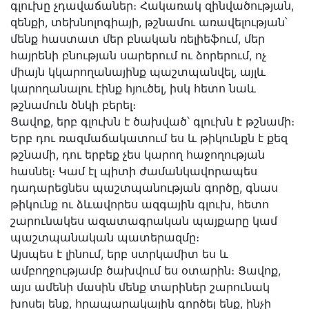
գլուխը չդավաճաներ։ Հակառակ զինվածության,
զենքի, տեխնոլոգիայի, թշնամու առավելության՝
մենք հաստատ մեր բնական ռելիեֆում, մեր
հայրենի բնության սարերում ու ձորերում, ոչ
միայն կկարողանայինք պաշտպանվել, այլև
կարողանալու էինք հյուծել, իսկ հետո նաև
թշնամուն ծնկի բերել։
Ցավոք, երբ գլուխն է ծախված՝ գլուխն է թշնամի։
Երբ դու ռազմաճակատում ես և թիկունքն է քեզ
թշնամի, դու երբեք չես կարող հաջողության
հասնել։ Կամ էլ պիտի ժամանկավորապես
դադարեցնես պաշտպանության գործը, գնաս
թիկունք ու ձևավորես ազգային գլուխ, հետո
շարունակես ազատագրական պայքարը կամ
պաշտպանական պատերազմը։
Այսպես է լինում, երբ ստրկամիտ ես և
ամբողջությամբ ծախվում ես օտարին։ Ցավոք,
այս ամենի մասին մենք տարիներ շարունակ
խոսել ենք, հրապարակային գործել ենք, ինչի