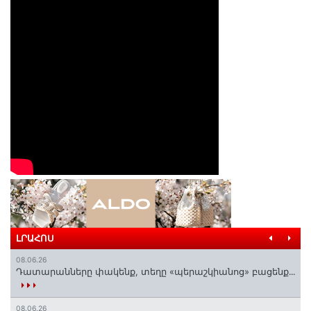
ԼՐԱՀՈՍ
08.06.26
Դատարանները փակենք, տեղը «պերաշկիանոց» բացենք․․․
08.06.26