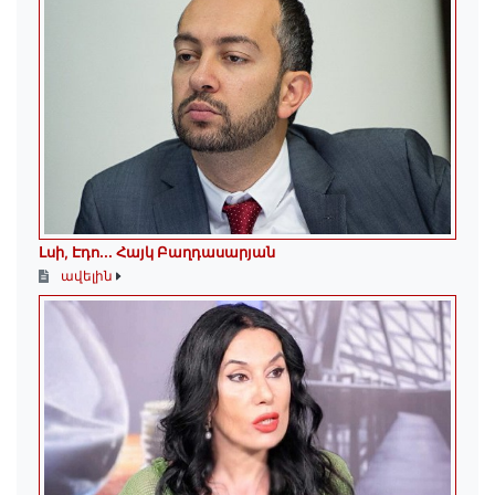
Լսի, Էդո․․․ Հայկ Բաղդասարյան
ավելին