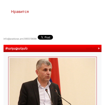
Нравится
info@asekose.am/095519696
Քաղաքական
ավելին