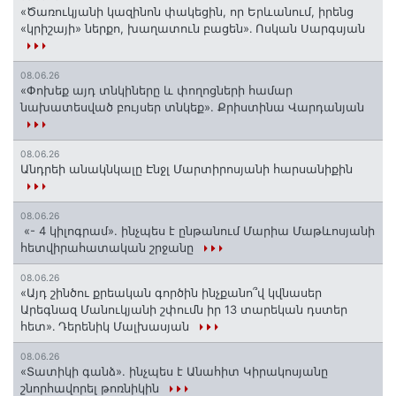
«Ծառուկյանի կազինոն փակեցին, որ Երևանում, իրենց
«կրիշայի» ներքո, խաղատուն բացեն»․ Ոսկան Սարգսյան
08.06.26
«Փոխեք այդ տնկիները և փողոցների համար
նախատեսված բույսեր տնկեք». Քրիստինա Վարդանյան
08.06.26
Անդրեի անակնկալը Էնջլ Մարտիրոսյանի հարսանիքին
08.06.26
«- 4 կիլոգրամ». ինչպես է ընթանում Մարիա Մաթևոսյանի
հետվիրահատական շրջանը
08.06.26
«Այդ շինծու քրեական գործին ինչքանո՞վ կվնասեր
Արեգնազ Մանուկյանի շփումն իր 13 տարեկան դստեր
հետ»․ Դերենիկ Մալխասյան
08.06.26
«Տատիկի գանձ». ինչպես է Անահիտ Կիրակոսյանը
շնորհավորել թոռնիկին