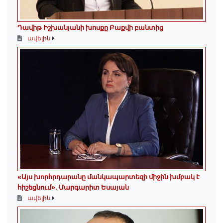
Դավիթ Իշխանյանի խոսքը Բաքվի բանտից
ավելին
«Այս խորհրդարանը մանկապարտեզի միջին խմբակ է
հիշեցնում»․ Մարգարիտ Եսայան
ավելին