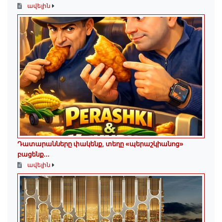
ավելին
Դատարանները փակենք, տեղը «պերաշկիանոց»
բացենք․․․
ավելին