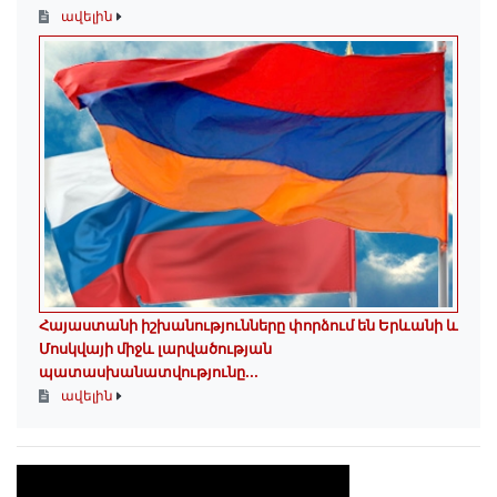
ավելին
Հայաստանի իշխանությունները փորձում են Երևանի և
Մոսկվայի միջև լարվածության
պատասխանատվությունը...
ավելին