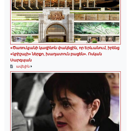
«Ծառուկյանի կազինոն փակեցին, որ Երևանում, իրենց
«կրիշայի» ներքո, խաղատուն բացեն»․ Ոսկան
Սարգսյան
ավելին