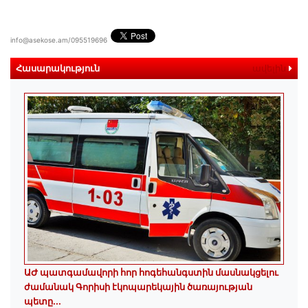
info@asekose.am/095519696
Հասարակություն
ավելին
ԱԺ պատգամավորի հոր հոգեհանգստին մասնակցելու
ժամանակ Գորիսի էկոպարեկային ծառայության
պետը...