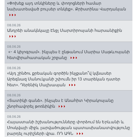
«Փոխեք այդ տնկիները և փողոցների համար
նախատեսված բույսեր տնկեք». Քրիստինա Վարդանյան
08.06.26
Անդրեի անակնկալը Էնջլ Մարտիրոսյանի հարսանիքին
08.06.26
«- 4 կիլոգրամ». ինչպես է ընթանում Մարիա Մաթևոսյանի
հետվիրահատական շրջանը
08.06.26
«Այդ շինծու քրեական գործին ինչքանո՞վ կվնասեր
Արեգնազ Մանուկյանի շփումն իր 13 տարեկան դստեր
հետ»․ Դերենիկ Մալխասյան
08.06.26
«Տատիկի գանձ». ինչպես է Անահիտ Կիրակոսյանը
շնորհավորել թոռնիկին
08.06.26
Հայաստանի իշխանությունները փորձում են Երևանի և
Մոսկվայի միջև լարվածության պատասխանատվությունը
բարդել ուրիշների վրա. ՌԴ ԱԳՆ