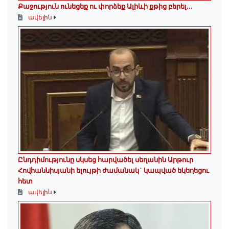
Քաջություն ունեցեք ու փորձեք Ալիևի քթից բերել․․․
ավելին
Ընդդիմությունը սկսեց հարվածել սեղանին Արթուր
Հովհաննիսյանի ելույթի ժամանակ` կապված եկեղեցու
հետ
ավելին