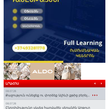
ԼՐԱՀՈՍ
08.07.26
Քաջություն ունեցեք ու փորձեք Ալիևի քթից բերել․․․
08.07.26
Ընդդիմությունը սկսեց հարվածել սեղանին Արթուր