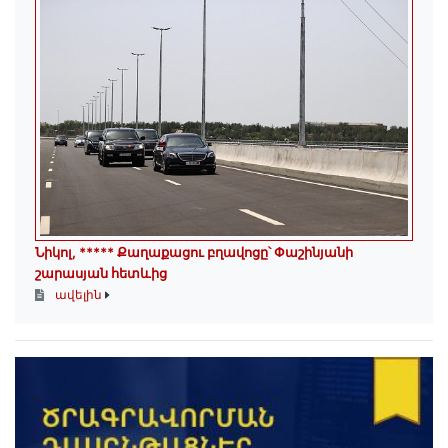
Նիկոլ, ***** Քաղաքացու բղավոցը՝ Փաշինյանի
շարասյան հետևից
ավելին