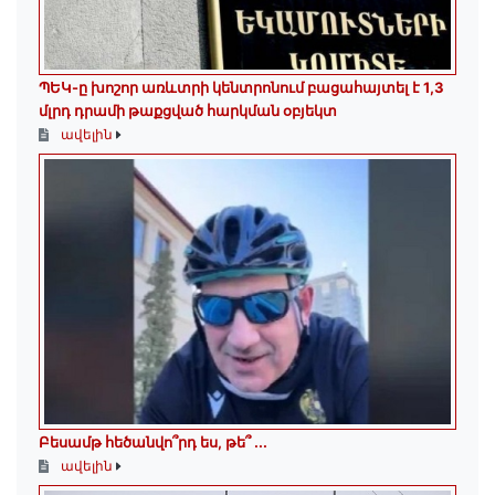
ՊԵԿ-ը խոշոր առևտրի կենտրոնում բացահայտել է 1,3
մլրդ դրամի թաքցված հարկման օբյեկտ
ավելին
Բեսամթ հեծանվո՞րդ ես, թե՞ ․․․
ավելին