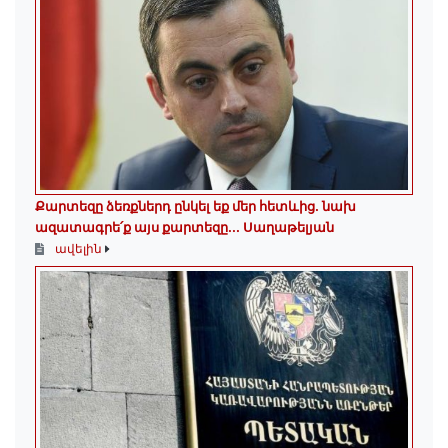
Քարտեզը ձեռքներդ ընկել եք մեր հետևից․ նախ
ազատագրե՛ք այս քարտեզը․․․ Սաղաթելյան
ավելին