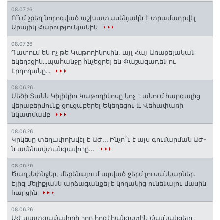
08.07.26
Ո՞ւմ շքեղ նորոգված աշխատասենյակն է տրամադրվել
Արայիկ Հարությունյանին
08.07.26
Դատում են ոչ թե Կաթողիկոսին, այլ Հայ Առաքելական
եկեղեցին․․․պահանջը հնչեցրել են Փաշազադեն ու
Էրդողանը․․․
08.06.26
Մեծի Տանն Կիլիկիո Կաթողիկոսը կոչ է անում հարգալից
վերաբերմունք ցուցաբերել Եկեղեցու և Վեհափառի
նկատմամբ
08.06.26
Կրկեսը տեղափոխվել է ԱԺ... Ինչո՞ւ է այս գումարման ԱԺ-
ն ամենավտանգավորը...
08.06.26
Ծաղկեփնջեր, մեքենայում արված ջերմ լուսանկարներ.
Էլիզ Մելիքյանն արձագանքել է կողակից ունենալու մասին
հարցին
08.06.26
ԱԺ պատգամավորի հոր հոգեհանգստին մասնակցելու