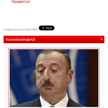
Нравится
info@asekose.am/095519696
Հասարակություն
ավելին