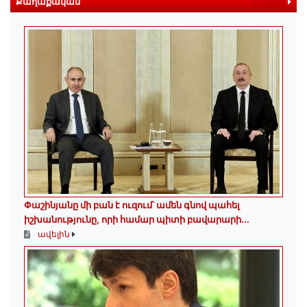
Քաղաքական
ավելին
Փաշինյանը մի բան է ուզում՝ ամեն գնով պահել
իշխանությունը, որի համար պիտի բավարարի...
ավելին