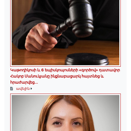
️Կաթողիկոսի և 6 եպիսկոպոսների «գործով» դատավոր
Հակոբ Մանուկյանը ինքնաբացարկ հայտնեց և
հրաժարվեց...
ավելին