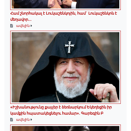
Համ շնորհակալ է Լուկաշենկոյին, համ` Լուկաշենկոն է
մեղավոր․․․
ավելին
«Իշխանությունը քայլեր է ձեռնարկում Եկեղեցին իր
կամքին հպատակեցնելու համար»․ Գարեգին Բ
ավելին