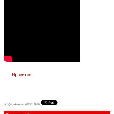
Нравится
info@asekose.am/095519696