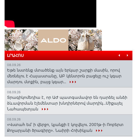
ԼՐԱՀՈՍ
08.09.26
Եթե նստենք մտածենք այն երկար շարքի մասին, որով
մեռնելու է Հայաստանը, ԱԲ կենտրոն բացելը ուշ կգար
մարդու մտքին, բայց կգար․․․
08.09.26
Տրագիկոմեդիա է, որ ԱԺ պատգամավոր են դարձել անձի
ձևավորման էլեմենտար խնդիրներով մարդիկ․․․Միքայել
Նահապետյան
08.09.26
«Վստահ եմ՝ ի վերջո, կյանքի է կոչվելու 2001թ-ի Ռոբերտ
Քոչարյանի ծրագիրը». Նաիրի Հոխիկյան