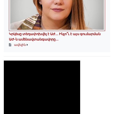
Կրկեսը տեղափոխվել է ԱԺ... Ինչո՞ւ է այս գումարման
ԱԺ-ն ամենավտանգավորը...
ավելին