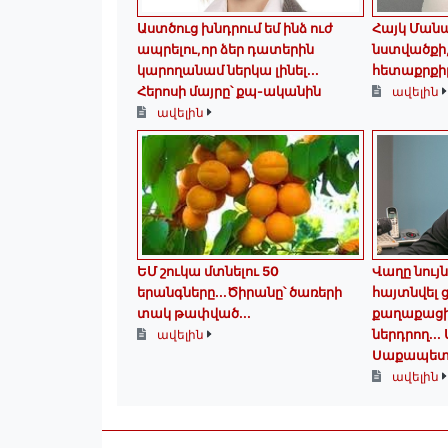
Աստծուց խնդրում եմ ինձ ուժ
Հայկ Մանա
ապրելու,որ ձեր դատերին
նստվածքի, 
կարողանամ ներկա լինել․․․
հետաքրքիր
Հերոսի մայրը՝ քպ-ականին
ավելին
ավելին
ԵՄ շուկա մտնելու 50
Վաղը նույն
երանգները․․․Ծիրանը՝ ծառերի
հայտնվել
տակ թափված․․․
քաղաքացի
ներդրող.․․
ավելին
Սաքապետ
ավելին