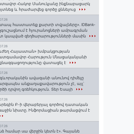
տավոր Հակոբ Մանուկյանը ինքնաբացարկ
յտնեց և հրաժարվեց գործը քննելուց
07.26
տապ հաստատեք քարտի տվյալները»․ IDBank-
զգուշացնում է հյուրանոցների ամրագրման
տ կապված զեղծարարությունների մասին
07.26
ւժեղ Հայաստան» խմբակցության
ատգամավոր Հարություն Մնացականյանի
քնազգացողությունը վատացել է
07.26
գևորականին ավազանի անունով դիմելը
րզապես անքաղաքավարություն չէ, այլ՝
րծի դրվող գռեհկություն. Տեր Եսայի
07.26
րեգին Բ-ի վերաբերյալ գործով դատական
աջին նիստը․ Ինֆորմացիան թարմացվում է
07.26
նձ համար սա վերջին կետն է»․ Գայանե