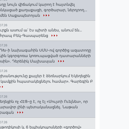
ղը նույն վիճակում կարող է հայտնվել
նկացած քաղաքացի, գործարար, ներդրող.․․
րմեն Սաքապետոյան
07.26
ւրքն ասում ա՝ էս պիտի անես, անում են․․․
ոհրապ Բեկ-Գասպարենց
07.26
ԴԽ-ի նախագահին ՍՄՍ-ով գործից ազատողը
կին կգորգոռա կոռուպացված դատարանների
սին». Դերենիկ Մալխասյան
07.26
շխանությունը քայլեր է ձեռնարկում Եկեղեցին
 կամքին հպատակեցնելու համար»․ Գարեգին Բ
07.26
եղեցին ոչ ՀԷՑ–ը է, ոչ էլ «Մուլտի Ուելնես», որ
արավոր լինի պետականացնել. Նաթան
րբազան
07.26
աթողիկոսի և 6 եպիսկոպոսների «գործով»