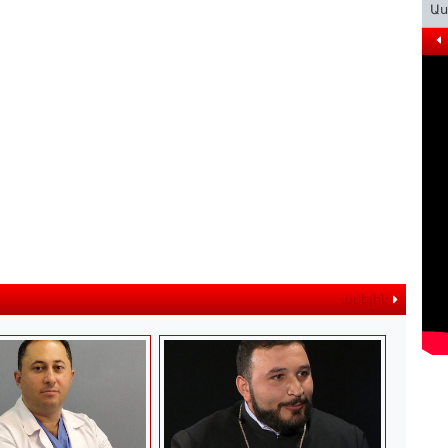
Ա
ավելին