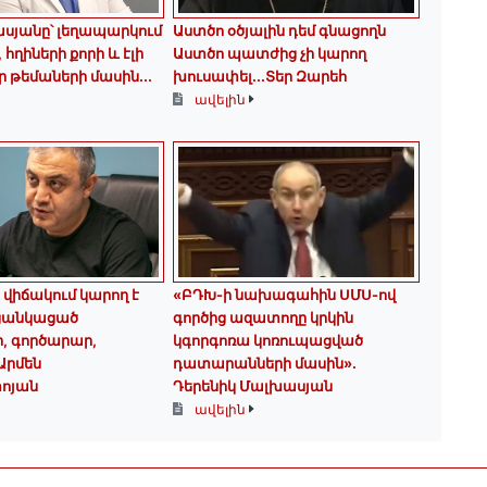
սյանը՝ լեղապարկում
Աստծո օծյալին դեմ գնացողն
հղիների քորի և էլի
Աստծո պատժից չի կարող
 թեմաների մասին․․․
խուսափել․․․Տեր Զարեհ
ավելին
 վիճակում կարող է
«ԲԴԽ-ի նախագահին ՍՄՍ-ով
 ցանկացած
գործից ազատողը կրկին
, գործարար,
կգորգոռա կոռուպացված
 Արմեն
դատարանների մասին».
ոյան
Դերենիկ Մալխասյան
ավելին