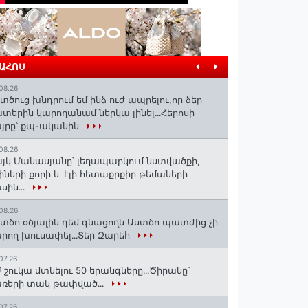
ՐԱՀՈՍ
08.26
տծուց խնդրում եմ ինձ ուժ ապրելու,որ ձեր
տերին կարողանամ ներկա լինել․․․Հերոսի
յրը՝ քպ-ականին
08.26
յկ Մանասյանը՝ լեղապարկում նստվածքի,
իների քորի և էլի հետաքրքիր թեմաների
սին․․․
08.26
տծո օծյալին դեմ գնացողն Աստծո պատժից չի
րող խուսափել․․․Տեր Զարեհ
07.26
 շուկա մտնելու 50 երանգները․․․Ծիրանը՝
ռերի տակ թափված․․․
07.26