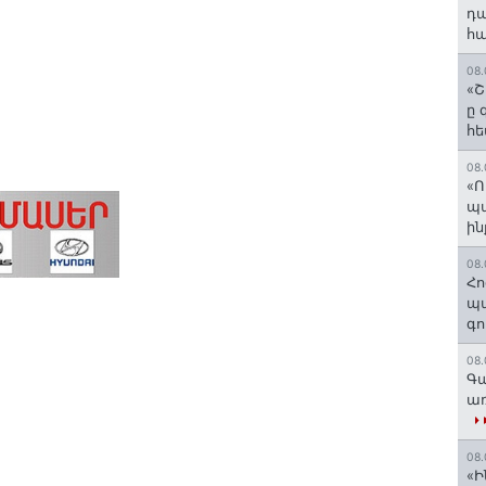
դա
հա
08.
«Շ
ը 
հե
08.
«Ո
պ
ին
08.
Հո
պա
գո
08.
Գա
առ
08.
«Ի