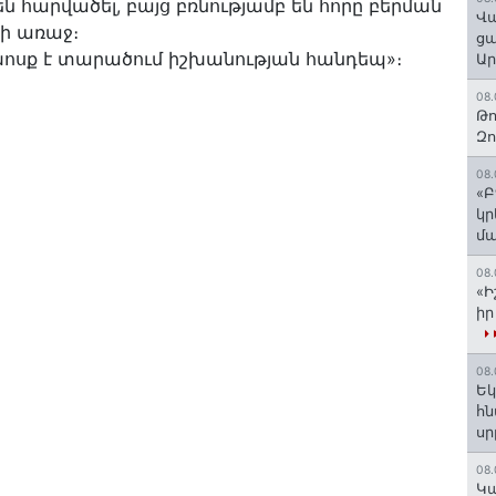
ն հարվածել, բայց բռնությամբ են հորը բերման
Վա
քի առաջ։
ցա
խոսք է տարածում իշխանության հանդեպ»։
Ա
08.
Թո
Զ
08.
«Բ
կր
մա
08.
«Ի
իր
08.
Եկ
հն
ս
08.
️Կ