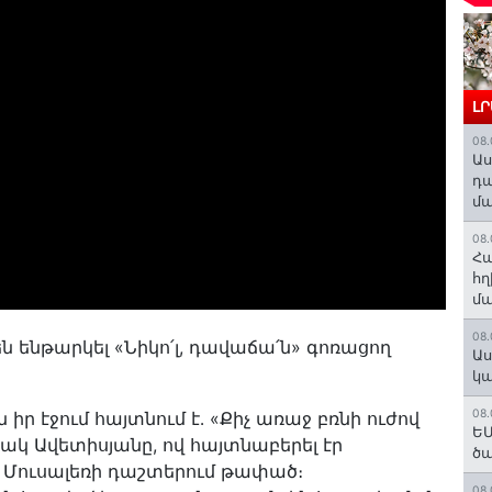
Լ
08.
Աս
դա
մա
08.
Հա
հղ
մա
08.
 ենթարկել «Նիկո՛լ, դավաճա՛ն» գոռացող
Աս
կա
08.
 իր էջում հայտնում է․ «Քիչ առաջ բռնի ուժով
ԵՄ
տակ Ավետիսյանը, ով հայտնաբերել էր
ծա
Մուսալեռի դաշտերում թափած։
08.