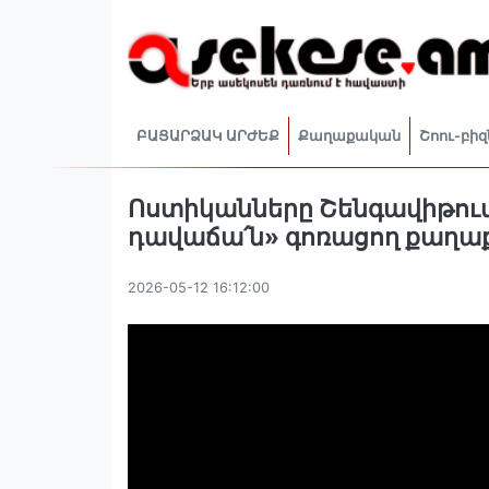
ԲԱՑԱՐՁԱԿ ԱՐԺԵՔ
Քաղաքական
Շոու-բիզ
Ոստիկանները Շենգավիթում 
դավաճա՛ն» գոռացող քաղա
2026-05-12 16:12:00