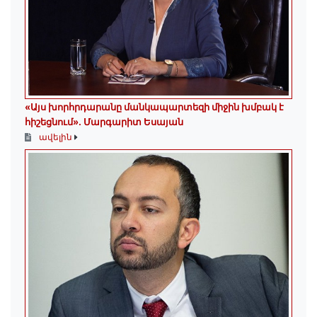
«Այս խորհրդարանը մանկապարտեզի միջին խմբակ է
հիշեցնում»․ Մարգարիտ Եսայան
ավելին