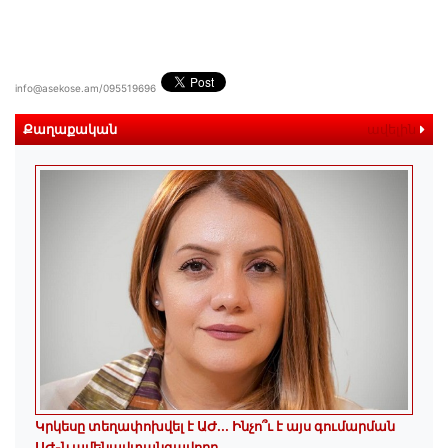
info@asekose.am/095519696
Քաղաքական
ավելին
Կրկեսը տեղափոխվել է ԱԺ... Ինչո՞ւ է այս գումարման
ԱԺ-ն ամենավտանգավորը...