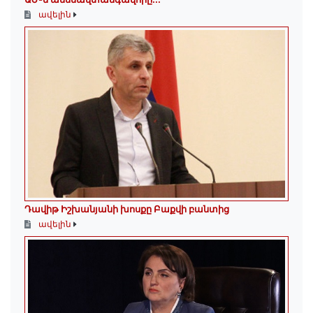
ավելին
Դավիթ Իշխանյանի խոսքը Բաքվի բանտից
ավելին