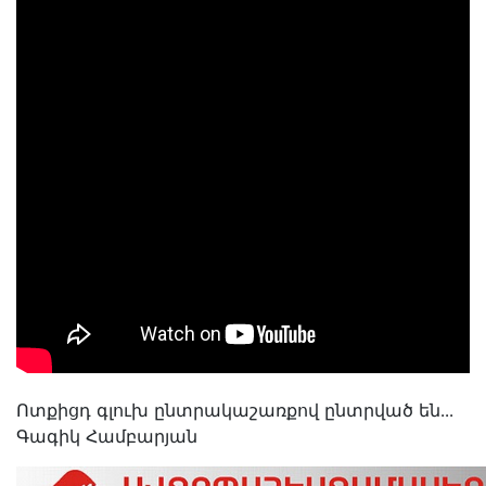
Ոտքիցդ գլուխ ընտրակաշառքով ընտրված են․․․
Գագիկ Համբարյան