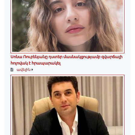
Սոնա Ռուբենյանը դստեր մասնակցությամբ զվարճալի
հոլովակ է հրապարակել
ավելին