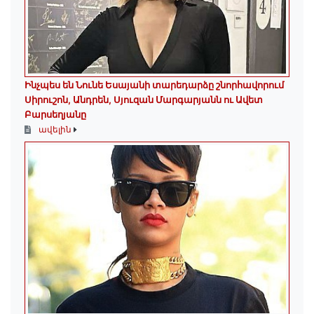
Ինչպես են Նունե Եսայանի տարեդարձը շնորհավորում
Սիրուշոն, Անդրեն, Սյուզան Մարգարյանն ու Ավետ
Բարսեղյանը
ավելին