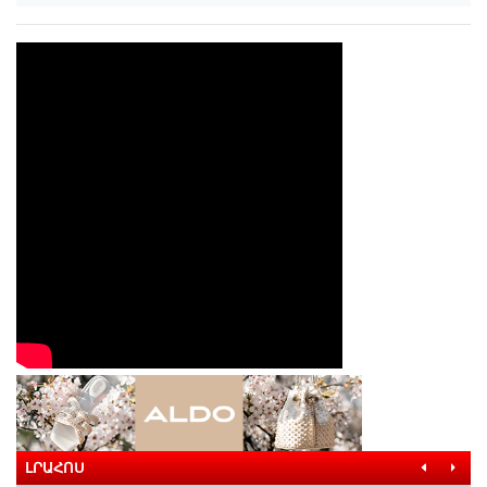
ԼՐԱՀՈՍ