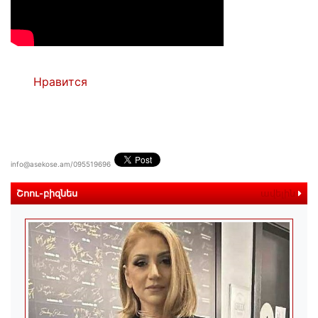
Нравится
info@asekose.am/095519696
Շոու-բիզնես
ավելին