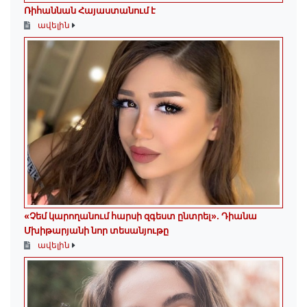
Ռիհաննան Հայաստանում է
ավելին
«Չեմ կարողանում հարսի զգեստ ընտրել». Դիանա
Մխիթարյանի նոր տեսանյութը
ավելին