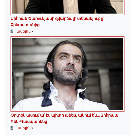
Միհրան Ծառուկյանի զվարճալի տեսանյութը՝
Չինաստանից
ավելին
Թուրքն ասում ա՝ էս պիտի անես, անում են․․․Զոհրապ
Բեկ-Գասպարենց
ավելին