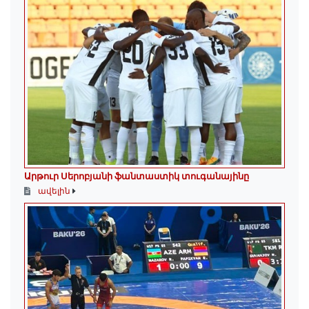
Արթուր Սերոբյանի ֆանտաստիկ տուգանայինը
ավելին