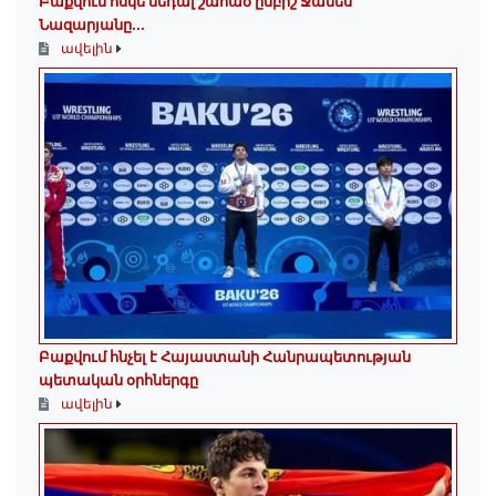
Բաքվում ոսկե մեդալ շահած ըմբիշ Ջանես
Նազարյանը...
ավելին
Բաքվում հնչել է Հայաստանի Հանրապետության
պետական օրհներգը
ավելին