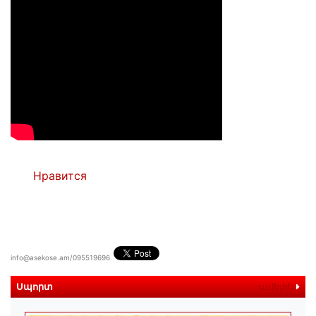
Нравится
info@asekose.am/095519696
Սպորտ
ավելին