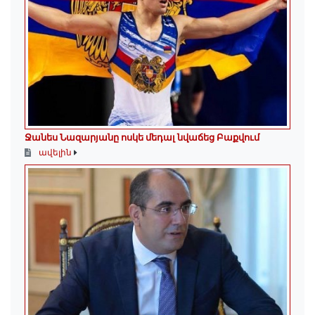
Ջանես Նազարյանը ոսկե մեդալ նվաճեց Բաքվում
ավելին