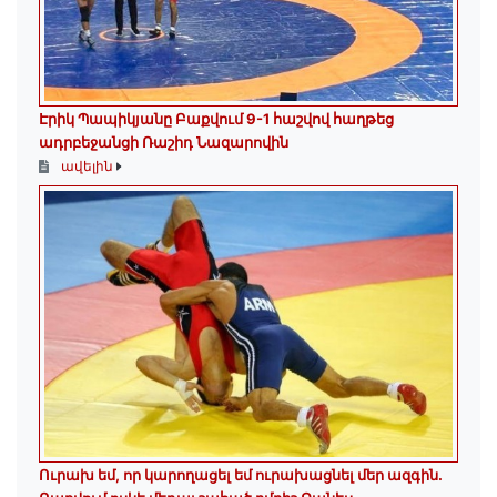
Էրիկ Պապիկյանը Բաքվում 9-1 հաշվով հաղթեց
ադրբեջանցի Ռաշիդ Նազարովին
ավելին
Ուրախ եմ, որ կարողացել եմ ուրախացնել մեր ազգին.