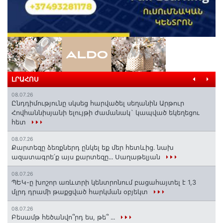
ԼՐԱՀՈՍ
08.07.26
Ընդդիմությունը սկսեց հարվածել սեղանին Արթուր
Հովհաննիսյանի ելույթի ժամանակ` կապված եկեղեցու
հետ
08.07.26
Քարտեզը ձեռքներդ ընկել եք մեր հետևից․ նախ
ազատագրե՛ք այս քարտեզը․․․ Սաղաթելյան
08.07.26
ՊԵԿ-ը խոշոր առևտրի կենտրոնում բացահայտել է 1,3
մլրդ դրամի թաքցված հարկման օբյեկտ
08.07.26
Բեսամթ հեծանվո՞րդ ես, թե՞ ․․․