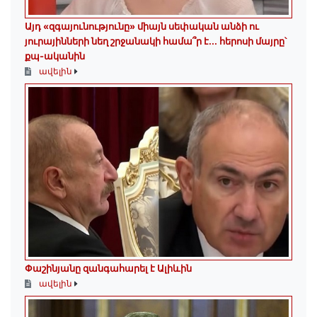
Այդ «զգայունությունը» միայն սեփական անձի ու
յուրայինների նեղ շրջանակի համա՞ր է․․․ հերոսի մայրը՝
քպ-ականին
ավելին
Փաշինյանը զանգահարել է Ալիևին
ավելին