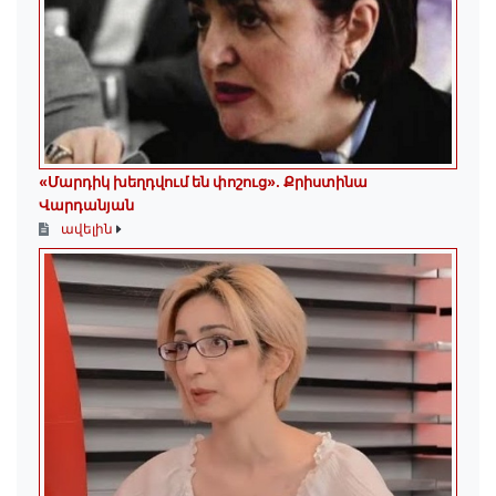
«Մարդիկ խեղդվում են փոշուց»․ Քրիստինա
Վարդանյան
ավելին