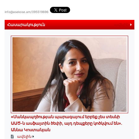
info@asekose.am/095519696
Հասարակություն
ավելին
«Մանկապղծության պարագայում երբեք չես տեսնի
ԱԱԾ-ն ասֆալտին ծեփի, այդ դեպքերը կոծկվում են»․
Աննա Կոստանյան
ավելին