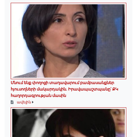
Մնում ենք փողոցի տաղավարում բամբասանքներ
հյուսողների մակարդակին․ Իրավապաշտպանը՝ ՔԿ
հաղորդագրության մասին
ավելին