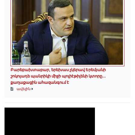
Բարեբախտաբար, երեխաս չկերավ Երեմյանի
շոկոլադե պանրիկի միջի պոլիէթիլենի կտորը․․․
քաղաքացին ահազանգում է
ավելին