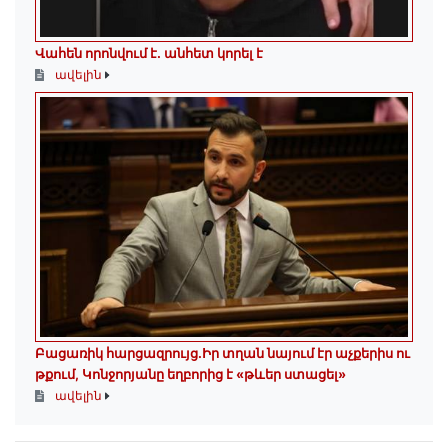
Վահեն որոնվում է․ անհետ կորել է
ավելին
Բացառիկ հարցազրույց.Իր տղան նայում էր աչքերիս ու
թքում, Կոնջորյանը եղբորից է «թևեր ստացել»
ավելին