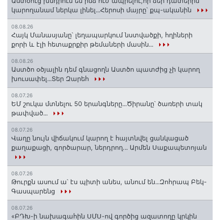
Աստծուց խնդրում եմ ինձ ուժ ապրելու,որ ձեր դատերին
կարողանամ ներկա լինել․․․Հերոսի մայրը՝ քպ-ականին
08.08.26
Հայկ Մանասյանը՝ լեղապարկում նստվածքի, հղիների
քորի և էլի հետաքրքիր թեմաների մասին․․․
08.08.26
Աստծո օծյալին դեմ գնացողն Աստծո պատժից չի կարող
խուսափել․․․Տեր Զարեհ
08.07.26
ԵՄ շուկա մտնելու 50 երանգները․․․Ծիրանը՝ ծառերի տակ
թափված․․․
08.07.26
Վաղը նույն վիճակում կարող է հայտնվել ցանկացած
քաղաքացի, գործարար, ներդրող.․․ Արմեն Սաքապետոյան
08.07.26
Թուրքն ասում ա՝ էս պիտի անես, անում են․․․Զոհրապ Բեկ-
Գասպարենց
08.07.26
«ԲԴԽ-ի նախագահին ՍՄՍ-ով գործից ազատողը կրկին