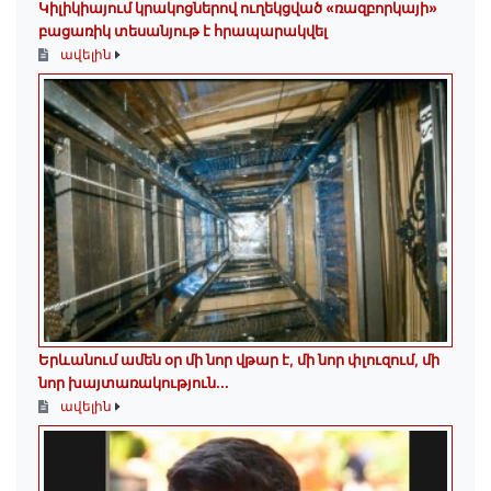
Կիլիկիայում կրակոցներով ուղեկցված «ռազբորկայի»
բացառիկ տեսանյութ է հրապարակվել
ավելին
Երևանում ամեն օր մի նոր վթար է, մի նոր փլուզում, մի
նոր խայտառակություն...
ավելին