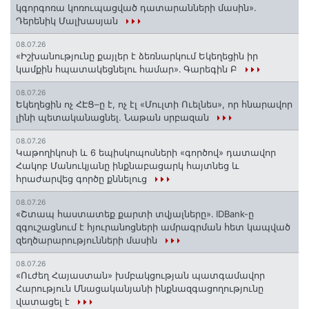
կգորգոռա կոռուպացված դատարանների մասին».
Դերենիկ Մալխասյան
08.07.26
«Իշխանությունը քայլեր է ձեռնարկում Եկեղեցին իր
կամքին հպատակեցնելու համար»․ Գարեգին Բ
08.07.26
Եկեղեցին ոչ ՀԷՑ–ը է, ոչ էլ «Մուլտի Ուելնես», որ հնարավոր
լինի պետականացնել. Նաթան սրբազան
08.07.26
️Կաթողիկոսի և 6 եպիսկոպոսների «գործով» դատավոր
Հակոբ Մանուկյանը ինքնաբացարկ հայտնեց և
հրաժարվեց գործը քննելուց
08.07.26
«Շտապ հաստատեք քարտի տվյալները»․ IDBank-ը
զգուշացնում է հյուրանոցների ամրագրման հետ կապված
զեղծարարությունների մասին
08.07.26
«Ուժեղ Հայաստան» խմբակցության պատգամավոր
Հարություն Մնացականյանի ինքնազգացողությունը
վատացել է