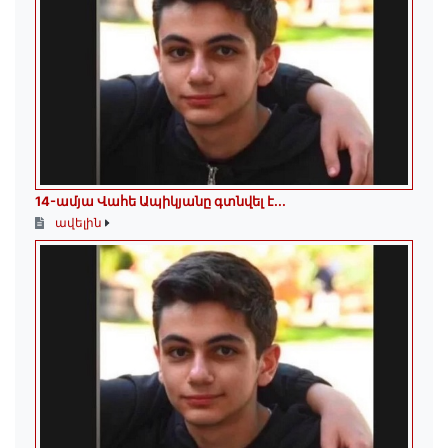
14-ամյա Վահե Ապիկյանը գտնվել է...
ավելին