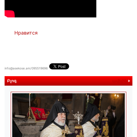
Нравится
info@asekose.am/095519696
Բլոգ
ավելին