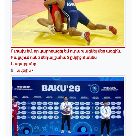
Ուրախ եմ, որ կարողացել եմ ուրախացնել մեր ազգին.
Բաքվում ոսկե մեդալ շահած ըմբիշ Ջանես
Նազարյանը...
ավելին