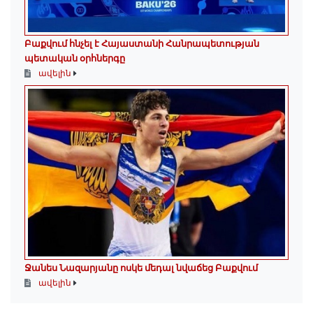
Բաքվում հնչել է Հայաստանի Հանրապետության
պետական օրհներգը
ավելին
Ջանես Նազարյանը ոսկե մեդալ նվաճեց Բաքվում
ավելին