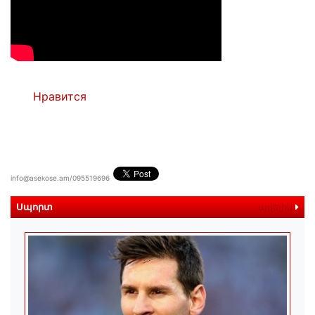
Нравится
info@asekose.am/095519696
Սպորտ
ավելին