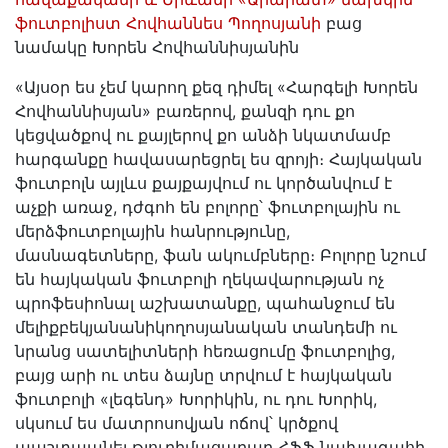
ֆուտբոլիստ Հովհաննես Պողոսյանի
բաց
նամակը Խորեն Հովհաննիսյանին
«Այսօր ես չեմ կարող քեզ դիմել «Հարգելի Խորեն
Հովհաննիսյան» բառերով, քանզի դու քո
կեցվածքով ու քայլերով քո անձի նկատմամբ
հարգանքը հավասարեցրել ես զրոյի։ Հայկական
ֆուտբոլն այլևս քայքայվում ու կործանվում է
աչքի առաջ, դժգոհ են բոլորը՝ ֆուտբոլային ու
մերձֆուտբոլային հանրությունը,
մասնագետները, ֆան ակումբները։ Բոլորը նշում
են հայկական ֆուտբոլի ղեկավարության ոչ
պրոֆեսիոնալ աշխատանքը, պահանջում են
մելիքբեկյանանիկողոսյանական տանդեմի ու
նրանց սատելիտների հեռացումը ֆուտբոլից,
բայց արի ու տես ձայնը տրվում է հայկական
ֆուտբոլի «լեգենդ» Խորիկին, ու դու Խորիկ,
սկսում ես մատրոսովյան ոճով՝ կրծքով
պաշտպանել թյուրիմացաբար ՀՖՖ նախագահի