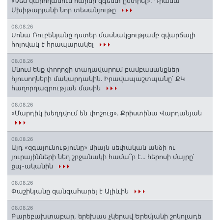
«Չեմ կարողանում հարսի զգեստ ընտրել». Դիանա
Մխիթարյանի նոր տեսանյութը
08.08.26
Սոնա Ռուբենյանը դստեր մասնակցությամբ զվարճալի
հոլովակ է հրապարակել
08.08.26
Մնում ենք փողոցի տաղավարում բամբասանքներ
հյուսողների մակարդակին․ Իրավապաշտպանը՝ ՔԿ
հաղորդագրության մասին
08.08.26
«Մարդիկ խեղդվում են փոշուց»․ Քրիստինա Վարդանյան
08.08.26
Այդ «զգայունությունը» միայն սեփական անձի ու
յուրայինների նեղ շրջանակի համա՞ր է․․․ հերոսի մայրը՝
քպ-ականին
08.08.26
Փաշինյանը զանգահարել է Ալիևին
08.08.26
Բարեբախտաբար, երեխաս չկերավ Երեմյանի շոկոլադե