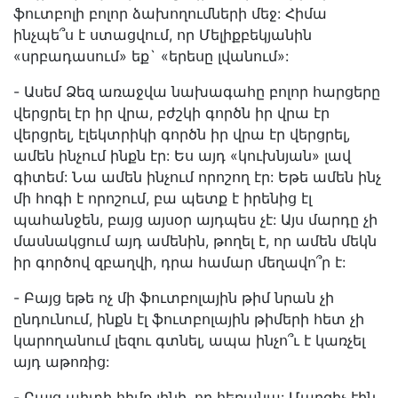
ֆուտբոլի բոլոր ձախողումների մեջ: Հիմա
ինչպե՞ս է ստացվում, որ Մելիքբեկյանին
«սրբադասում» եք` «երեսը լվանում»:
- Ասեմ Ձեզ առաջվա նախագահը բոլոր հարցերը
վերցրել էր իր վրա, բժշկի գործն իր վրա էր
վերցրել, էլեկտրիկի գործն իր վրա էր վերցրել,
ամեն ինչում ինքն էր: Ես այդ «կուխնյան» լավ
գիտեմ: Նա ամեն ինչում որոշող էր: Եթե ամեն ինչ
մի հոգի է որոշում, բա պետք է իրենից էլ
պահանջեն, բայց այսօր այդպես չէ: Այս մարդը չի
մասնակցում այդ ամենին, թողել է, որ ամեն մեկն
իր գործով զբաղվի, դրա համար մեղավո՞ր է:
- Բայց եթե ոչ մի ֆուտբոլային թիմ նրան չի
ընդունում, ինքն էլ ֆուտբոլային թիմերի հետ չի
կարողանում լեզու գտնել, ապա ինչո՞ւ է կառչել
այդ աթոռից:
- Բայց պիտի հիմք լինի, որ հեռանա: Մարզիչ էին