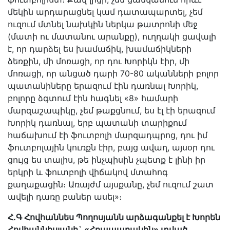
մեկին արդարացնել կամ դատապարտել, չեմ
ուզում մտնել նախկին ներկա թատրոնի մեջ
(մատի ու մատանու արանքը), ուղղակի ցավալի
է, որ դարձել ես խամաճիկ, խամաճիկների
ձեռքին, մի մոռացի, որ դու Խորիկն էիր, մի
մոռացի, որ անցած դարի 70-80 ականների բոլոր
պատանիները երազում էին դառնալ Խորիկ,
բոլորը ձգտում էին հագնել «8» համարի
մարզաշապիկը, չեմ թաքցնում, ես էլ էի երազում
Խորիկ դառնալ, երբ պատանի տարիքում
հաճախում էի ֆուտբոլի մարզադպրոց, դու իմ
ֆուտբոլային կուռքն էիր, բայց ավաղ, այսօր դու
ցույց ես տալիս, թե ինչպիսին չպետք է լինի իր
երկրի և ֆուտբոլի վիճակով մտահոգ
քաղաքացին։ Առայժմ այսքանը, չեմ ուզում շատ
ավելի դառը բաներ ասել»։
Հ.Գ Հովհաննես Պողոսյանն արձագանքել է Խորեն
Հովհաննիսյանի` «Հրապարակին» տված