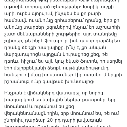
աթոռին տիրացած ոչնչությանը։ Խորիկ, ուշքի
արի, ուրես գլորվում, ինչպես ես քո բարի
համբավն ու անունը զոհաբերում դրանց, երբ քո
անունը տարբեր լեզուներով հնչում էր աշխարհի
շատ մեկնաբանների շուրթերից, այդ տանդեմը
չգիտեր, թե ինչ է ֆուտբոլը, իսկ այսօր դարձել ես
դրանց ձեռքի խաղալիքը, ի՞նչ է, քո անվան
մարզադպրոցն այդքան կուրացրեց քեզ, թե
դեռևս հիշում ես այն կուչ եկած ֆոտոն, որ սեղմել
էիր մելիքբեկյանի ձեռքն ու թեկնածությունդ
հանելու դիմաց խոստումներ էիր ստանում երկրի
իշխանությունը զավթած խունտայից։
Ինչքան է վիճակներդ վատացել, որ նորից
խաղարկում ես նախկին ներկա թատրոնը, երբ
մոռանում և ուրանում ես քեզ
վերակենդանացնողին, երբ մոռանում ես, թե ում
շնորհիվ դարձար 20-րդ դարի լավագույն
ֆուտբոլիստ։ Քավ լիցի, չեմ ցանկանում որևէ