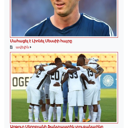
Մահացել է Լիոնել Մեսսիի հայրը
ավելին
Արթուր Սերոբյանի ֆանտաստիկ տուգանայինը