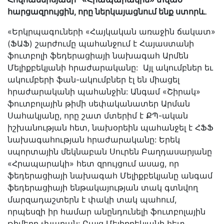
հարցազրույցին, որը ներկայացնում ենք ստորև
․
«Երկրպագուների «Հայկական առաջին ճակատ»
(ՖԱՖ) շարժումը պահանջում է Հայաստանի
ֆուտբոլի ֆեդերացիայի նախագահ Արմեն
Մելիքբեկյանի հրաժարականը: Այլ ակումբներ եւ
ակումբերի ֆան-ակումբներ էլ են միացել
հրաժարականի պահանջին: Անգամ «Շիրակ»
ֆուտբոլային թիմի սեփականատեր Արման
Սահակյանը, որը շատ մտերիմ է ՔՊ-ական
իշխանության հետ, նախօրեին պահանջել է ՀՖՖ
նախագահության հրաժարականը: Երեկ
սպորտային մեկնաբան Սուրեն Բաղդասարյանը
«Հրապարակի» հետ զրույցում ասաց, որ
ֆեդերացիայի նախագահ Մելիքբեկյանը անգամ
ֆեդերացիայի ենթակայության տակ գտնվող
մարզադաշտերն է փակի տակ պահում,
որպեսզի իր համար անընդունելի ֆուտբոլային
թիմերը չխաղան: Բայց Մելիքբեկյանի հետ