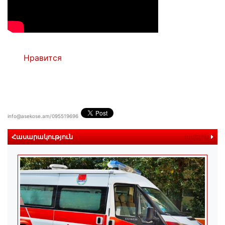
Нравится
info@asekose.am/095519696
Հասարակություն
ավելին