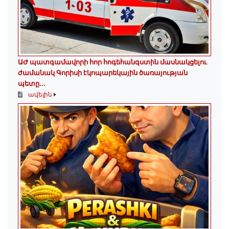
ԱԺ պատգամավորի հոր հոգեհանգստին մասնակցելու
ժամանակ Գորիսի էկոպարեկային ծառայության
պետը...
ավելին