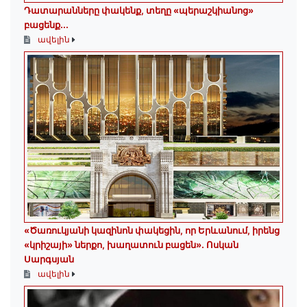
Դատարանները փակենք, տեղը «պերաշկիանոց»
բացենք․․․
ավելին
«Ծառուկյանի կազինոն փակեցին, որ Երևանում, իրենց
«կրիշայի» ներքո, խաղատուն բացեն»․ Ոսկան
Սարգսյան
ավելին