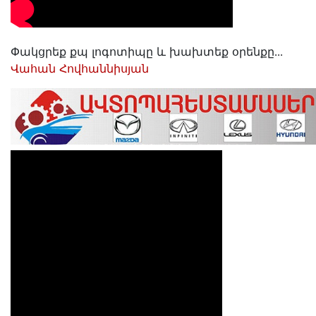
Փակցրեք քպ լոգոտիպը և խախտեք օրենքը․․․
Վահան Հովհաննիսյան