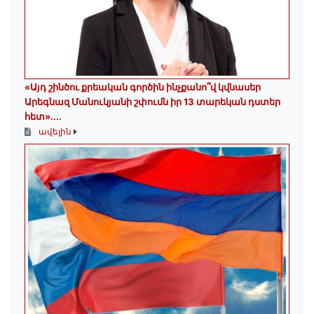
«Այդ շինծու քրեական գործին ինչքանո՞վ կվնասեր
Արեգնազ Մանուկյանի շփումն իր 13 տարեկան դստեր
հետ»․...
ավելին