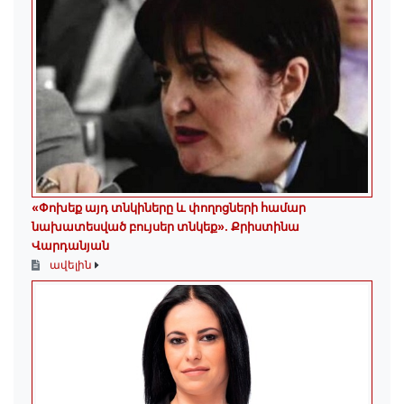
«Փոխեք այդ տնկիները և փողոցների համար
նախատեսված բույսեր տնկեք». Քրիստինա
Վարդանյան
ավելին