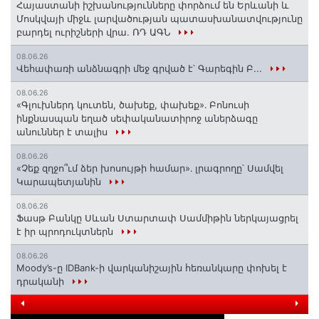
Հայաստանի իշխանությունները փորձում են Երևանի և
Մոսկվայի միջև լարվածության պատասխանատվությունը
բարդել ուրիշների վրա. ՌԴ ԱԳՆ
08.06.26
Վեհափառի անձնագրի մեջ գրված է՝ Գարեգին Բ...
08.06.26
«Գլուխներդ կուտեն, ծախեք, փախեք»․ Բոնուսի
ինքնասպան եղած սեփականատիրոջ աներձագը
անուններ է տալիս
08.06.26
«Չեք զղջո՞ւմ ձեր խոսույթի համար»․ լրագրողը՝ Սամվել
Կարապետյանին
08.06.26
Ֆասթ Բանկը Սևան Ստարտափ Սամմիթին ներկայացրել
է իր պրոդուկտներն
08.06.26
Moody’s-ը IDBank-ի վարկանիշային հեռանկարը փոխել է
դրականի