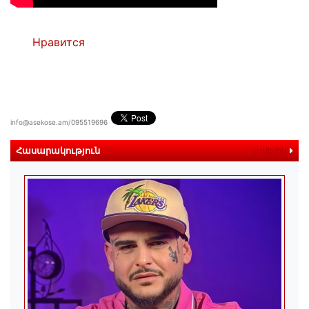
Нравится
info@asekose.am/095519696
Հասարակություն
ավելին