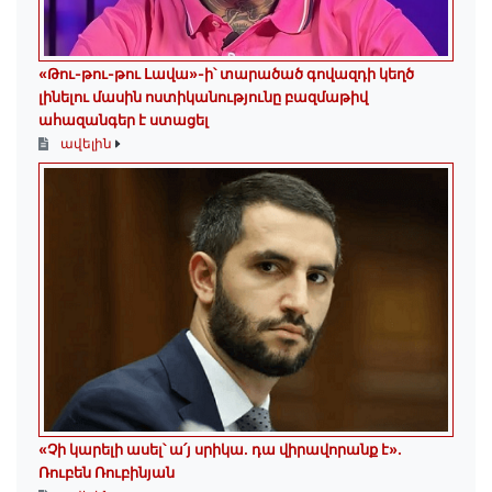
«Թու-թու-թու Լավա»-ի՝ տարածած գովազդի կեղծ
լինելու մասին ոստիկանությունը բազմաթիվ
ահազանգեր է ստացել
ավելին
«Չի կարելի ասել՝ ա՛յ սրիկա․ դա վիրավորանք է»․
Ռուբեն Ռուբինյան