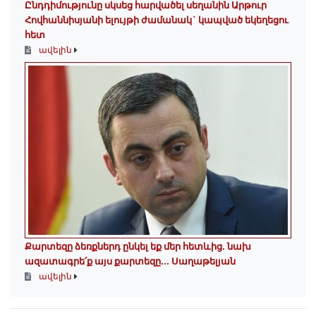
Ընդդիմությունը սկսեց հարվածել սեղանին Արթուր
Հովհաննիսյանի ելույթի ժամանակ` կապված եկեղեցու
հետ
ավելին
Քարտեզը ձեռքներդ ընկել եք մեր հետևից․ նախ
ազատագրե՛ք այս քարտեզը․․․ Սաղաթելյան
ավելին