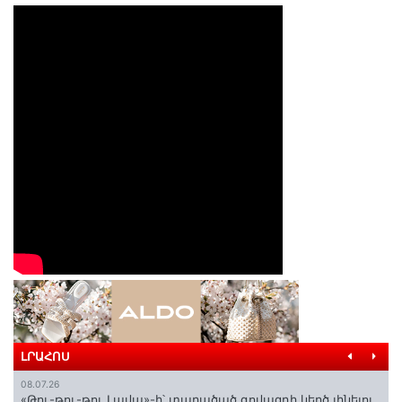
ԼՐԱՀՈՍ
08.07.26
«Թու-թու-թու Լավա»-ի՝ տարածած գովազդի կեղծ լինելու