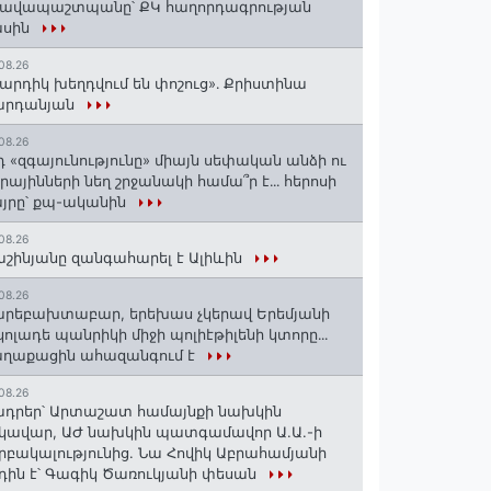
րավապաշտպանը՝ ՔԿ հաղորդագրության
ասին
08.26
արդիկ խեղդվում են փոշուց»․ Քրիստինա
արդանյան
08.26
դ «զգայունությունը» միայն սեփական անձի ու
ւրայինների նեղ շրջանակի համա՞ր է․․․ հերոսի
յրը՝ քպ-ականին
08.26
շինյանը զանգահարել է Ալիևին
08.26
րեբախտաբար, երեխաս չկերավ Երեմյանի
կոլադե պանրիկի միջի պոլիէթիլենի կտորը․․․
աղաքացին ահազանգում է
08.26
դրեր՝ Արտաշատ համայնքի նախկին
կավար, ԱԺ նախկին պատգամավոր Ա.Ա.-ի
րբակալությունից. Նա Հովիկ Աբրահամյանի
դին է՝ Գագիկ Ծառուկյանի փեսան