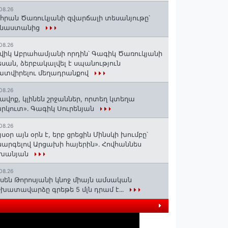
08.26
հրան Ծառուկյանի զվարճալի տեսանյութը՝
ինաստանից
08.26
վիկ Աբրահամյանի որդին՝ Գագիկ Ծառուկյանի
սան, ձերբակալվել է սպանություն
տվիրելու մեղադրանքով
08.26
ավոք, կլինեն շրջաններ, որտեղ կտեղա
րկուտ»․ Գագիկ Սուրենյան
08.26
յսօր այն օրն է, երբ ցրեցին Մինսկի խումբը՝
արգելով Արցախի հայերին»․ Հովհաննես
շխանյան
08.26
սեն Թորոսյանի կնոջ միայն ամսական
խատավարձը գրեթե 5 մլն դրամ է․․․