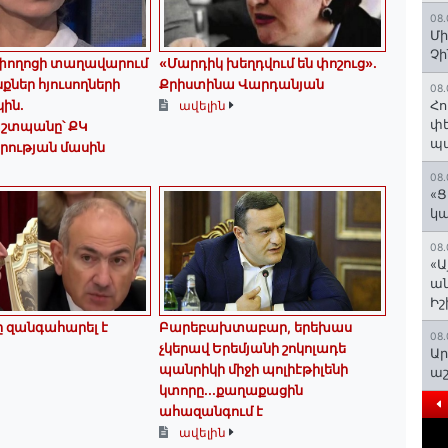
08.
Մի
Չ
 փողոցի տաղավարում
«Մարդիկ խեղդվում են փոշուց»․
ներ հյուսողների
Քրիստինա Վարդանյան
08.
ին․
Հո
ավելին
փե
շտպանը՝ ՔԿ
պա
րության մասին
08.
«Ց
կա
08.
«Ա
ան
Ի
 զանգահարել է
Բարեբախտաբար, երեխաս
08.
չկերավ Երեմյանի շոկոլադե
Ար
պանրիկի միջի պոլիէթիլենի
աշ
կտորը․․․քաղաքացին
ահազանգում է
ավելին