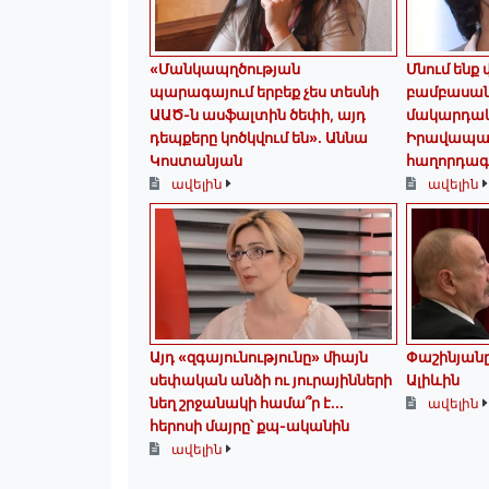
«Մանկապղծության
Մնում ենք
պարագայում երբեք չես տեսնի
բամբասանք
ԱԱԾ-ն ասֆալտին ծեփի, այդ
մակարդակ
դեպքերը կոծկվում են»․ Աննա
Իրավապա
Կոստանյան
հաղորդագ
ավելին
ավելին
Այդ «զգայունությունը» միայն
Փաշինյանը
սեփական անձի ու յուրայինների
Ալիևին
նեղ շրջանակի համա՞ր է․․․
ավելին
հերոսի մայրը՝ քպ-ականին
ավելին