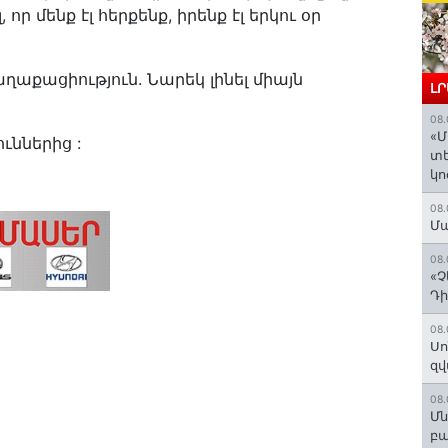
որ մենք էլ հերքենք, իրենք էլ երկու օր
ղաքացիություն. Նարեկ լինել միայն
Լ
08.
«Մ
ւններից :
տե
կո
08.
Մա
08.
«Չ
Դի
08.
Սո
զվ
08.
Մն
բա