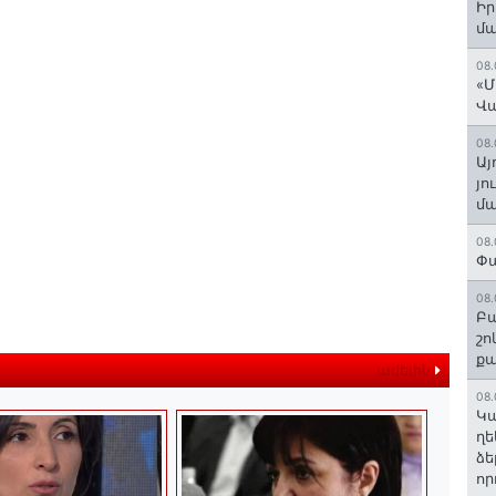
Ի
մ
08.
«Մ
Վ
08.
Այ
յո
մա
08.
Փա
08.
Բա
շո
ք
ավելին
08.
Կա
ղե
ձե
որ