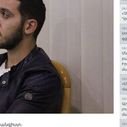
08.
«Չ
Դի
08.
Սո
զվ
08.
Մն
բա
Ի
մ
08.
«Մ
Վ
08.
Այ
յո
մա
 հանգիստ։
08.