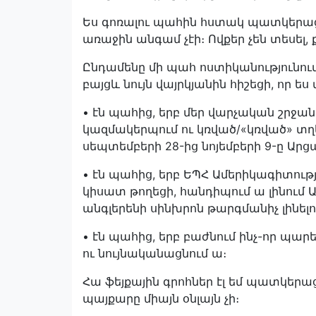
Ես գոռալու պահին հստակ պատկերացրե
առաջին անգամ չէի։ Ովքեր չեն տեսել, ք
Ընդամենը մի պահ ոստիկանությունում
բայցև նույն վայրկյանին հիշեցի, որ ե
• էն պահից, երբ մեր վարչական շրջա
կազմակերպում ու կռված/«կռված» տղերք
սեպտեմբերի 28-ից նոյեմբերի 9-ը Արցա
• էն պահից, երբ ԵՊՀ Ամերիկագիտութ
կիսատ թողեցի, հանդիպում ա լինում Ա
անգլերենի սինխրոն թարգմանիչ լինելո
• էն պահից, երբ բաժնում ինչ-որ պար
ու նույնականացնում ա։
Հա ֆեյքային գրոհներ էլ եմ պատկերաց
պայքարը միայն օնլայն չի։