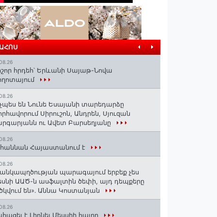
ՐԱՀՈՍ
08.26
շոր հրդեհ՝ Երևանի Սայաթ-Նովա
ողոտայում
08.26
չպես են Նունե Եսայանի տարեդարձը
որհավորում Սիրուշոն, Անդրեն, Սյուզան
րգարյանն ու Ավետ Բարսեղյանը
08.26
հաննան Հայաստանում է
08.26
անկապղծության պարագայում երբեք չես
սնի ԱԱԾ-ն ասֆալտին ծեփի, այդ դեպքերը
ծկվում են»․ Աննա Կոստանյան
08.26
հացել է Լիոնել Մեսսիի հայրը