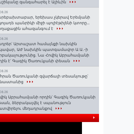
շինյանը զանգահարել է Ալիևին
08.26
րեբախտաբար, երեխաս չկերավ Երեմյանի
կոլադե պանրիկի միջի պոլիէթիլենի կտորը․․․
աղաքացին ահազանգում է
08.26
դրեր՝ Արտաշատ համայնքի նախկին
կավար, ԱԺ նախկին պատգամավոր Ա.Ա.-ի
րբակալությունից. Նա Հովիկ Աբրահամյանի
դին է՝ Գագիկ Ծառուկյանի փեսան
08.26
հրան Ծառուկյանի զվարճալի տեսանյութը՝
ինաստանից
08.26
վիկ Աբրահամյանի որդին՝ Գագիկ Ծառուկյանի
սան, ձերբակալվել է սպանություն
տվիրելու մեղադրանքով