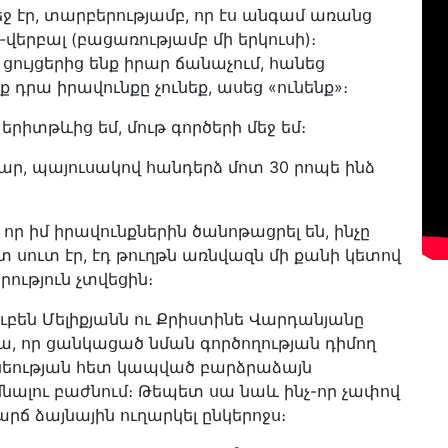
ջ էր, տարբերությամբ, որ էս անգամ առանց
վերբալ (բացառությամբ մի երկուսի)։
 ցույցերից ենք իրար ճանաչում, հանեց
ք դրա իրավունքը չունեք, ասեց «ունենք»։
 երիտթևից եմ, մութ գործերի մեջ եմ։
կար, պայուսակով հանդերձ մոտ 30 րոպե ինձ
 որ իմ իրավունքներին ծանոթացրել են, ինչը
 սուտ էր, էդ թուղթն առնվազն մի քանի կետով
ություն չտվեցին։
ուբեն Մելիքյանն ու Քրիստինե Վարդանյանը
 ա, որ ցանկացած նման գործողության դիմող
ունեության հետ կապված բարձրաձայն
նալու բաժնում։ Թեպետ սա նաև ինչ-որ չափով
արճ ձայնային ուղարկել ընկերոջս։