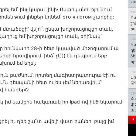
Փա
լ եմ՝ ինչ կարա լինի։ Ոստիկանությունում
08.
ոմենթում լինքեր կդնեմ՝ это я летом շարքից։
Բա
շո
 մտածեցի՝ վսյո՜, ընկա խոշորացույցի տակ,
ք
ս վաղուց եմ խոշորացույցի տակ, օրինակ՝
08.
Կա
նը հունվարի 28-ի հետ կապված միջոցառում ա
ղե
ի հրավիրում, ինձ՝ չէ))) էն դեպքում երբ
ձե
որ
խում եմ եղել։
08.
յուն բաժնում, որտեղ մագիստրատուրա էի ու
Մի
ՄՆ դեսպանի հետ ու ես չեմ ներառվում՝
Չ
վ հանդերձ։
08.
Հո
եկ իմ կամքին հակառակ իր Ipad-ով ինձ նկարում
փե
պա
րել ու դեռ շա՜տ ավելի վատ բաներ, բայց իմ