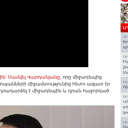
Լ
08.
Խո
պ
08.
Ին
շն
Մա
ն՝ Սամվել Վարդանյանը,
որը միջադեպից
08.
տպանների միջամտությունից հետո ազատ էր
Ռի
նդրադարձել է միջադեպին և դրան հաջորդած
08.
«Մ
տե
կո
08.
Մա