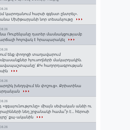
08.26
եմ կարողանում հարսի զգեստ ընտրել».
անա Մխիթարյանի նոր տեսանյութը
08.26
նա Ռուբենյանը դստեր մասնակցությամբ
արճալի հոլովակ է հրապարակել
08.26
ում ենք փողոցի տաղավարում
մբասանքներ հյուսողների մակարդակին․
րավապաշտպանը՝ ՔԿ հաղորդագրության
ասին
08.26
արդիկ խեղդվում են փոշուց»․ Քրիստինա
արդանյան
08.26
դ «զգայունությունը» միայն սեփական անձի ու
ւրայինների նեղ շրջանակի համա՞ր է․․․ հերոսի
յրը՝ քպ-ականին
08.26