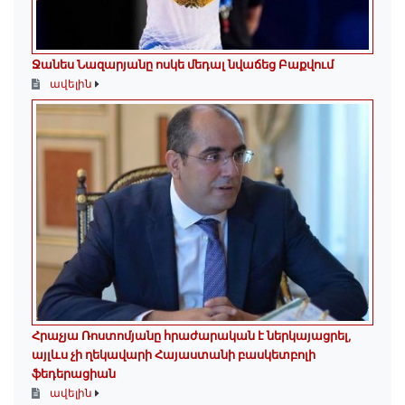
Ջանես Նազարյանը ոսկե մեդալ նվաճեց Բաքվում
ավելին
Հրաչյա Ռոստոմյանը հրաժարական է ներկայացրել,
այլևս չի ղեկավարի Հայաստանի բասկետբոլի
ֆեդերացիան
ավելին