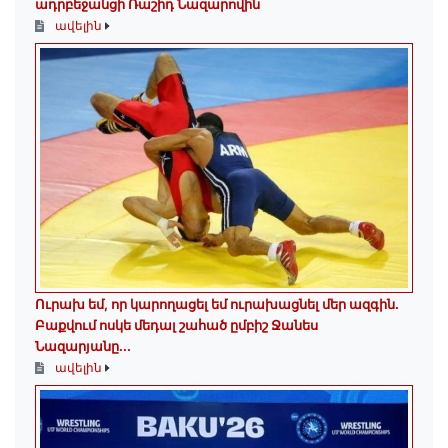
ադրբեջանցի Ռաշիդ Նազարովին
ավելին
Ուրախ եմ, որ կարողացել եմ ուրախացնել մեր ազգին.
Բաքվում ոսկե մեդալ շահած ըմբիշ Ջանես
Նազարյանը...
ավելին