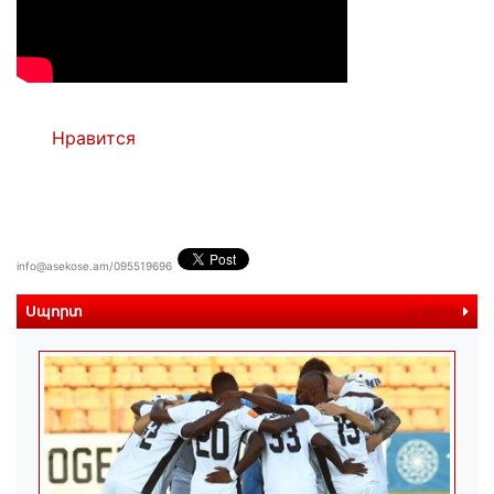
Нравится
info@asekose.am/095519696
Սպորտ
ավելին