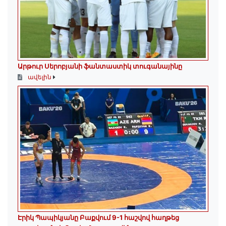
Արթուր Սերոբյանի ֆանտաստիկ տուգանայինը
ավելին
Էրիկ Պապիկյանը Բաքվում 9-1 հաշվով հաղթեց