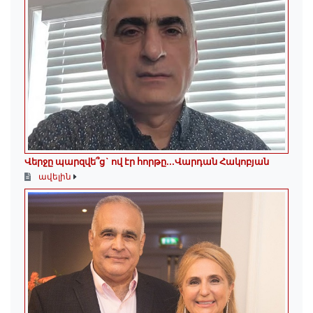
Վերջը պարզվե՞ց` ով էր հորթը...Վարդան Հակոբյան
ավելին