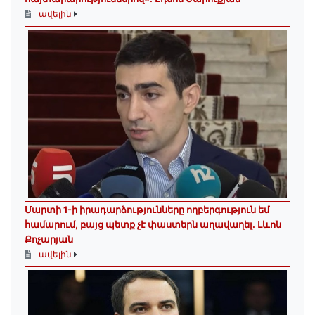
ավելին
Մարտի 1-ի իրադարձությունները ողբերգություն եմ
համարում, բայց պետք չէ փաստերն աղավաղել. Լևոն
Քոչարյան
ավելին