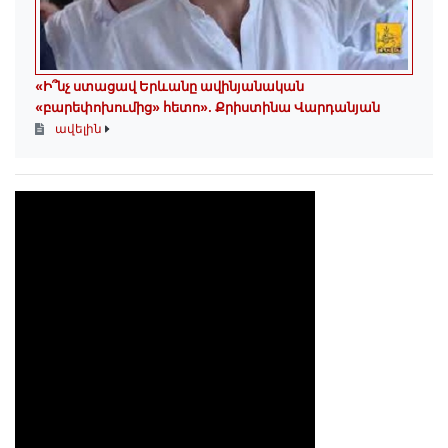
«Ի՞նչ ստացավ Երևանը ավինյանական
«բարեփոխումից» հետո»․ Քրիստինա Վարդանյան
ավելին