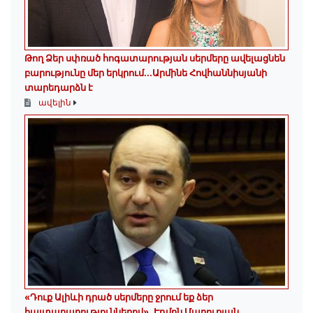
Թող Ձեր սփռած հոգատարության սերմերը ավելացնեն
բարությունը մեր երկրում․․․Արմինե Հովհաննիսյանի
տարեդարձն է
ավելին
«Դուք Ալիևի դրած սերմերը ջրում եք ձեր
հայտարարություններով»․ Էդմոն Մարուքյան