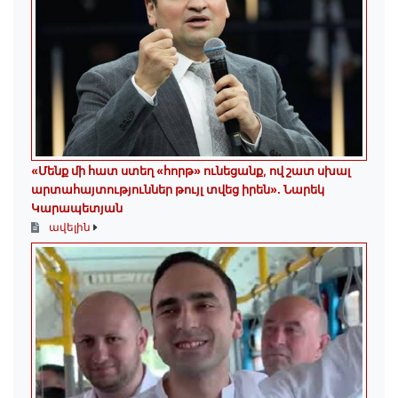
«Մենք մի հատ ստեղ «հորթ» ունեցանք, ով շատ սխալ
արտահայտություններ թույլ տվեց իրեն». Նարեկ
Կարապետյան
ավելին