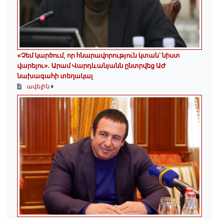
«Չեմ կարծում, որ հնարավորություն կտան՝ նիստ
վարելու». Արամ Վարդևանյանն ընտրվեց ԱԺ
նախագահի տեղակալ
ավելին