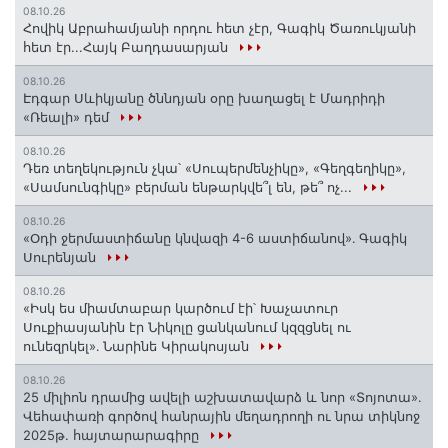
08.10.26
Հովիկ Աբրահամյանի որդու հետ չէր, Գագիկ Ծառուկյանի
հետ էր...Հայկ Բաղդասարյան
08.10.26
Էդգար Սևիկյանը ծննդյան օրը խաղացել է Մադրիդի
«Ռեալի» դեմ
08.10.26
Դեռ տեղեկություն չկա՝ «Սուպերմենչիկը», «Գեղգեղիկը»,
«Սամսունգիկը» բերման ենթարկվե՞լ են, թե՞ ոչ...
08.10.26
«Օդի ջերմաստիճանը կնվազի 4-6 աստիճանով»․ Գագիկ
Սուրենյան
08.10.26
«Իսկ ես միամտաբար կարծում էի՝ Խաչատուր
Սուքիասյանին էր Նիկոլը ցանկանում կզզցնել ու
ունեզրկել»․ Նարինե Կիրակոսյան
08.10.26
25 միլիոն դրամից ավելի աշխատավարձ և նոր «Տոյոտա»․
Վեհափառի գործով հանրային մեղադրողի ու նրա տիկնոջ
2025թ. հայտարարագիրը