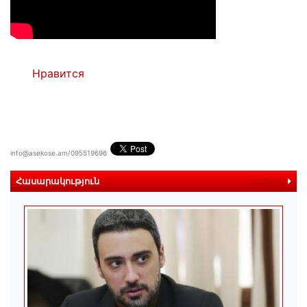
Нравится
info@asekose.am/095519696
Հասարակություն
ավելին