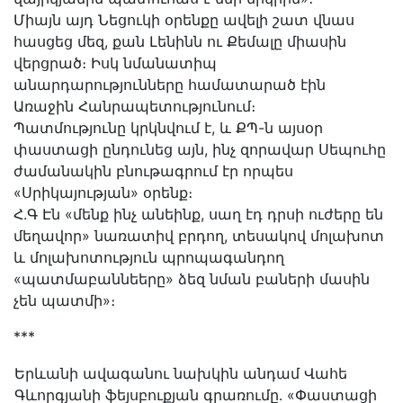
Միայն այդ Նեցուկի օրենքը ավելի շատ վնաս
հասցեց մեզ, քան Լենինն ու Քեմալը միասին
վերցրած։ Իսկ նմանատիպ
անարդարությունները համատարած էին
Առաջին Հանրապետությունում։
Պատմությունը կրկնվում է, և ՔՊ-ն այսօր
փաստացի ընդունեց այն, ինչ զորավար Սեպուհը
ժամանակին բնութագրում էր որպես
«Սրիկայության» օրենք։
Հ.Գ Էն «մենք ինչ անեինք, սաղ էդ դրսի ուժերը են
մեղավոր» նառատիվ բրդող, տեսակով մոլախոտ
և մոլախոտություն պրոպագանդող
«պատմաբաննեերը» ձեզ նման բաների մասին
չեն պատմի»։
***
Երևանի ավագանու նախկին անդամ Վահե
Գևորգյանի ֆեյսբուքյան գրառումը․ «Փաստացի