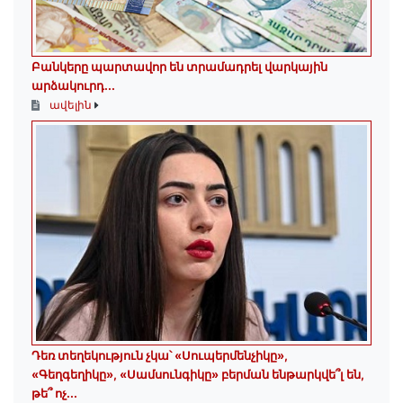
Բանկերը պարտավոր են տրամադրել վարկային
արձակուրդ...
ավելին
Դեռ տեղեկություն չկա՝ «Սուպերմենչիկը»,
«Գեղգեղիկը», «Սամսունգիկը» բերման ենթարկվե՞լ են,
թե՞ ոչ...