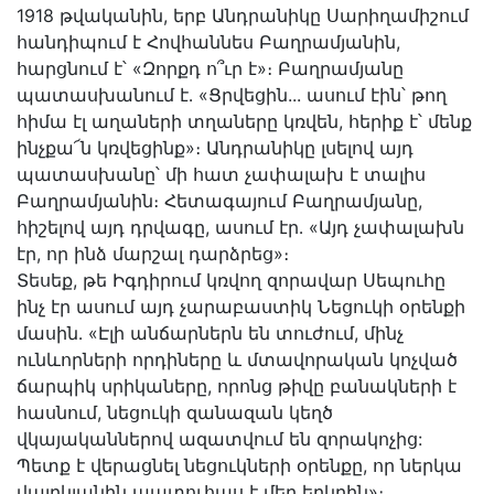
1918 թվականին, երբ Անդրանիկը Սարիղամիշում
հանդիպում է Հովհաննես Բաղրամյանին,
հարցնում է՝ «Զորքդ ո՞ւր է»։ Բաղրամյանը
պատասխանում է․ «Ցրվեցին... ասում էին՝ թող
հիմա էլ աղաների տղաները կռվեն, հերիք է՝ մենք
ինչքա՜ն կռվեցինք»։ Անդրանիկը լսելով այդ
պատասխանը՝ մի հատ չափալախ է տալիս
Բաղրամյանին։ Հետագայում Բաղրամյանը,
հիշելով այդ դրվագը, ասում էր․ «Այդ չափալախն
էր, որ ինձ մարշալ դարձրեց»։
Տեսեք, թե Իգդիրում կռվող զորավար Սեպուհը
ինչ էր ասում այդ չարաբաստիկ Նեցուկի օրենքի
մասին․ «Էլի անճարներն են տուժում, մինչ
ունևորների որդիները և մտավորական կոչված
ճարպիկ սրիկաները, որոնց թիվը բանակների է
հասնում, նեցուկի զանազան կեղծ
վկայականներով ազատվում են զորակոչից:
Պետք է վերացնել նեցուկների օրենքը, որ ներկա
վայրկյանին պատուհաս է մեր երկրին»։