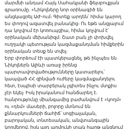
մարմնի անդամ Հայկ Սահակյանի ֆեյսբուքյան
գրառումը. «Նիկոլները նոր օրինագիծ են
անցկացրել ԱԺ-ում։ Գիտեք արդեն՝ հիմա կարող
ես փողով ազատվել բանակից։ Ու եթե անցյալում
դա կոչվում էր կոռուպցիա, հիմա կոչվում է՝
օրինական մեխանիզմ։ Շատ բան չի փոխվել․
ուղղակի պետության կազմաքանդման հիմքերին
օրինական տեսք են տվել։
Երբ փորձում էի պատկերացնել, թե ինչպես են
Նիկոլներն Ալիևի առաջ իրենց
պարտավորվածությունները կատարելու՝
կապված ՀՀ զինված ուժերը կազմաքանդելու
հետ, էսպիսի տարբերակ չգիտես ինչու մտքիս
չէր եկել։ Իսկ իրականում հանճարեղ է․
հանրությունը միանգամից բաժանվում է «կողմ»
ու «դեմ» մասերի, բոլորը մտնում են
քննարկումների ճահիճ՝ սոցիալական,
բարոյական, տնտեսական, անվտանգային
կողմերով, իսկ այդ աղմուկի տակ հարթ անցնում