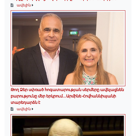
ավելին
Թող Ձեր սփռած հոգատարության սերմերը ավելացնեն
բարությունը մեր երկրում․․․Արմինե Հովհաննիսյանի
տարեդարձն է
ավելին