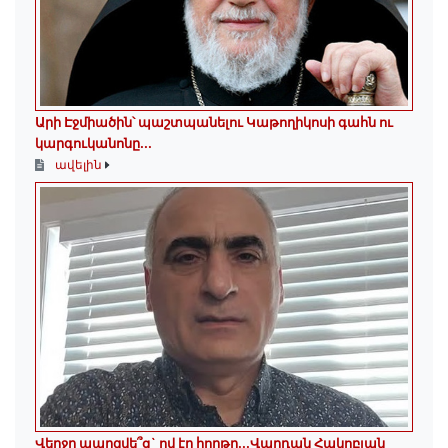
Արի Էջմիածին՝ պաշտպանելու Կաթողիկոսի գահն ու
կարգուկանոնը...
ավելին
Վերջը պարզվե՞ց` ով էր հորթը...Վարդան Հակոբյան