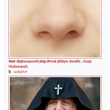
Քթի միջնապատի թեք (ծուռ) լինելու մասին․․․Հայկ
Մանասյան
ավելին