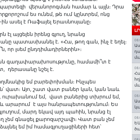
ապարտեզի վերանորոգման համար և այլն։ Դրա
քորոշում ես ունեմ, թե ում կընտրեմ, ոնց
-ին ասել է Ռաֆայել Երասնոսյանը։
Լ
 էլ այցելեն իրենց գյուղ, նրանց
08.
նը պատասխանել է. «Հա, թող գան, ինչ է եղել։
Աս
ե՞ն, որ լսեմ ընդդիմադիրներին»։
դա
մա
թյան գաղափարախոսությունը, համամի՞տ է
 դերասանը նշել է.
08.
Հա
հղ
կողմնակից եմ բարեփոխման։ Ինչպես
մա
ն՝ վատ։ Այո, շատ վատ բաներ կան, կան նաև
մ, ուրախանում եմ, վատ բաներից տխրում եմ,
08.
Աս
 և արարում է այս հանրապետությունում։ Ես
կա
յուղում, մարդ եկավ այդ պահին, նրանց էլ
08.
տեղ չեմ գնացել քարոզարշավի։ Վատ բան չեմ
ԵՄ
րաձայնել եմ իմ համագյուղացիների հետ՝
ծա
08.