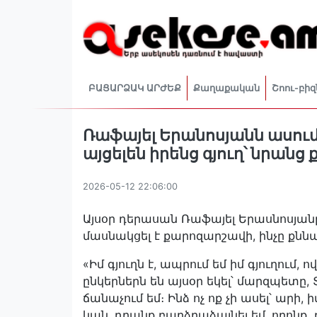
ԲԱՑԱՐՁԱԿ ԱՐԺԵՔ
Քաղաքական
Շոու-բիզ
Ռաֆայել Երանոսյանն ասում 
այցելեն իրենց գյուղ՝ նրան
2026-05-12 22:06:00
Այսօր դերասան Ռաֆայել Երասնոսյանը
մասնակցել է քարոզարշավի, ինչը քն
«Իմ գյուղն է, ապրում եմ իմ գյուղում, 
ընկերներն են այսօր եկել՝ մարզպետը,
ճանաչում եմ։ Ինձ ոչ ոք չի ասել՝ արի, 
կան, դրանք բարձրաձայնել եմ, որոնք