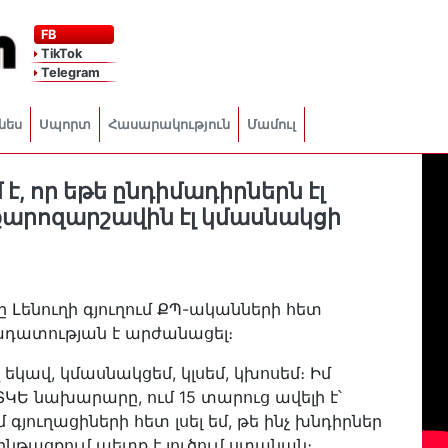
FB
TikTok
Telegram
նես
Սպորտ
Հասարակություն
Մամուլ
է, որ եթե ընդիմադիրներն էլ
ց քարոզարշավին էլ կմասնակցի
 Լենուղի գյուղում ՔՊ-ականների հետ
նադատության է արժանացել։
ով եկավ, կմասնակցեմ, կլսեմ, կխոսեմ։ Իմ
 ՏԿԵ նախարարը, ում 15 տարուց ավելի է՝
իմ գյուղացիների հետ լսել եմ, թե ինչ խնդիրներ
 ընթացքում պետք է լուծում ստանան։