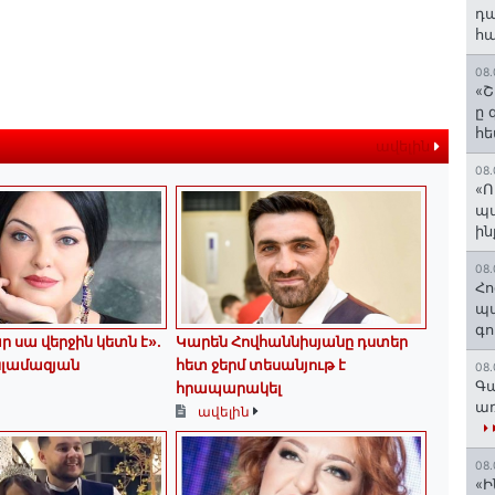
դա
հա
08.
«Շ
ը 
հե
ավելին
08.
«Ո
պ
ին
08.
Հո
պա
գո
ր սա վերջին կետն է»․
Կարեն Հովհաննիսյանը դստեր
սլամազյան
հետ ջերմ տեսանյութ է
08.
Գա
հրապարակել
առ
ավելին
08.
«Ի