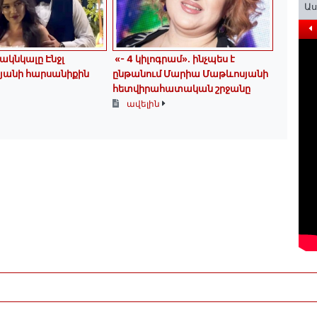
Ա
ակնկալը Էնջլ
«- 4 կիլոգրամ». ինչպես է
յանի հարսանիքին
ընթանում Մարիա Մաթևոսյանի
հետվիրահատական շրջանը
ավելին