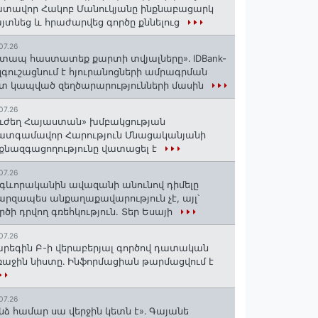
տավոր Հակոբ Մանուկյանը ինքնաբացարկ
յտնեց և հրաժարվեց գործը քննելուց
07.26
տապ հաստատեք քարտի տվյալները»․ IDBank-
զգուշացնում է հյուրանոցների ամրագրման
տ կապված զեղծարարությունների մասին
07.26
ւժեղ Հայաստան» խմբակցության
ատգամավոր Հարություն Մնացականյանի
քնազգացողությունը վատացել է
07.26
գևորականին ավազանի անունով դիմելը
րզապես անքաղաքավարություն չէ, այլ՝
րծի դրվող գռեհկություն. Տեր Եսայի
07.26
րեգին Բ-ի վերաբերյալ գործով դատական
աջին նիստը․ Ինֆորմացիան թարմացվում է
07.26
նձ համար սա վերջին կետն է»․ Գայանե