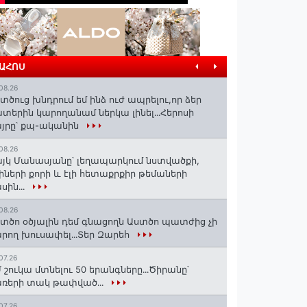
ՐԱՀՈՍ
08.26
տծուց խնդրում եմ ինձ ուժ ապրելու,որ ձեր
տերին կարողանամ ներկա լինել․․․Հերոսի
յրը՝ քպ-ականին
08.26
յկ Մանասյանը՝ լեղապարկում նստվածքի,
իների քորի և էլի հետաքրքիր թեմաների
սին․․․
08.26
տծո օծյալին դեմ գնացողն Աստծո պատժից չի
րող խուսափել․․․Տեր Զարեհ
07.26
 շուկա մտնելու 50 երանգները․․․Ծիրանը՝
ռերի տակ թափված․․․
07.26