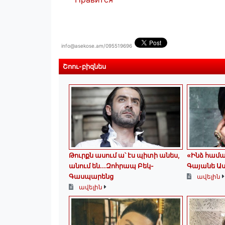
info@asekose.am/095519696
Շոու-բիզնես
Թուրքն ասում ա՝ էս պիտի անես,
«Ինձ համա
անում են․․․Զոհրապ Բեկ-
Գայանե Ա
Գասպարենց
ավելին
ավելին