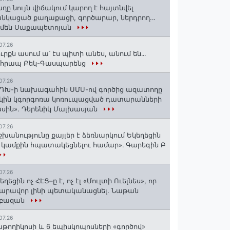
ղը նույն վիճակում կարող է հայտնվել
նկացած քաղաքացի, գործարար, ներդրող.․․
րմեն Սաքապետոյան
07.26
ւրքն ասում ա՝ էս պիտի անես, անում են․․․
ոհրապ Բեկ-Գասպարենց
07.26
ԴԽ-ի նախագահին ՍՄՍ-ով գործից ազատողը
կին կգորգոռա կոռուպացված դատարանների
սին». Դերենիկ Մալխասյան
07.26
շխանությունը քայլեր է ձեռնարկում Եկեղեցին
 կամքին հպատակեցնելու համար»․ Գարեգին Բ
07.26
եղեցին ոչ ՀԷՑ–ը է, ոչ էլ «Մուլտի Ուելնես», որ
արավոր լինի պետականացնել. Նաթան
րբազան
07.26
աթողիկոսի և 6 եպիսկոպոսների «գործով»