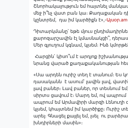
Շնորհակալություն եմ հայտնել մանկ
մեջ ի՞նչ վատ բան կա։ Քաղաքական դիր
կընտրեմ, դա իմ կարծիքն է»,-
Այսօր.am
Դիտարկմանը՝ եթե մյուս ընդիմադիրներն
քարոզարշավին էլ կմասնակցի՞, դերասա
Մեր գյուղում կգնամ, կլսեմ։ Ինձ կմորթ
Հարցին՝ կիսո՞ւմ է արդյոք իշխանու
նրանց վարած քաղաքականության հետ,
«Սա արդեն ուրիշ տեղ է տանում։ Ես 
դասականն է ասում՝ լավին լավ, վատի
լավ բաներ։ Լավ բաներ, որ տեսնում ե
սիրտս ցավում է։ Մարդ եմ, ով ապրում
ապրում եմ Արմավիրի մարզի Լենուղի գ
կլսեմ, կհայտնեմ իմ կարծիքը։ Ուրիշ 
արել։ Գնացել քայլել եմ, լսել ու բարձ
խնդիրների մասին»։