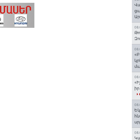
Վա
ցա
Ա
08.
Թո
Զ
08.
«Բ
կր
մա
08.
«Ի
իր
08.
Եկ
հն
ս
08.
️Կ