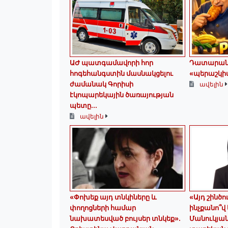
ԱԺ պատգամավորի հոր
Դատարանն
հոգեհանգստին մասնակցելու
«պերաշկիա
ժամանակ Գորիսի
ավելին
էկոպարեկային ծառայության
պետը...
ավելին
«Փոխեք այդ տնկիները և
«Այդ շինծ
փողոցների համար
ինչքանո՞վ
նախատեսված բույսեր տնկեք».
Մանուկյան