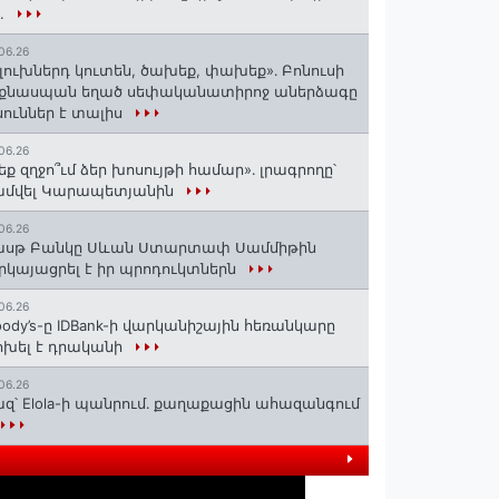
..
06.26
լուխներդ կուտեն, ծախեք, փախեք»․ Բոնուսի
նքնասպան եղած սեփականատիրոջ աներձագը
ուններ է տալիս
06.26
եք զղջո՞ւմ ձեր խոսույթի համար»․ լրագրողը՝
ամվել Կարապետյանին
06.26
ասթ Բանկը Սևան Ստարտափ Սամմիթին
րկայացրել է իր պրոդուկտներն
06.26
ody’s-ը IDBank-ի վարկանիշային հեռանկարը
խել է դրականի
06.26
զ՝ Elola-ի պանրում․ քաղաքացին ահազանգում