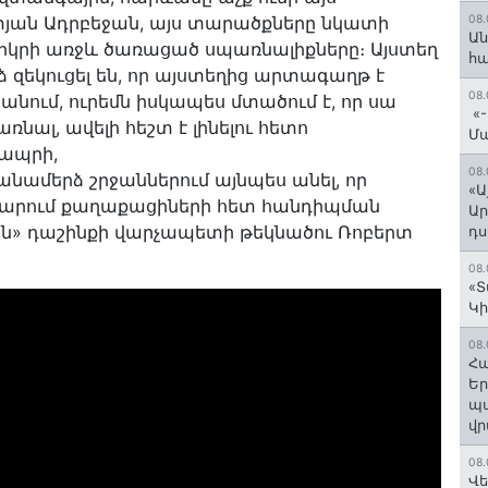
տյան Ադրբեջան, այս տարածքները նկատի
08.
Ան
 երկրի առջև ծառացած սպառնալիքները։ Այստեղ
հ
 զեկուցել են, որ այստեղից արտագաղթ է
08.
ի անում, ուրեմն իսկապես մտածում է, որ սա
«-
նալ, ավելի հեշտ է լինելու հետո
Մ
չապրի,
08.
անամերձ շրջաններում այնպես անել, որ
«Ա
սարում քաղաքացիների հետ հանդիպման
Ար
ն» դաշինքի վարչապետի թեկնածու Ռոբերտ
դս
08.
«Տ
Կի
08.
Հա
Եր
պա
վր
08.
Վե