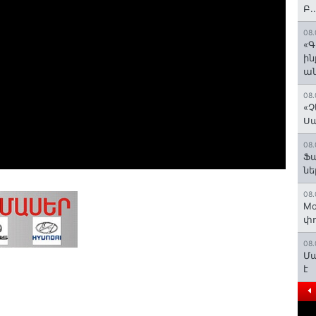
Բ.
08.
«Գ
ի
ան
08.
«Չ
Ս
08.
Ֆ
նե
08.
Mo
փո
08.
Մա
է