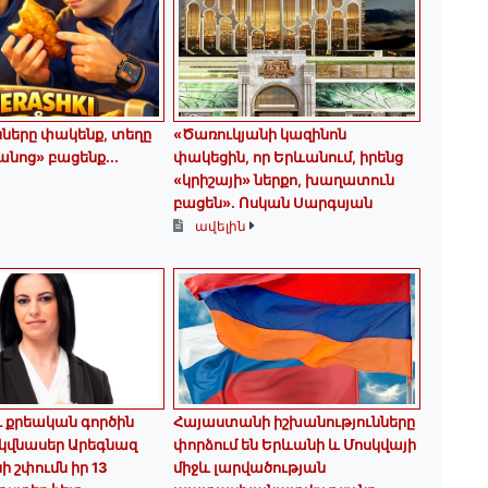
երը փակենք, տեղը
«Ծառուկյանի կազինոն
նոց» բացենք․․․
փակեցին, որ Երևանում, իրենց
«կրիշայի» ներքո, խաղատուն
բացեն»․ Ոսկան Սարգսյան
ավելին
ու քրեական գործին
Հայաստանի իշխանությունները
 կվնասեր Արեգնազ
փորձում են Երևանի և Մոսկվայի
ի շփումն իր 13
միջև լարվածության