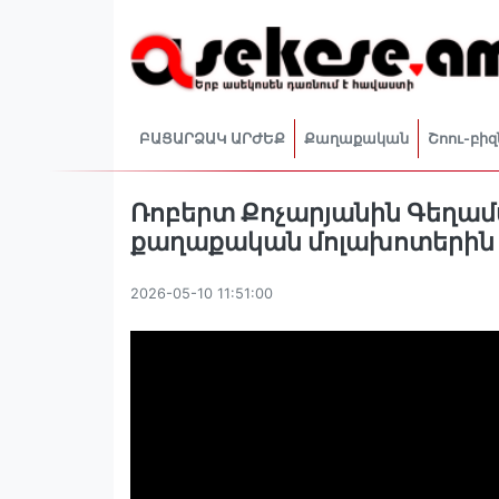
ԲԱՑԱՐՁԱԿ ԱՐԺԵՔ
Քաղաքական
Շոու-բիզ
Ռոբերտ Քոչարյանին Գեղամ
քաղաքական մոլախոտերին 
2026-05-10 11:51:00