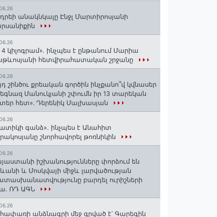
06.26
դրեի անակնկալը Էնջլ Մարտիրոսյանի
արսանիքին
06.26
 4 կիլոգրամ». ինչպես է ընթանում Մարիա
աթևոսյանի հետվիրահատական շրջանը
06.26
յդ շինծու քրեական գործին ինչքանո՞վ կվնասեր
եգնազ Մանուկյանի շփումն իր 13 տարեկան
տեր հետ»․ Դերենիկ Մալխասյան
06.26
ատիկի գանձ». ինչպես է Անահիտ
րակոսյանը շնորհավորել թոռնիկին
06.26
յաստանի իշխանությունները փորձում են
ևանի և Մոսկվայի միջև լարվածության
տասխանատվությունը բարդել ուրիշների
ա. ՌԴ ԱԳՆ
06.26
հափառի անձնագրի մեջ գրված է՝ Գարեգին