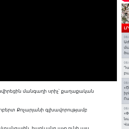
Լ
08.
ԱԺ
մա
ծա
08.
Դա
բա
08.
«Ծ
նվիրեցին մանգաղի սրիչ՝ քաղաքական
իր
Ո
08.
ոբերտ Քոչարյանի գլխավորությամբ
«Փ
նա
Վ
վտանգային, հարևանը աչք ունի այս