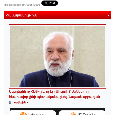
info@asekose.am/095519696
Հասարակություն
ավելին
Եկեղեցին ոչ ՀԷՑ–ը է, ոչ էլ «Մուլտի Ուելնես», որ
հնարավոր լինի պետականացնել. Նաթան սրբազան
ավելին