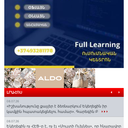
ԼՐԱՀՈՍ
08.07.26
«Իշխանությունը քայլեր է ձեռնարկում Եկեղեցին իր
կամքին հպատակեցնելու համար»․ Գարեգին Բ
08.07.26
Եկեղեցին ոչ ՀԷՑ–ը է, ոչ էլ «Մուլտի Ուելնես», որ հնարավոր