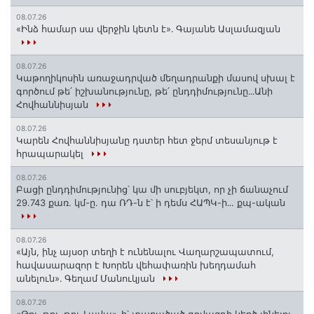
08.07.26
«Ինձ համար սա վերջին կետն է»․ Գայանե Ասլամազյան
08.07.26
Կաթողիկոսին առաջադրված մեղադրանքի մասով սխալ է
գործում թե՛ իշխանությունը, թե՛ ընդդիմությունը․․․Անի
Հովհաննիսյան
08.07.26
Կարեն Հովհաննիսյանը դստեր հետ ջերմ տեսանյութ է
հրապարակել
08.07.26
Բացի ընդդիմությունից՝ կա մի սուբյեկտ, որ չի ճանաչում
29.743 քառ. կմ-ը. դա ՌԴ-ն է՝ ի դեմս ՀԱՊԿ-ի․․. քպ-ական
08.07.26
«Այն, ինչ այսօր տեղի է ունենալու Վաղարշապատում,
հավասարազոր է Խորեն վեհափառին խեղդամահ
անելուն»․ Գեղամ Մանուկյան
08.07.26
«Թու-թու-թու Լավա»-ի՝ տարածած գովազդի կեղծ լինելու