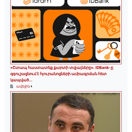
«Շտապ հաստատեք քարտի տվյալները»․ IDBank-ը
զգուշացնում է հյուրանոցների ամրագրման հետ
կապված...
ավելին