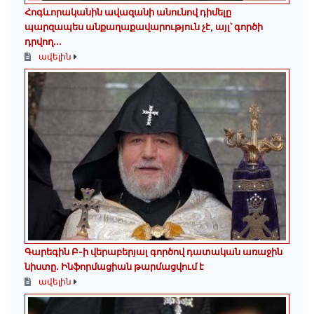
Հոգևորականին ավազանի անունով դիմելը
պարզապես անքաղաքավարություն չէ, այլ՝ գործի
դրվող...
ավելին
Գարեգին Բ-ի վերաբերյալ գործով դատական առաջին
նիստը․ Ինֆորմացիան թարմացվում է
ավելին