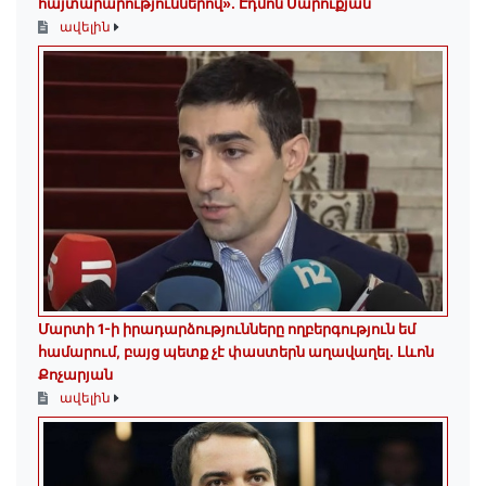
հայտարարություններով»․ Էդմոն Մարուքյան
ավելին
Մարտի 1-ի իրադարձությունները ողբերգություն եմ
համարում, բայց պետք չէ փաստերն աղավաղել. Լևոն
Քոչարյան
ավելին