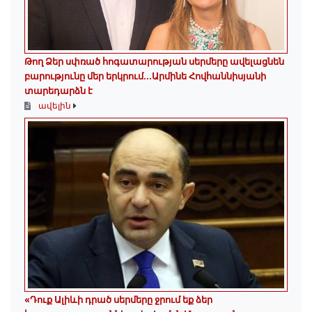
Թող Ձեր սփռած հոգատարության սերմերը ավելացնեն
բարությունը մեր երկրում․․․Արմինե Հովհաննիսյանի
տարեդարձն է
ավելին
«Դուք Ալիևի դրած սերմերը ջրում եք ձեր