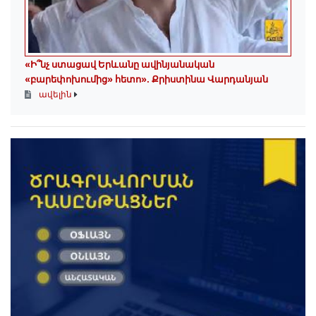
«Ի՞նչ ստացավ Երևանը ավինյանական
«բարեփոխումից» հետո»․ Քրիստինա Վարդանյան
ավելին