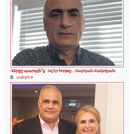
Վերջը պարզվե՞ց` ով էր հորթը...Վարդան Հակոբյան
ավելին