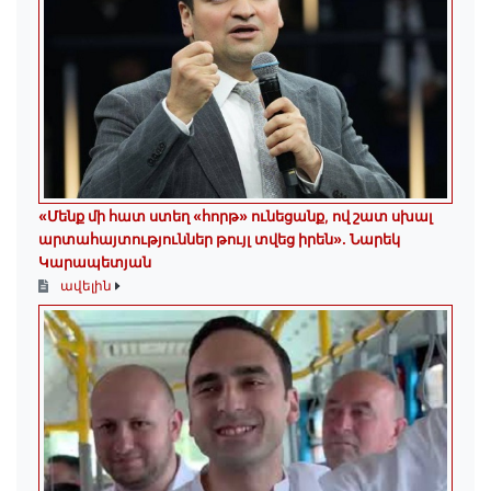
«Մենք մի հատ ստեղ «հորթ» ունեցանք, ով շատ սխալ
արտահայտություններ թույլ տվեց իրեն». Նարեկ
Կարապետյան
ավելին