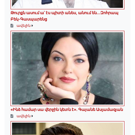
Թուրքն ասում ա՝ էս պիտի անես, անում են․․․Զոհրապ
Բեկ-Գասպարենց
ավելին
«Ինձ համար սա վերջին կետն է»․ Գայանե Ասլամազյան
ավելին