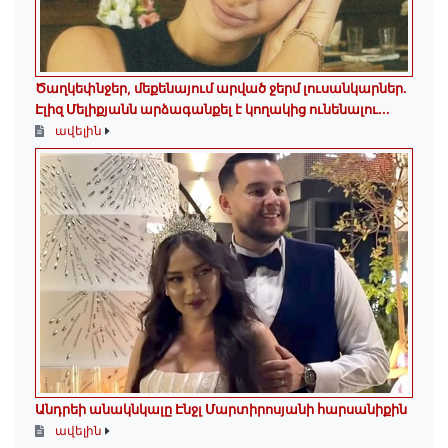
Ծաղկեփնջեր, մեքենայում արված ջերմ լուսանկարներ.
Էլիզ Մելիքյանն արձագանքել է կողակից ունենալու...
ավելին
Անդրեի անակնկալը Էնջլ Մարտիրոսյանի հարսանիքին
ավելին