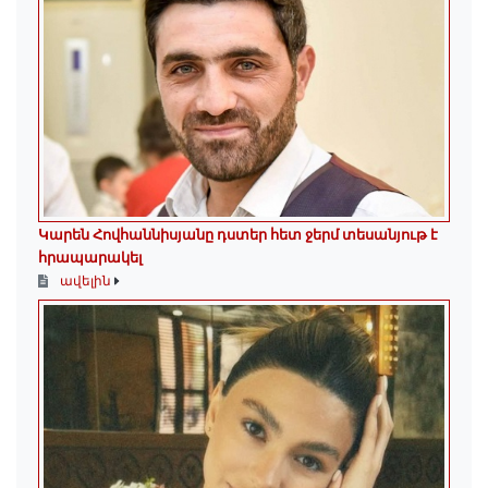
Կարեն Հովհաննիսյանը դստեր հետ ջերմ տեսանյութ է
հրապարակել
ավելին