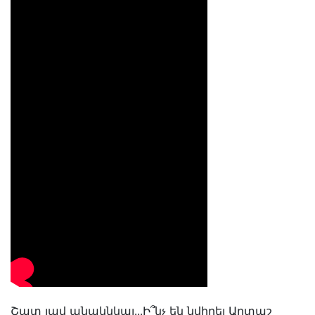
Շատ լավ անակնկալ․․․Ի՞նչ են նվիրել Արտաշ