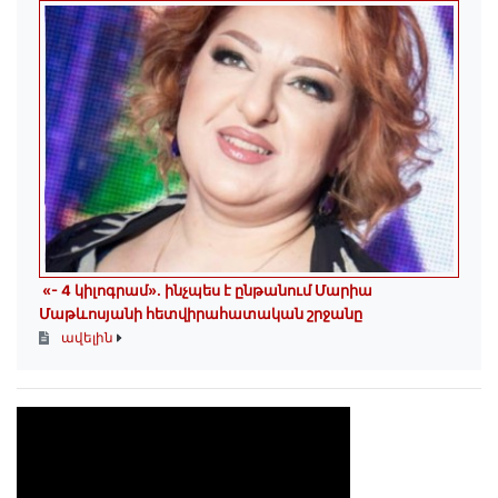
«- 4 կիլոգրամ». ինչպես է ընթանում Մարիա
Մաթևոսյանի հետվիրահատական շրջանը
ավելին