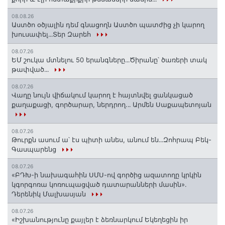
08.08.26
Աստծո օծյալին դեմ գնացողն Աստծո պատժից չի կարող
խուսափել․․․Տեր Զարեհ
08.07.26
ԵՄ շուկա մտնելու 50 երանգները․․․Ծիրանը՝ ծառերի տակ
թափված․․․
08.07.26
Վաղը նույն վիճակում կարող է հայտնվել ցանկացած
քաղաքացի, գործարար, ներդրող.․․ Արմեն Սաքապետոյան
08.07.26
Թուրքն ասում ա՝ էս պիտի անես, անում են․․․Զոհրապ Բեկ-
Գասպարենց
08.07.26
«ԲԴԽ-ի նախագահին ՍՄՍ-ով գործից ազատողը կրկին
կգորգոռա կոռուպացված դատարանների մասին».
Դերենիկ Մալխասյան
08.07.26
«Իշխանությունը քայլեր է ձեռնարկում Եկեղեցին իր