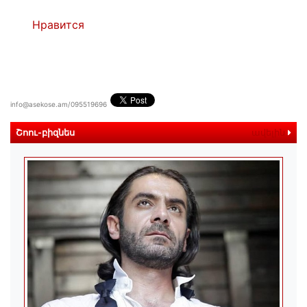
Нравится
info@asekose.am/095519696
Շոու-բիզնես
ավելին