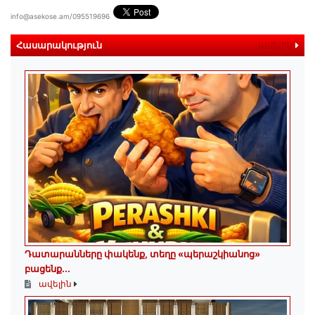
info@asekose.am/095519696
Հասարակություն
ավելին
Դատարանները փակենք, տեղը «պերաշկիանոց»
բացենք․․․
ավելին