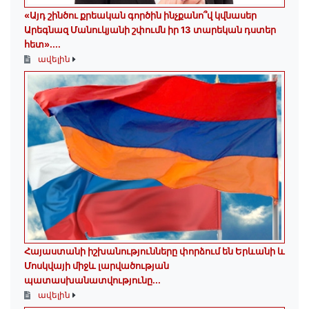
«Այդ շինծու քրեական գործին ինչքանո՞վ կվնասեր
Արեգնազ Մանուկյանի շփումն իր 13 տարեկան դստեր
հետ»․...
ավելին
Հայաստանի իշխանությունները փորձում են Երևանի և
Մոսկվայի միջև լարվածության
պատասխանատվությունը...
ավելին