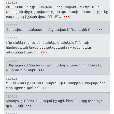
08.06.26
Հայաստանի իշխանությունները փորձում են Երևանի և
Մոսկվայի միջև լարվածության պատասխանատվությունը
բարդել ուրիշների վրա. ՌԴ ԱԳՆ
08.06.26
Վեհափառի անձնագրի մեջ գրված է՝ Գարեգին Բ...
08.06.26
«Գլուխներդ կուտեն, ծախեք, փախեք»․ Բոնուսի
ինքնասպան եղած սեփականատիրոջ աներձագը
անուններ է տալիս
08.06.26
«Չեք զղջո՞ւմ ձեր խոսույթի համար»․ լրագրողը՝ Սամվել
Կարապետյանին
08.06.26
Ֆասթ Բանկը Սևան Ստարտափ Սամմիթին ներկայացրել
է իր պրոդուկտներն
08.06.26
Moody’s-ը IDBank-ի վարկանիշային հեռանկարը փոխել է
դրականի