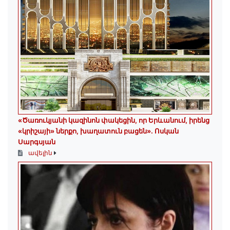
«Ծառուկյանի կազինոն փակեցին, որ Երևանում, իրենց
«կրիշայի» ներքո, խաղատուն բացեն»․ Ոսկան
Սարգսյան
ավելին