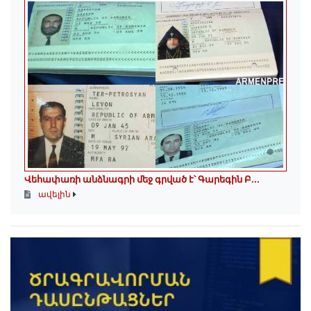
Վեհափառի անձնագրի մեջ գրված է՝ Գարեգին Բ...
ավելին