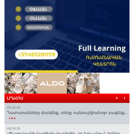
ԼՐԱՀՈՍ
08.06.26
Դատարանները փակենք, տեղը «պերաշկիանոց» բացենք․․․
08.06.26
«Ծառուկյանի կազինոն փակեցին, որ Երևանում, իրենց