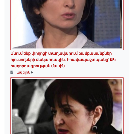
Մնում ենք փողոցի տաղավարում բամբասանքներ
հյուսողների մակարդակին․ Իրավապաշտպանը՝ ՔԿ
հաղորդագրության մասին
ավելին