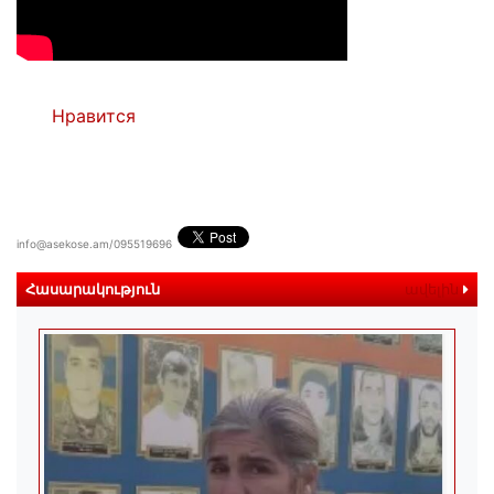
Нравится
info@asekose.am/095519696
Հասարակություն
ավելին