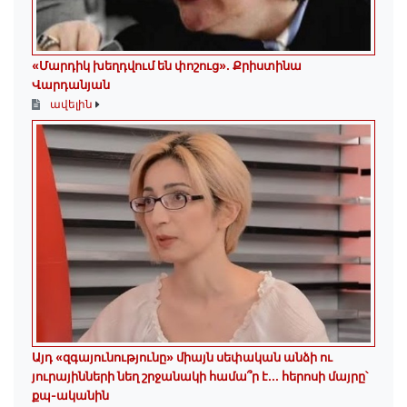
«Մարդիկ խեղդվում են փոշուց»․ Քրիստինա
Վարդանյան
ավելին
Այդ «զգայունությունը» միայն սեփական անձի ու
յուրայինների նեղ շրջանակի համա՞ր է․․․ հերոսի մայրը՝
քպ-ականին