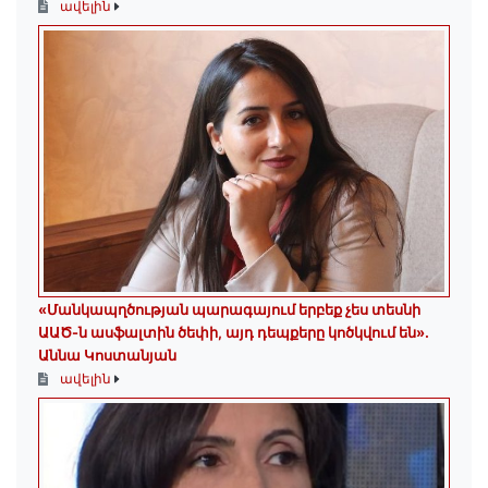
ավելին
«Մանկապղծության պարագայում երբեք չես տեսնի
ԱԱԾ-ն ասֆալտին ծեփի, այդ դեպքերը կոծկվում են»․
Աննա Կոստանյան
ավելին