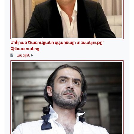
Միհրան Ծառուկյանի զվարճալի տեսանյութը՝
Չինաստանից
ավելին