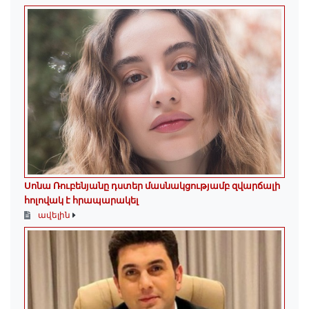
Սոնա Ռուբենյանը դստեր մասնակցությամբ զվարճալի
հոլովակ է հրապարակել
ավելին