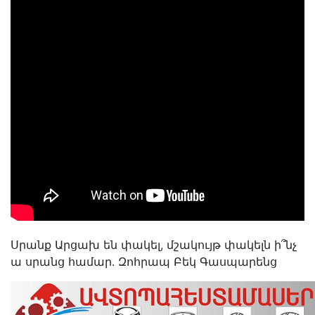
Սրանք Արցախ են փակել, մշակույթ փակելն ի՞նչ
ա սրանց համար․ Զոհրապ Բեկ Գասպարենց