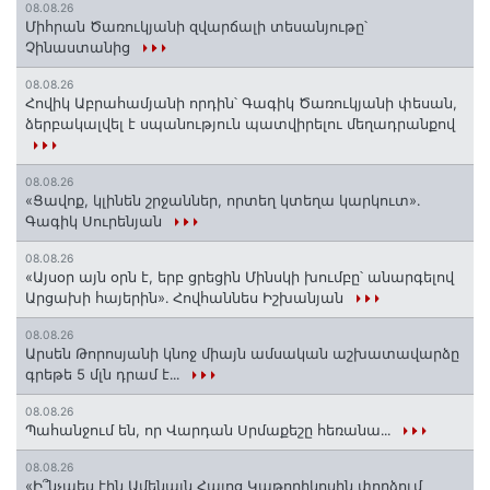
08.08.26
Միհրան Ծառուկյանի զվարճալի տեսանյութը՝
Չինաստանից
08.08.26
Հովիկ Աբրահամյանի որդին՝ Գագիկ Ծառուկյանի փեսան,
ձերբակալվել է սպանություն պատվիրելու մեղադրանքով
08.08.26
«Ցավոք, կլինեն շրջաններ, որտեղ կտեղա կարկուտ»․
Գագիկ Սուրենյան
08.08.26
«Այսօր այն օրն է, երբ ցրեցին Մինսկի խումբը՝ անարգելով
Արցախի հայերին»․ Հովհաննես Իշխանյան
08.08.26
Արսեն Թորոսյանի կնոջ միայն ամսական աշխատավարձը
գրեթե 5 մլն դրամ է․․․
08.08.26
Պահանջում են, որ Վարդան Սրմաքեշը հեռանա․․․
08.08.26
«Ի՞նչպես էին Ամենայն Հայոց Կաթողիկոսին փորձում