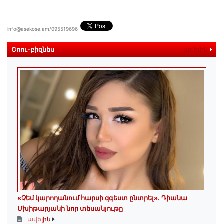
info@asekose.am/095519696
Շոու-բիզնես
ավելին
«Չեմ կարողանում հարսի զգեստ ընտրել». Դիանա
Մխիթարյանի նոր տեսանյութը
ավելին