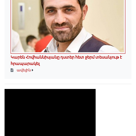
Կարեն Հովհաննիսյանը դստեր հետ ջերմ տեսանյութ է
հրապարակել
ավելին