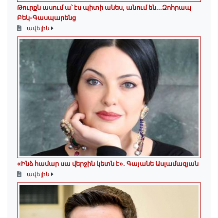
Թուրքն ասում ա՝ էս պիտի անես, անում են․․․Զոհրապ
Բեկ-Գասպարենց
ավելին
«Ինձ համար սա վերջին կետն է»․ Գայանե Ասլամազյան
ավելին