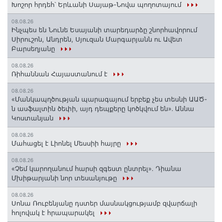
Խոշոր հրդեհ՝ Երևանի Սայաթ-Նովա պողոտայում
08.08.26
Ինչպես են Նունե Եսայանի տարեդարձը շնորհավորում
Սիրուշոն, Անդրեն, Սյուզան Մարգարյանն ու Ավետ
Բարսեղյանը
08.08.26
Ռիհաննան Հայաստանում է
08.08.26
«Մանկապղծության պարագայում երբեք չես տեսնի ԱԱԾ-
ն ասֆալտին ծեփի, այդ դեպքերը կոծկվում են»․ Աննա
Կոստանյան
08.08.26
Մահացել է Լիոնել Մեսսիի հայրը
08.08.26
«Չեմ կարողանում հարսի զգեստ ընտրել». Դիանա
Մխիթարյանի նոր տեսանյութը
08.08.26
Սոնա Ռուբենյանը դստեր մասնակցությամբ զվարճալի
հոլովակ է հրապարակել