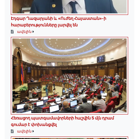
Էդգար Ղազարյանի և «Ուժեղ Հայաստան»-ի
հարաբերությունները լարվել են
ավելին
Հեռացող պատգամավորների հաշվին 5 մլն դրամ
գումար է փոխանցվել
ավելին