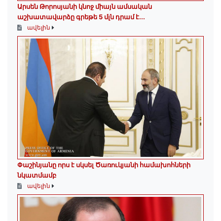
Արսեն Թորոսյանի կնոջ միայն ամսական
աշխատավարձը գրեթե 5 մլն դրամ է․․․
ավելին
Փաշինյանը որս է սկսել Ծառուկյանի համախոհների
նկատմամբ
ավելին