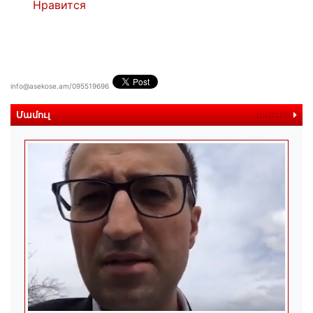
Нравится
info@asekose.am/095519696
Մամուլ
ավելին