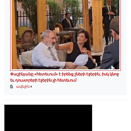
Փաշինյանը «հետեւում» է իրենց շների էջերին, իսկ կնոջ
եւ դուստրերի էջերին չի հետեւում
ավելին