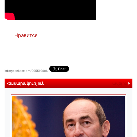
Нравится
info@asekose.am/095519696
Հասարակություն
ավելին