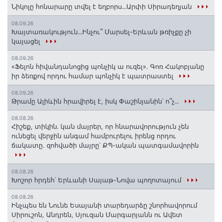
Նիկոլը հոնարարը տվել է եղբորս․․․Արփի Սիրադեղյան
08.09.26
Խայտառակություն․․․Ինչու՞ Մարսել-Երևան թռիչքը չի
կայացել
08.09.26
«Ֆելոն հիվանդանոցից պոնչիկ ա ուզել». Գոռ Հակոբյանը
իր ձեռքով որդու համար պոնչիկ է պատրաստել
08.09.26
Թրամը Ալիևին հրավիրել է, իսկ Փաշինյանին՝ ո՞չ․․․
08.08.26
Հիշեք, տիկին․ կան մայրեր, որ հնարավորություն չեն
ունեցել վերջին անգամ համբուրելու իրենց որդու
ճակատը. զոհվածի մայրը՝ ՔՊ-ական պատգամավորին
08.08.26
Խոշոր հրդեհ՝ Երևանի Սայաթ-Նովա պողոտայում
08.08.26
Ինչպես են Նունե Եսայանի տարեդարձը շնորհավորում
Սիրուշոն, Անդրեն, Սյուզան Մարգարյանն ու Ավետ