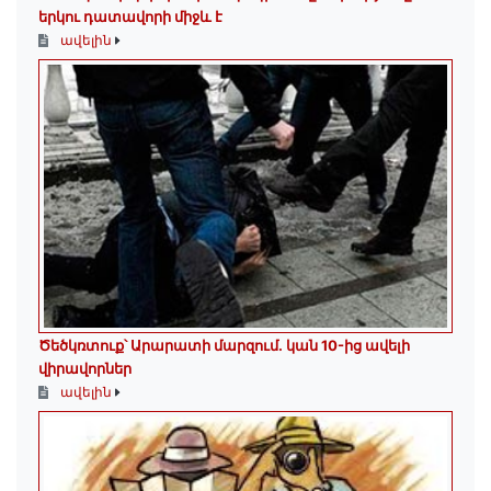
երկու դատավորի միջև է
ավելին
Ծեծկռտուք՝ Արարատի մարզում. կան 10-ից ավելի
վիրավորներ
ավելին