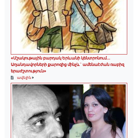
«Մշակութային բարդակ Երևանի կենտրոնում...
Աղանդավորների քարոզից մինչև` ամենաէժան ռաբիզ
երաժշտություն»
ավելին