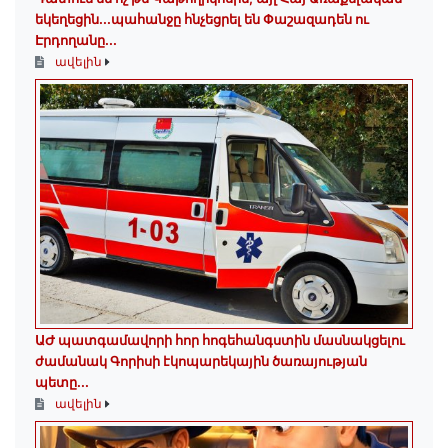
եկեղեցին․․․պահանջը հնչեցրել են Փաշազադեն ու
Էրդողանը․․․
ավելին
ԱԺ պատգամավորի հոր հոգեհանգստին մասնակցելու
ժամանակ Գորիսի էկոպարեկային ծառայության
պետը...
ավելին