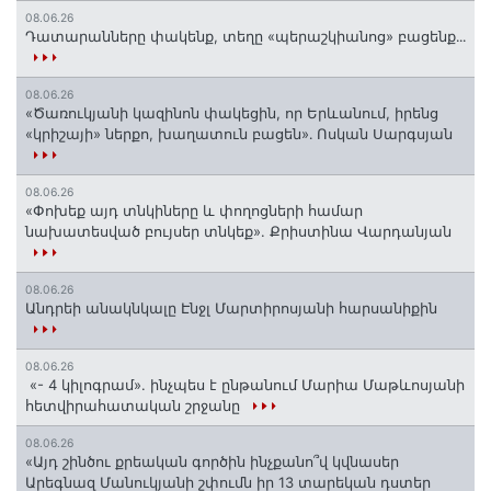
08.06.26
Դատարանները փակենք, տեղը «պերաշկիանոց» բացենք․․․
08.06.26
«Ծառուկյանի կազինոն փակեցին, որ Երևանում, իրենց
«կրիշայի» ներքո, խաղատուն բացեն»․ Ոսկան Սարգսյան
08.06.26
«Փոխեք այդ տնկիները և փողոցների համար
նախատեսված բույսեր տնկեք». Քրիստինա Վարդանյան
08.06.26
Անդրեի անակնկալը Էնջլ Մարտիրոսյանի հարսանիքին
08.06.26
«- 4 կիլոգրամ». ինչպես է ընթանում Մարիա Մաթևոսյանի
հետվիրահատական շրջանը
08.06.26
«Այդ շինծու քրեական գործին ինչքանո՞վ կվնասեր
Արեգնազ Մանուկյանի շփումն իր 13 տարեկան դստեր