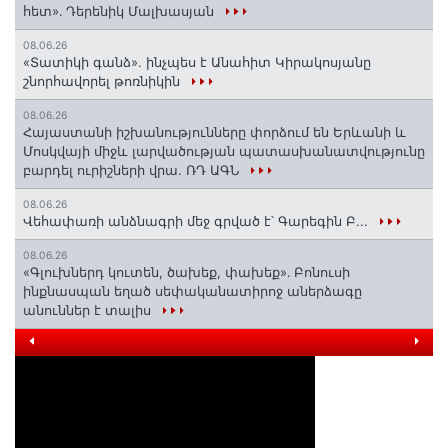
հետ»․ Դերենիկ Մալխասյան
08.06.26
«Տատիկի գանձ». ինչպես է Անահիտ Կիրակոսյանը
շնորհավորել թոռնիկին
08.06.26
Հայաստանի իշխանությունները փորձում են Երևանի և
Մոսկվայի միջև լարվածության պատասխանատվությունը
բարդել ուրիշների վրա. ՌԴ ԱԳՆ
08.06.26
Վեհափառի անձնագրի մեջ գրված է՝ Գարեգին Բ...
08.06.26
«Գլուխներդ կուտեն, ծախեք, փախեք»․ Բոնուսի
ինքնասպան եղած սեփականատիրոջ աներձագը
անուններ է տալիս