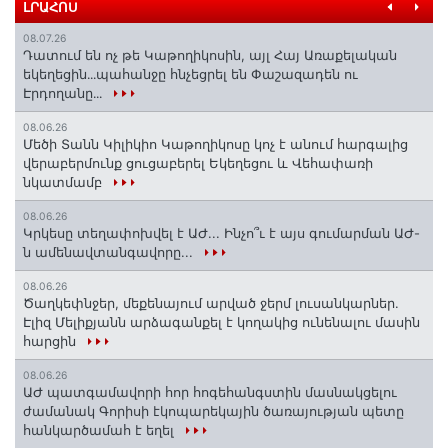
ԼՐԱՀՈՍ
08.07.26
Դատում են ոչ թե Կաթողիկոսին, այլ Հայ Առաքելական
եկեղեցին․․․պահանջը հնչեցրել են Փաշազադեն ու
Էրդողանը․․․
08.06.26
Մեծի Տանն Կիլիկիո Կաթողիկոսը կոչ է անում հարգալից
վերաբերմունք ցուցաբերել Եկեղեցու և Վեհափառի
նկատմամբ
08.06.26
Կրկեսը տեղափոխվել է ԱԺ... Ինչո՞ւ է այս գումարման ԱԺ-
ն ամենավտանգավորը...
08.06.26
Ծաղկեփնջեր, մեքենայում արված ջերմ լուսանկարներ.
Էլիզ Մելիքյանն արձագանքել է կողակից ունենալու մասին
հարցին
08.06.26
ԱԺ պատգամավորի հոր հոգեհանգստին մասնակցելու
ժամանակ Գորիսի էկոպարեկային ծառայության պետը
հանկարծամահ է եղել