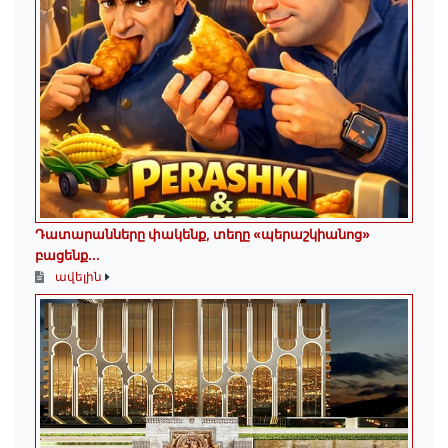
Դատարանները փակենք, տեղը «պերաշկիանոց»
բացենք․․․
ավելին