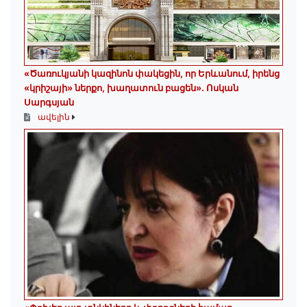
«Ծառուկյանի կազինոն փակեցին, որ Երևանում, իրենց
«կրիշայի» ներքո, խաղատուն բացեն»․ Ոսկան
Սարգսյան
ավելին