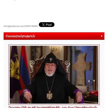
info@asekose.am/095519696
Հասարակություն
ավելին
Դատում են ոչ թե Կաթողիկոսին, այլ Հայ Առաքելական