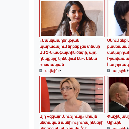
«Մանկապղծության
Մնում ենք
պարագայում երբեք չես տեսնի
բամբասանք
ԱԱԾ-ն ասֆալտին ծեփի, այդ
մակարդակ
դեպքերը կոծկվում են»․ Աննա
Իրավապա
Կոստանյան
հաղորդագ
ավելին
ավելին
Այդ «զգայունությունը» միայն
Փաշինյանը
սեփական անձի ու յուրայինների
Ալիևին
նեղ շրջանակի համա՞ր է․․․
ավելին