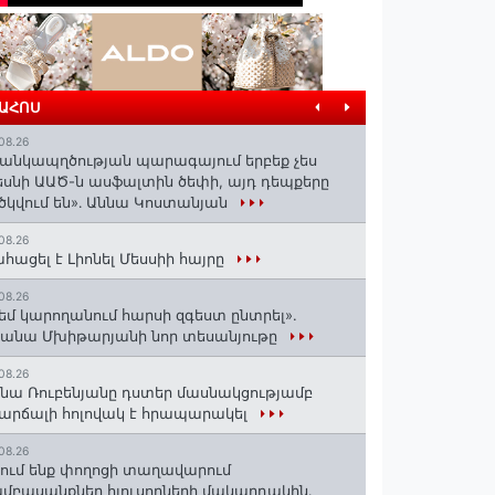
ՐԱՀՈՍ
08.26
անկապղծության պարագայում երբեք չես
սնի ԱԱԾ-ն ասֆալտին ծեփի, այդ դեպքերը
ծկվում են»․ Աննա Կոստանյան
08.26
հացել է Լիոնել Մեսսիի հայրը
08.26
եմ կարողանում հարսի զգեստ ընտրել».
անա Մխիթարյանի նոր տեսանյութը
08.26
նա Ռուբենյանը դստեր մասնակցությամբ
արճալի հոլովակ է հրապարակել
08.26
ում ենք փողոցի տաղավարում
մբասանքներ հյուսողների մակարդակին․