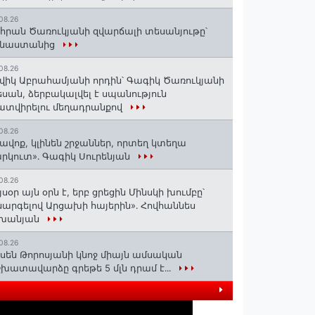
08.26
հրան Ծառուկյանի զվարճալի տեսանյութը՝
ինաստանից
08.26
վիկ Աբրահամյանի որդին՝ Գագիկ Ծառուկյանի
սան, ձերբակալվել է սպանություն
տվիրելու մեղադրանքով
08.26
ավոք, կլինեն շրջաններ, որտեղ կտեղա
րկուտ»․ Գագիկ Սուրենյան
08.26
յսօր այն օրն է, երբ ցրեցին Մինսկի խումբը՝
արգելով Արցախի հայերին»․ Հովհաննես
շխանյան
08.26
սեն Թորոսյանի կնոջ միայն ամսական
խատավարձը գրեթե 5 մլն դրամ է․․․