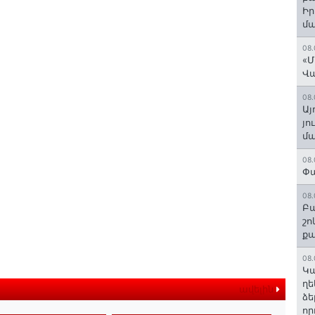
Ի
մ
08.
«Մ
Վ
08.
Այ
յո
մա
08.
Փա
08.
Բա
շո
ք
08.
Կա
ղե
ավելին
ձե
որ