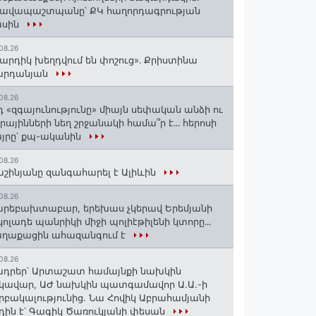
րավապաշտպանը՝ ՔԿ հաղորդագրության
ասին
08.26
արդիկ խեղդվում են փոշուց»․ Քրիստինա
արդանյան
08.26
դ «զգայունությունը» միայն սեփական անձի ու
ւրայինների նեղ շրջանակի համա՞ր է․․․ հերոսի
յրը՝ քպ-ականին
08.26
շինյանը զանգահարել է Ալիևին
08.26
րեբախտաբար, երեխաս չկերավ Երեմյանի
կոլադե պանրիկի միջի պոլիէթիլենի կտորը․․․
աղաքացին ահազանգում է
08.26
դրեր՝ Արտաշատ համայնքի նախկին
կավար, ԱԺ նախկին պատգամավոր Ա.Ա.-ի
րբակալությունից. Նա Հովիկ Աբրահամյանի
դին է՝ Գագիկ Ծառուկյանի փեսան