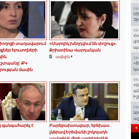
08.
Մի
Չ
08.
Հո
փե
 փողոցի տաղավարում
«Մարդիկ խեղդվում են փոշուց»․
պա
ներ հյուսողների
Քրիստինա Վարդանյան
ին․
ավելին
08.
շտպանը՝ ՔԿ
«Ց
կա
րության մասին
08.
«Ա
ան
Ի
08.
Ար
աշ
 զանգահարել է
Բարեբախտաբար, երեխաս
չկերավ Երեմյանի շոկոլադե
պանրիկի միջի պոլիէթիլենի