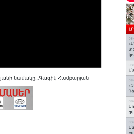
Լ
08.
«Մ
տե
կո
08.
Մա
յանի նամակը...Գագիկ Համբարյան
08.
«Չ
Դի
08.
Սո
զվ
08.
Մն
բա