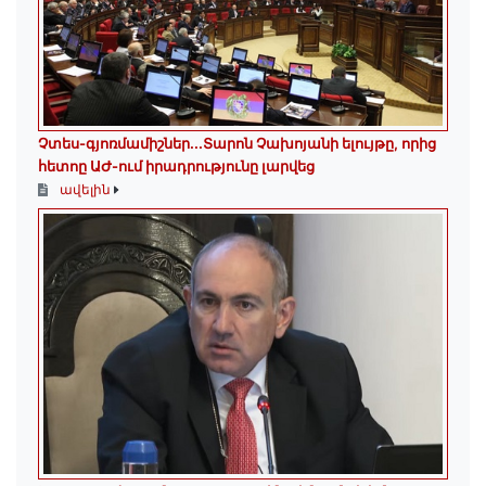
Չտես-գյոռմամիշներ․․․Տարոն Չախոյանի ելույթը, որից
հետոը ԱԺ-ում իրադրությունը լարվեց
ավելին