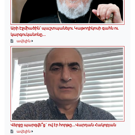
Արի Էջմիածին՝ պաշտպանելու Կաթողիկոսի գահն ու
կարգուկանոնը...
ավելին
Վերջը պարզվե՞ց` ով էր հորթը...Վարդան Հակոբյան
ավելին