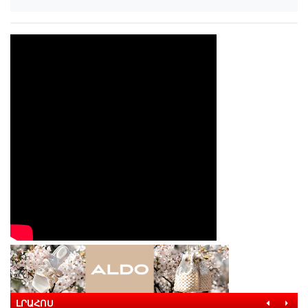
ԼՐԱՀՈՍ