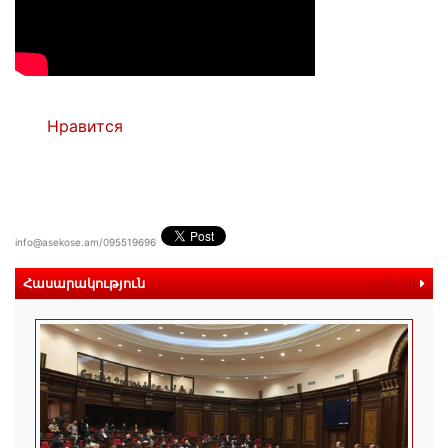
Нравится
info@asekose.am/095519696
Հասարակություն
ավելին