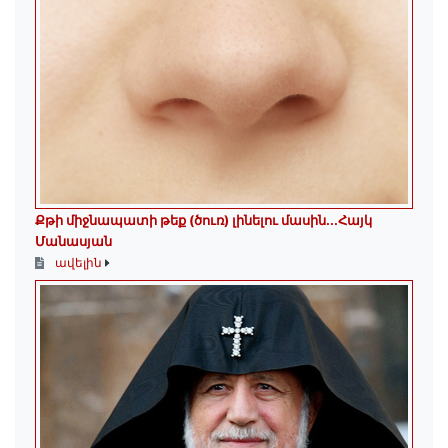
Քթի միջնապատի թեք (ծուռ) լինելու մասին․․․Հայկ
Մանասյան
ավելին