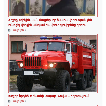
Հիշեք, տիկին․ կան մայրեր, որ հնարավորություն չեն
ունեցել վերջին անգամ համբուրելու իրենց որդու...
ավելին
Խոշոր հրդեհ՝ Երևանի Սայաթ-Նովա պողոտայում
ավելին