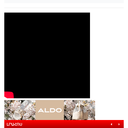
ԼՐԱՀՈՍ