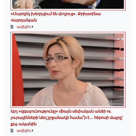
«Մարդիկ խեղդվում են փոշուց»․ Քրիստինա
Վարդանյան
ավելին
Այդ «զգայունությունը» միայն սեփական անձի ու
յուրայինների նեղ շրջանակի համա՞ր է․․․ հերոսի մայրը՝
քպ-ականին
ավելին