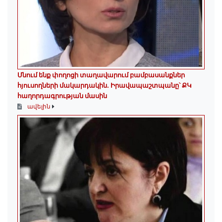
Մնում ենք փողոցի տաղավարում բամբասանքներ
հյուսողների մակարդակին․ Իրավապաշտպանը՝ ՔԿ
հաղորդագրության մասին
ավելին