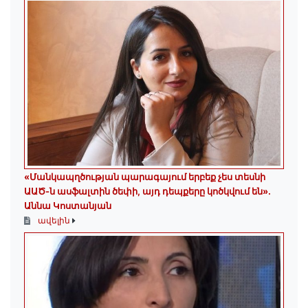
«Մանկապղծության պարագայում երբեք չես տեսնի
ԱԱԾ-ն ասֆալտին ծեփի, այդ դեպքերը կոծկվում են»․
Աննա Կոստանյան
ավելին