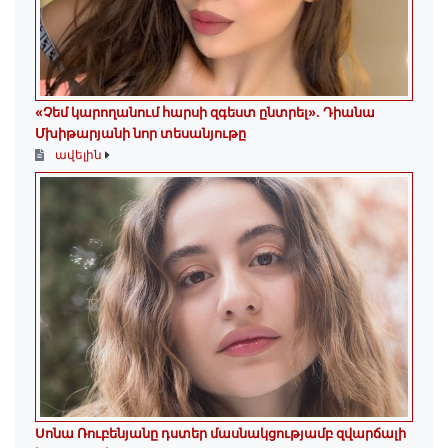
«Չեմ կարողանում հարսի զգեստ ընտրել». Դիանա
Մխիթարյանի նոր տեսանյութը
ավելին
Սոնա Ռուբենյանը դստեր մասնակցությամբ զվարճալի