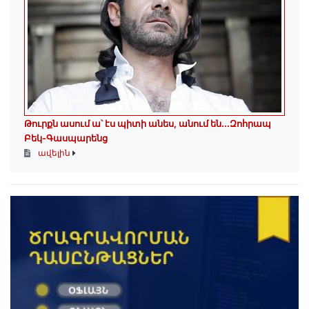
Թուրքն ասում ա՝ էս պիտի անես, անում են․․․Զոհրապ
Բեկ-Գասպարենց
ավելին