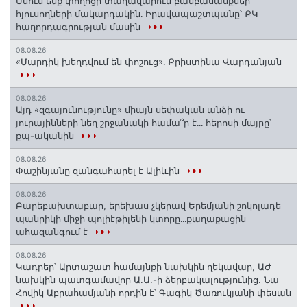
Մնում ենք փողոցի տաղավարում բամբասանքներ
հյուսողների մակարդակին․ Իրավապաշտպանը՝ ՔԿ
հաղորդագրության մասին
08.08.26
«Մարդիկ խեղդվում են փոշուց»․ Քրիստինա Վարդանյան
08.08.26
Այդ «զգայունությունը» միայն սեփական անձի ու
յուրայինների նեղ շրջանակի համա՞ր է․․․ հերոսի մայրը՝
քպ-ականին
08.08.26
Փաշինյանը զանգահարել է Ալիևին
08.08.26
Բարեբախտաբար, երեխաս չկերավ Երեմյանի շոկոլադե
պանրիկի միջի պոլիէթիլենի կտորը․․․քաղաքացին
ահազանգում է
08.08.26
Կադրեր՝ Արտաշատ համայնքի նախկին ղեկավար, ԱԺ
նախկին պատգամավոր Ա.Ա.-ի ձերբակալությունից. Նա
Հովիկ Աբրահամյանի որդին է՝ Գագիկ Ծառուկյանի փեսան