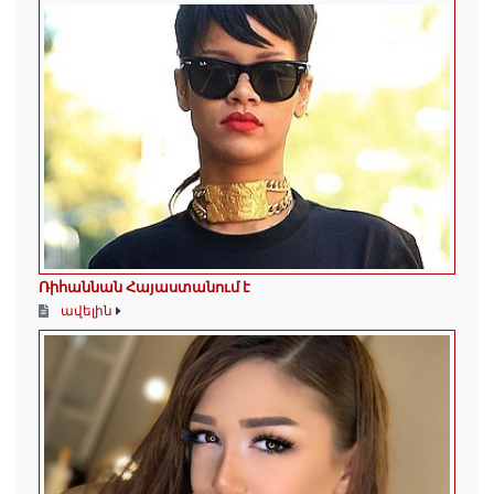
Ռիհաննան Հայաստանում է
ավելին