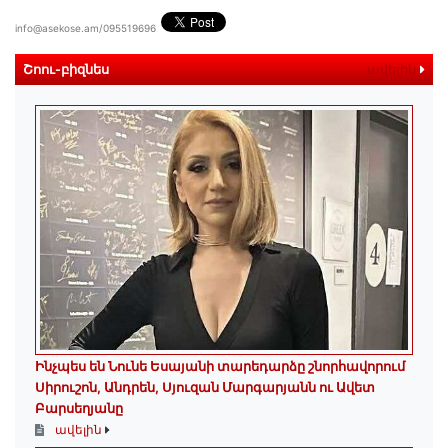
info@asekose.am/095519696
Շոու-բիզնես
ավելին
Ինչպես են Նունե Եսայանի տարեդարձը շնորհավորում
Սիրուշոն, Անդրեն, Սյուզան Մարգարյանն ու Ավետ
Բարսեղյանը
ավելին