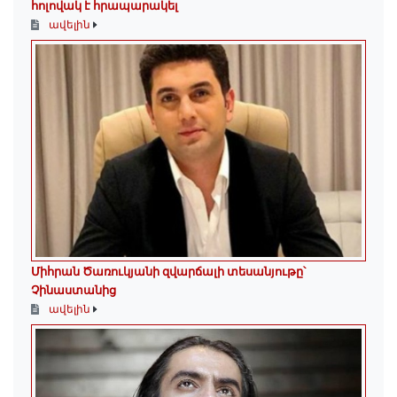
հոլովակ է հրապարակել
ավելին
Միհրան Ծառուկյանի զվարճալի տեսանյութը՝
Չինաստանից
ավելին