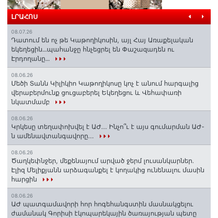
ԼՐԱՀՈՍ
08.07.26
Դատում են ոչ թե Կաթողիկոսին, այլ Հայ Առաքելական
եկեղեցին․․․պահանջը հնչեցրել են Փաշազադեն ու
Էրդողանը․․․
08.06.26
Մեծի Տանն Կիլիկիո Կաթողիկոսը կոչ է անում հարգալից
վերաբերմունք ցուցաբերել Եկեղեցու և Վեհափառի
նկատմամբ
08.06.26
Կրկեսը տեղափոխվել է ԱԺ... Ինչո՞ւ է այս գումարման ԱԺ-
ն ամենավտանգավորը...
08.06.26
Ծաղկեփնջեր, մեքենայում արված ջերմ լուսանկարներ.
Էլիզ Մելիքյանն արձագանքել է կողակից ունենալու մասին
հարցին
08.06.26
ԱԺ պատգամավորի հոր հոգեհանգստին մասնակցելու
ժամանակ Գորիսի էկոպարեկային ծառայության պետը