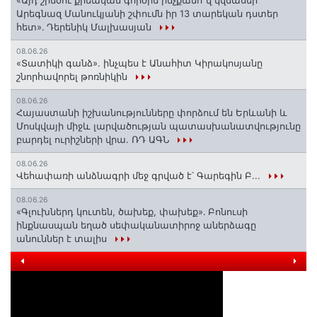
«Այդ շինծու քրեական գործին ինչքանո՞վ կվնասեր
Արեգնազ Մանուկյանի շփումն իր 13 տարեկան դստեր
հետ»․ Դերենիկ Մալխասյան
08.06.26
«Տատիկի գանձ». ինչպես է Անահիտ Կիրակոսյանը
շնորհավորել թոռնիկին
08.06.26
Հայաստանի իշխանությունները փորձում են Երևանի և
Մոսկվայի միջև լարվածության պատասխանատվությունը
բարդել ուրիշների վրա. ՌԴ ԱԳՆ
08.06.26
Վեհափառի անձնագրի մեջ գրված է՝ Գարեգին Բ...
08.06.26
«Գլուխներդ կուտեն, ծախեք, փախեք»․ Բոնուսի
ինքնասպան եղած սեփականատիրոջ աներձագը
անուններ է տալիս