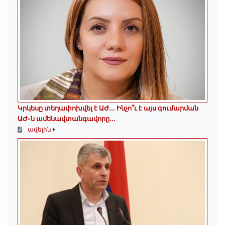
Կրկեսը տեղափոխվել է ԱԺ... Ինչո՞ւ է այս գումարման
ԱԺ-ն ամենավտանգավորը...
ավելին