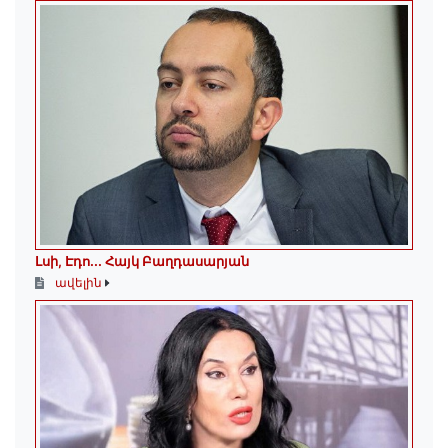
Լսի, Էդո․․․ Հայկ Բաղդասարյան
ավելին