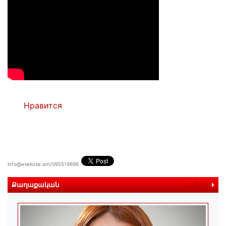
Нравится
info@asekose.am/095519696
Քաղաքական
ավելին