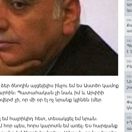
Ար
կա
08.
Քա
ազ
08.
ՊԵ
է 
08.
Բե
08.
Նի
եր ծնողին այցելելիս ինչու եմ ես Աստծո կամոք
շ
արհին։ Պատահական չի նաև իմ և Արփիի
08.
երժ չի, որ մի օր էլ ոչ նրանք կլինեն (մեր
Փա
կն
լ եմ հայրիկիդ հետ, տեսակցել եմ նրան։
08.
Ի՞
մ հոր պես, հորս կարոտն եմ առել։ Ես հարգանք
պա