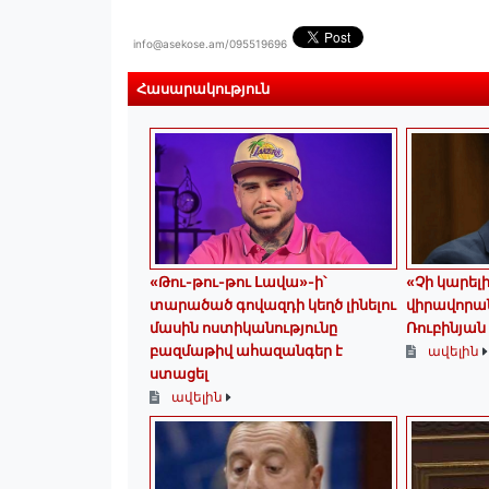
info@asekose.am/095519696
Հասարակություն
«Թու-թու-թու Լավա»-ի՝
«Չի կարելի
տարածած գովազդի կեղծ լինելու
վիրավորան
մասին ոստիկանությունը
Ռուբինյան
բազմաթիվ ահազանգեր է
ավելին
ստացել
ավելին