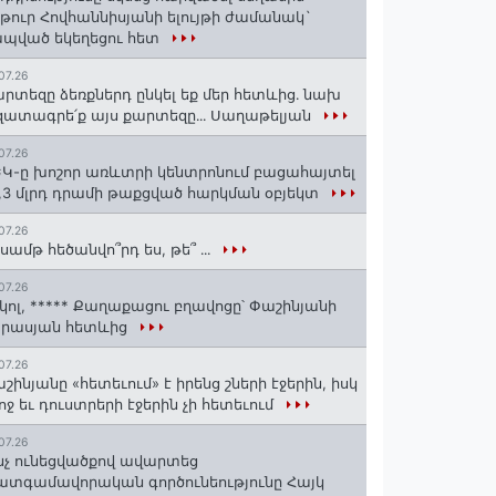
թուր Հովհաննիսյանի ելույթի ժամանակ`
պված եկեղեցու հետ
07.26
րտեզը ձեռքներդ ընկել եք մեր հետևից․ նախ
ատագրե՛ք այս քարտեզը․․․ Սաղաթելյան
07.26
Կ-ը խոշոր առևտրի կենտրոնում բացահայտել
1,3 մլրդ դրամի թաքցված հարկման օբյեկտ
07.26
սամթ հեծանվո՞րդ ես, թե՞ ․․․
07.26
կոլ, ***** Քաղաքացու բղավոցը՝ Փաշինյանի
արասյան հետևից
07.26
շինյանը «հետեւում» է իրենց շների էջերին, իսկ
ոջ եւ դուստրերի էջերին չի հետեւում
07.26
նչ ունեցվածքով ավարտեց
տգամավորական գործունեությունը Հայկ