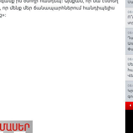
րգանք իմ ծնողի հանդեպ։ Այնքան, որ նա էստեղ
Ս
, որ մենք մեր ճանապարհներում հանդիպելիս
08.
ք»:
Ո՞
տր
08.
Դա
Առ
Փա
08.
Մե
հա
Վ
08.
Կր
գո