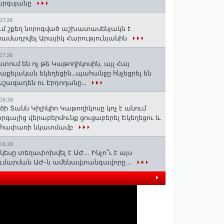
արգսյանը
07.26
ւմ շքեղ նորոգված աշխատասենյակն է
ամադրվել Արայիկ Հարությունյանին
07.26
տում են ոչ թե Կաթողիկոսին, այլ Հայ
աքելական եկեղեցին․․․պահանջը հնչեցրել են
շազադեն ու Էրդողանը․․․
06.26
ծի Տանն Կիլիկիո Կաթողիկոսը կոչ է անում
րգալից վերաբերմունք ցուցաբերել Եկեղեցու և
եհափառի նկատմամբ
06.26
կեսը տեղափոխվել է ԱԺ... Ինչո՞ւ է այս
ւմարման ԱԺ-ն ամենավտանգավորը...