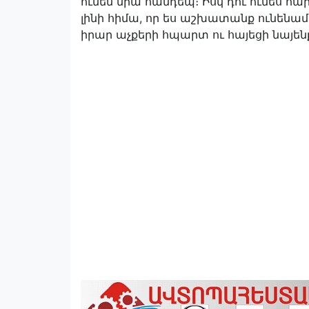
ունեմ նրա հանդեպ։ Իսկ դու ունես հա
լինի հիմա, որ ես աշխատանք ունենամ
իրար աչքերի հպարտ ու հայեցի նայեն