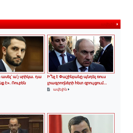
ավելին
 ասել՝ ա՛յ սրիկա․ դա
Ի՞նչ է Փաշինյանը պնդել ռուս
ք է»․ Ռուբեն
լրագրողների հետ զրույցում․․․
ավելին