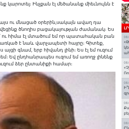
ենք կարոտել։ Ինչքան էլ մեծանանք միեւնույնն է
ք այս ու մնացած օրերին,սակայն ավաղ դա
Լ
ցրվեցինք ծնողիս բացակայության ժամանակ։ Ես
մ ու հիմա էլ մտածում եմ որ պատահական բան
08.
«Թ
 պառկած է նաև վարչապետի հայրը։ Գիտեք,
կե
 այցի գնամ, երբ հիվանդ լինի։ Ես էլ եմ ուզում
ահ
նեմ։ Եվ ընդհանրապես ուզում եմ առողջ լինենք
ք ուզում ձեր ընտանիքի համար։
08.
«Չ
Ռո
08.
Ի՞
զր
08.
Քա
բե
08.
Ըն