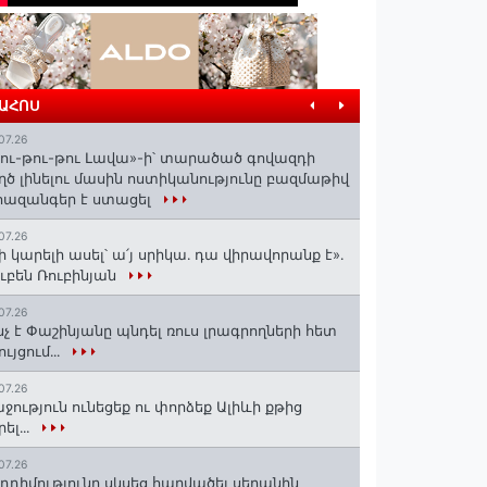
ՐԱՀՈՍ
07.26
ու-թու-թու Լավա»-ի՝ տարածած գովազդի
ղծ լինելու մասին ոստիկանությունը բազմաթիվ
ազանգեր է ստացել
07.26
ի կարելի ասել՝ ա՛յ սրիկա․ դա վիրավորանք է»․
ւբեն Ռուբինյան
07.26
նչ է Փաշինյանը պնդել ռուս լրագրողների հետ
ույցում․․․
07.26
ջություն ունեցեք ու փորձեք Ալիևի քթից
րել․․․
07.26
դդիմությունը սկսեց հարվածել սեղանին