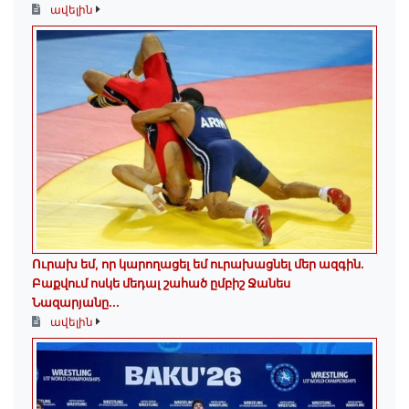
ավելին
Ուրախ եմ, որ կարողացել եմ ուրախացնել մեր ազգին.
Բաքվում ոսկե մեդալ շահած ըմբիշ Ջանես
Նազարյանը...
ավելին