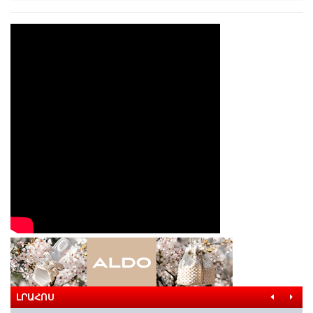
ԼՐԱՀՈՍ