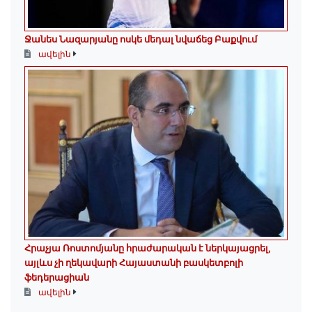
Ջանես Նազարյանը ոսկե մեդալ նվաճեց Բաքվում
ավելին
Հրաչյա Ռոստոմյանը հրաժարական է ներկայացրել,
այլևս չի ղեկավարի Հայաստանի բասկետբոլի
ֆեդերացիան
ավելին