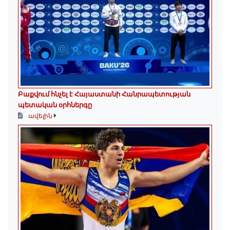
Բաքվում հնչել է Հայաստանի Հանրապետության
պետական օրհներգը
ավելին