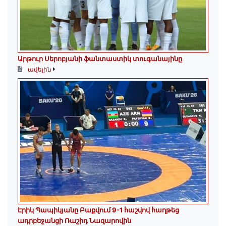
Արթուր Սերոբյանի ֆանտաստիկ տուգանայինը
ավելին
Էրիկ Պապիկյանը Բաքվում 9-1 հաշվով հաղթեց
ադրբեջանցի Ռաշիդ Նազարովին