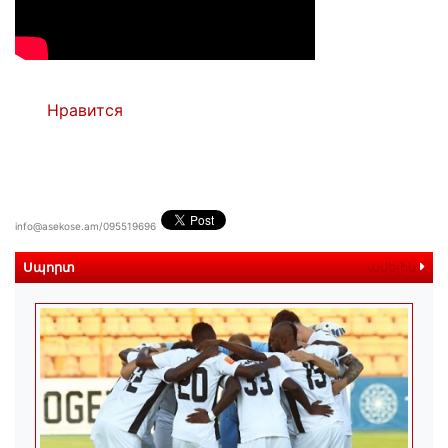
Нравится
info@asekose.am/095519696
Սպորտ
ավելին